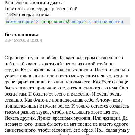
Рано еще для виски и джина.
Горит что-то в сердце, рвется в бой,
Требует водки и пива.
комментарии: 2
понравилось!
вверх^
к полной версии
Без заголовка
23-12-2008 03:04
Странная штука - любовь. Бывает, как гром среди ясного
неба... а бывает... как тихий шепот из самой глубины
сердца. Когда живешь, и радуешься жизни. Но стоит сильно
устать, или выпить, или просто между сном и явью, когда в
душе царит тишина, слышишь только его. Как будто сердце
бьется, вместо привычного тук-тук произнося его имя. Оно
всегда там. И больно от этого и радостно. И очень очень
страшно. Как будто не принадлежишь себе. А тому, кому
принадлежишь не нужна вовсе. И только остается создавать
тысячи разных звуков, чтобы не слышать этого шепота.
Искать других. Ярких, красивых мужчин. Или женщин. Да
неважно кого, лишь бы хоть на мгновенье не видеть одного
единственного, чтобы заслонить его образ. Но... склад ума у