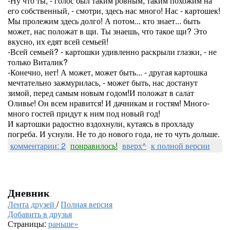
-Ну что ты, - голос был таким ровным, таким похожим на
его собственный, - смотри, здесь нас много! Нас - картошек!
Мы пролежим здесь долго! А потом... кто знает... быть
может, нас положат в щи. Ты знаешь, что такое щи? Это
вкусно, их едят всей семьей!
-Всей семьей? - картошки удивленно раскрыли глазки, - не
только Виталик?
-Конечно, нет! А может, может быть... - другая картошка
мечтательно зажмурилась, - может быть, нас достанут
зимой, перед самым новым годом!И положат в салат
Оливье! Он всем нравится! И дачникам и гостям! Много-
много гостей придут к ним под новый год!
И картошки радостно вздохнули, кутаясь в прохладу
погреба. И уснули. Не то до нового года, не то чуть дольше.
комментарии: 2
понравилось!
вверх^
к полной версии
Дневник
Лента друзей
/
Полная версия
Добавить в друзья
Страницы:
раньше»