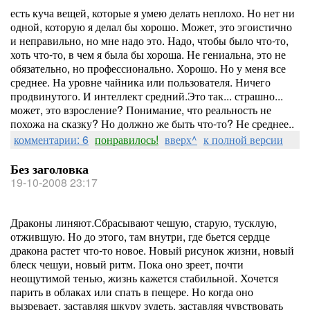
есть куча вещей, которые я умею делать неплохо. Но нет ни
одной, которую я делал бы хорошо. Может, это эгоистично
и неправильно, но мне надо это. Надо, чтобы было что-то,
хоть что-то, в чем я была бы хороша. Не гениальна, это не
обязательно, но профессионально. Хорошо. Но у меня все
среднее. На уровне чайника или пользователя. Ничего
продвинутого. И интеллект средний.Это так... страшно...
может, это взросление? Понимание, что реальность не
похожа на сказку? Но должно же быть что-то? Не среднее..
комментарии: 6
понравилось!
вверх^
к полной версии
Без заголовка
19-10-2008 23:17
Драконы линяют.Сбрасывают чешую, старую, тусклую,
отжившую. Но до этого, там внутри, где бьется сердце
дракона растет что-то новое. Новый рисунок жизни, новый
блеск чешуи, новый ритм. Пока оно зреет, почти
неощутимой тенью, жизнь кажется стабильной. Хочется
парить в облаках или спать в пещере. Но когда оно
вызревает, заставляя шкуру зудеть, заставляя чувствовать