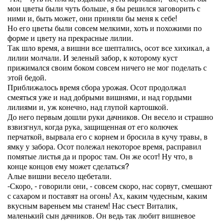
мои цветы были чуть больше, я бы решился заговорить с
ними и, быть может, они приняли бы меня к себе!
Но его цветы были совсем мелкими, хоть и похожими по
форме и цвету на прекрасные лилии.
Так шло время, а вишни все шептались, осот все хихикал, а
лилии молчали. И зеленый забор, к которому куст
прижимался своим боком совсем ничего не мог поделать с
этой бедой.
Приближалось время сбора урожая. Осот продолжал
смеяться уже и над добрыми вишнями, и над гордыми
лилиями и, уж конечно, над глупой картошкой.
До него первым дошли руки дачников. Он весело и страшно
взвизгнул, когда рука, защищенная от его колючек
перчаткой, вырвала его с корнем и бросила в кучу травы, в
ямку у забора. Осот полежал некоторое время, расправил
помятые листья да и пророс там. Он же осот! Ну что, в
конце концов ему может сделаться?
Алые вишни весело щебетали.
-Скоро, - говорили они, - совсем скоро, нас сорвут, смешают
с сахаром и поставят на огонь! Ах, каким чудесным, каким
вкусным вареньем мы станем! Нас съест Виталик,
маленький сын дачников. Он ведь так любит вишневое