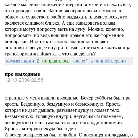
каждое малейшее движение энергии внутри и отсекать все,
что приходит извне. Заставляя нервно рычать мудрое в
общем-то существо и злобно выдыхать пламя во всех, кто
окажется слишком близко. А еще завидовать волкам,
которые могут попросту выть на луну. Можно, конечно,
попробовать, но ведь воющий дракон это же форменное
безобразие! И остатки самообладания заставляют
остановить ревущее внутри пламя, затаиться и ждать конца
трансформации. Ждать... а что еще делать?
комментарии: 2
понравилось!
вверх^
к полной версии
про выходные
12-10-2008 22:58
странные у меня вышли выходные. Вечер субботы был про
ярость. Бездонную, бездумную и безысходную. Ярость,
которая не дает дышать, разъедает душу и ломает тело.
Безвыходную, горящую внутри, неугасимым пламенем,
бьющуюся о стены самоконтроля и изгороди приличий.
Ярость, которую некуда было деть.
А вечер воскресенья был о любви. О восхищении людьми, о