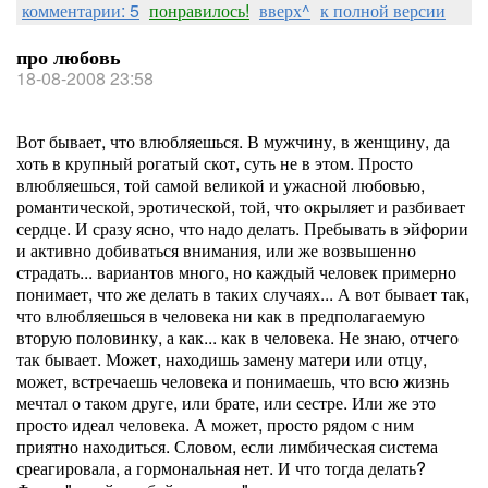
комментарии: 5
понравилось!
вверх^
к полной версии
про любовь
18-08-2008 23:58
Вот бывает, что влюбляешься. В мужчину, в женщину, да
хоть в крупный рогатый скот, суть не в этом. Просто
влюбляешься, той самой великой и ужасной любовью,
романтической, эротической, той, что окрыляет и разбивает
сердце. И сразу ясно, что надо делать. Пребывать в эйфории
и активно добиваться внимания, или же возвышенно
страдать... вариантов много, но каждый человек примерно
понимает, что же делать в таких случаях... А вот бывает так,
что влюбляешься в человека ни как в предполагаемую
вторую половинку, а как... как в человека. Не знаю, отчего
так бывает. Может, находишь замену матери или отцу,
может, встречаешь человека и понимаешь, что всю жизнь
мечтал о таком друге, или брате, или сестре. Или же это
просто идеал человека. А может, просто рядом с ним
приятно находиться. Словом, если лимбическая система
среагировала, а гормональная нет. И что тогда делать?