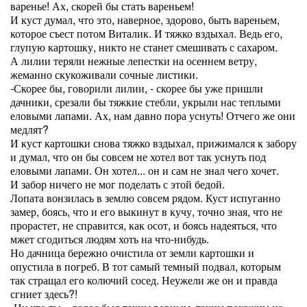
варенье! Ах, скорей бы стать вареньем!
И куст думал, что это, наверное, здорово, быть вареньем,
которое съест потом Виталик. И тяжко вздыхал. Ведь его,
глупую картошку, никто не станет смешивать с сахаром.
А лилии теряли нежные лепестки на осеннем ветру,
жеманно скукоживали сочные листики.
-Скорее бы, говорили лилии, - скорее бы уже пришли
дачники, срезали бы тяжкие стебли, укрыли нас теплыми
еловыми лапами. Ах, нам давно пора уснуть! Отчего же они
медлят?
И куст картошки снова тяжко вздыхал, прижимался к забору
и думал, что он бы совсем не хотел вот так уснуть под
еловыми лапами. Он хотел... он и сам не знал чего хочет.
И забор ничего не мог поделать с этой бедой.
Лопата вонзилась в землю совсем рядом. Куст испуганно
замер, боясь, что и его выкинут в кучу, точно зная, что не
прорастет, не справится, как осот, и боясь надеяться, что
мжет сгодиться людям хоть на что-нибудь.
Но дачница бережно очистила от земли картошки и
опустила в погреб. В тот самый темный подвал, которым
так стращал его колючий сосед. Неужели же он и правда
сгниет здесь?!