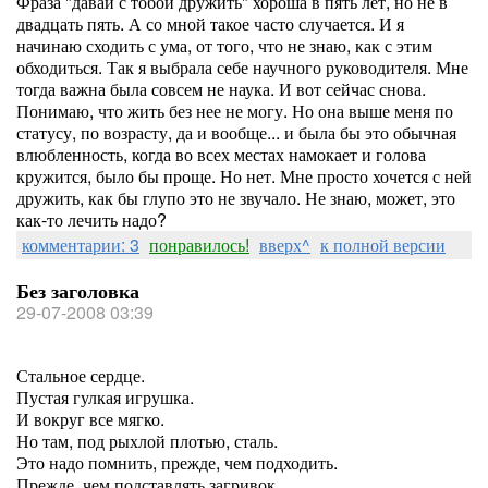
Фраза "давай с тобой дружить" хороша в пять лет, но не в
двадцать пять. А со мной такое часто случается. И я
начинаю сходить с ума, от того, что не знаю, как с этим
обходиться. Так я выбрала себе научного руководителя. Мне
тогда важна была совсем не наука. И вот сейчас снова.
Понимаю, что жить без нее не могу. Но она выше меня по
статусу, по возрасту, да и вообще... и была бы это обычная
влюбленность, когда во всех местах намокает и голова
кружится, было бы проще. Но нет. Мне просто хочется с ней
дружить, как бы глупо это не звучало. Не знаю, может, это
как-то лечить надо?
комментарии: 3
понравилось!
вверх^
к полной версии
Без заголовка
29-07-2008 03:39
Стальное сердце.
Пустая гулкая игрушка.
И вокруг все мягко.
Но там, под рыхлой плотью, сталь.
Это надо помнить, прежде, чем подходить.
Прежде, чем подставлять загривок.