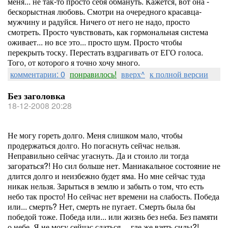
меня... не так-то просто себя обмануть. Кажется, вот она -
бескорыстная любовь. Смотри на очередного красавца-
мужчину и радуйся. Ничего от него не надо, просто
смотреть. Просто чувствовать, как гормональная система
оживает... но все это... просто шум. Просто чтобы
перекрыть тоску. Перестать вздрагивать от ЕГО голоса.
Того, от которого я точно хочу много.
комментарии: 0
понравилось!
вверх^
к полной версии
Без заголовка
18-12-2008 20:28
Не могу гореть долго. Меня слишком мало, чтобы
продержаться долго. Но погаснуть сейчас нельзя.
Неправильно сейчас угаснуть. Да и стоило ли тогда
загораться?! Но сил больше нет. Маниакальное состояние не
длится долго и неизбежно будет яма. Но мне сейчас туда
никак нельзя. Зарыться в землю и забыть о том, что есть
небо так просто! Но сейчас нет времени на слабость. Победа
или... смерть? Нет, смерть не пугает. Смерть была бы
победой тоже. Победа или... или жизнь без неба. Без памяти
о небе. Я не могу сейчас сдаться.... где же взять силы?!