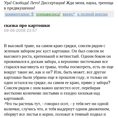
Ура! Свобода! Лето! Диссертация! Жди меня, наука, трепеща
в предвкушении!
комментарии: 5
понравилось!
вверх^
к полной версии
сказка про картошки
09-06-2008 23:57
В высокой траве, на самом краю грядки, совсем рядом с
зеленым забором рос куст картошки. Он был совсем не
высокого роста, крепенький и ветвистый. Одним боком он
прижимался к доскам забора, а верхними листочками все
старался выглянуть из травы, чтобы посмотреть, есть ли еще
вокруг такие же, как и он? Или, быть может, все другие
картошки были убраны еще в прошлом году, и только он
один остался на грядке, на самом ее краю, прямо у забора?
Совсем рядом с ним важно шелестел осот, перебирая
жесткими колючими листьями и ехидно хихикая над
картошкой.
-Что ты растешь тут, - говорил осот, - у тебя нет ни одной
колючки, случись что, и тебя выдернут одним движением,
оборвут все листья и корни, положат в темный подвал и