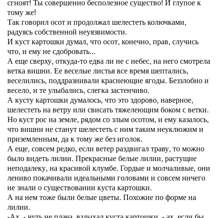
сгноят! Ты совершенно бесполезное существо! И глупое к
тому же!
Так говорил осот и продолжал шелестеть колючками,
радуясь собственной неуязвимости.
И куст картошки думал, что осот, конечно, прав, случись
что, и ему не сдобровать...
А еще сверху, откуда-то едва ли не с небес, на него смотрела
ветка вишни. Ее веселые листья все время шептались,
веселились, поддразнивали краснеющие ягоды. Беззлобно и
весело, и те улыбались, слегка застенчиво.
А кусту картошки думалось, что это здорово, наверное,
шелестеть на ветру или свисать тяжелеющим боком с ветки.
Но куст рос на земле, рядом со злым осотом, и ему казалось,
что вишни не станут шелестеть с ним таким неуклюжим и
приземленным, да к тому же без иголок.
А еще, совсем редко, если ветер раздвигал траву, то можно
было видеть лилии. Прекрасные белые лилии, растущие
неподалеку, на красивой клумбе. Гордые и молчаливые, они
лениво покачивали идеальными головами и совсем ничего
не знали о существовании куста картошки.
А на нем тоже были белые цветы. Похожие по форме на
лилии.
-Ах, - чуть не плача, вздыхал куста картошки, - ах, если бы