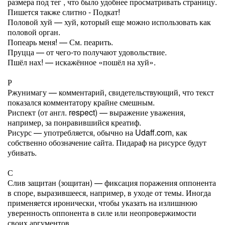
размера под тег , что было удобнее просматривать страницу.
Пишется также слитно - Подкат!
Половой хуй — хуй, который еще можно использовать как
половой орган.
Попеарь меня! — См. пеарить.
Пруцца — от чего-то получают удовольствие.
Пшёл нах! — искажённое «пошёл на хуй».
Р
Ржунимагу — комментарий, свидетельствующий, что текст
показался комментатору крайне смешным.
Риспект (от англ. respect) — выражение уважения,
например, за понравившийся креатиф.
Рисурс — употребляется, обычно на Udaff.com, как
собственно обозначение сайта. Пидараф на рисурсе будут
убивать.
С
Слив защитан (зощитан) — фиксация поражения оппонента
в споре, выразившееся, например, в уходе от темы. Иногда
применяется иронически, чтобы указать на излишнюю
уверенность оппонента в силе или неопровержимости
своих аргументов.