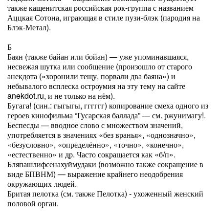
также кащенитская российская рок-группа с названием
Аццкая Сотона, играющая в стиле пузи-блэк (пародия на
Блэк-Метал).
Б
Баян (также байан или бойан) — уже упоминавшаяся,
несвежая шутка или сообщение (произошло от старого
анекдота («хоронили тещу, порвали два баяна») и
небывалого всплеска остроумия на эту тему на сайте
anekdot.ru, и не только на нём).
Бугага! (син.: гыгыгы, гггггг) копирование смеха одного из
героев кинофильма “Гусарская баллада” — см. ржунимагу!.
Беспесды — вводное слово с множеством значений,
употребляется в значениях «без вранья», «однозначно»,
«безусловно», «определённо», «точно», «конечно»,
«естественно» и др. Часто сокращается как «б/п».
Бляпашлифсенахуймудаки (возможно также сокращение в
виде БПВНМ) — выражение крайнего неодобрения
окружающих людей.
Бритая пелотка (см. также Пелотка) - ухоженный женский
половой орган.