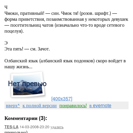
Ч
Чмоки, пративный! — син. Чмок тя! (розов. шрифт.) —
форма приветствия, позаимствованная у некоторых девушек
— посетительниц чатов (изначально что-то вроде сетевого
поцелуя).
Э
Эта пять! — см. Зачот.
Олбанский язык (албанский язык подонков) скоро войдет в
нашу жизнь...
[400x357]
вверх^
к полной версии
понравилось!
в evernote
Комментарии (3):
14-03-2008-23:20
удалить
TES-LA
прикольно)