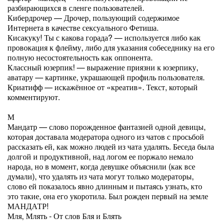
разбирающихся в сленге пользователей.
Кибердрочер — Дрочер, пользующий содержимое
Интернета в качестве сексуального Фетиша.
Кисакуку! Ты с какова горада? — используется либо как
провокация к флейму, либо для указания собеседнику на его
полную несостоятельность как оппонента.
Классный юзерпик! — выражение приязни к юзерпику,
аватару — картинке, украшающей профиль пользователя.
Криатифф — искажённое от «креатив». Текст, который
комментируют.
М
Мандатр — слово порожденное фантазией одной девицы,
которая доставала модератора одного из чатов с просьбой
рассказать ей, как можно людей из чата удалять. Беседа была
долгой и продуктивной, над логом ее поржало немало
народа, но в момент, когда девушке объяснили (как все
думали), что удалять из чата могут только модераторы,
слово ей показалось явно длинным и пытаясь узнать, кто
это такие, она его укоротила. Был рожден первый на земле
МАНДАТР!
Мля, Млять - От слов Бля и Блять