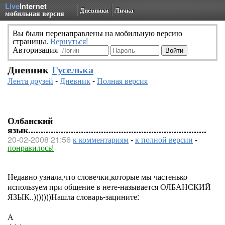
Live
Internet
Дневники
Личка
мобильная версия
Вы были перенаправлены на мобильную версию
страницы.
Вернуться!
Авторизация
Дневник
Гуселька
Лента друзей
-
Дневник
-
Полная версия
Олбанский
язык.......................................................................
20-02-2008 21:56
к комментариям
-
к полной версии
-
понравилось!
Недавно узнала,что словечки,которые мы частенько
используем при общение в нете-называется ОЛБАНСКИЙ
ЯЗЫК..)))))))Нашла словарь-зацините:
А