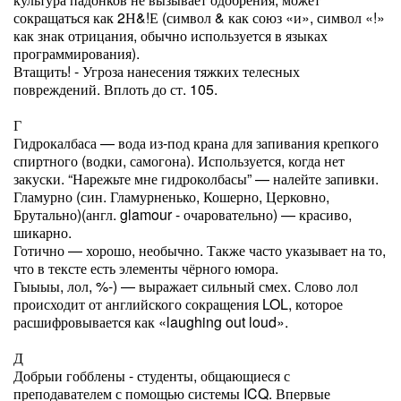
сокращаться как 2Н&!Е (символ & как союз «и», символ «!»
как знак отрицания, обычно используется в языках
программирования).
Втащить! - Угроза нанесения тяжких телесных
повреждений. Вплоть до ст. 105.
Г
Гидрокалбаса — вода из-под крана для запивания крепкого
спиртного (водки, самогона). Используется, когда нет
закуски. “Нарежьте мне гидроколбасы” — налейте запивки.
Гламурно (син. Гламурненько, Кошерно, Церковно,
Брутально)(англ. glamour - очаровательно) — красиво,
шикарно.
Готично — хорошо, необычно. Также часто указывает на то,
что в тексте есть элементы чёрного юмора.
Гыыыы, лол, %-) — выражает сильный смех. Слово лол
происходит от английского сокращения LOL, которое
расшифровывается как «laughing out loud».
Д
Добрыи гобблены - студенты, общающиеся с
преподавателем с помощью системы ICQ. Впервые