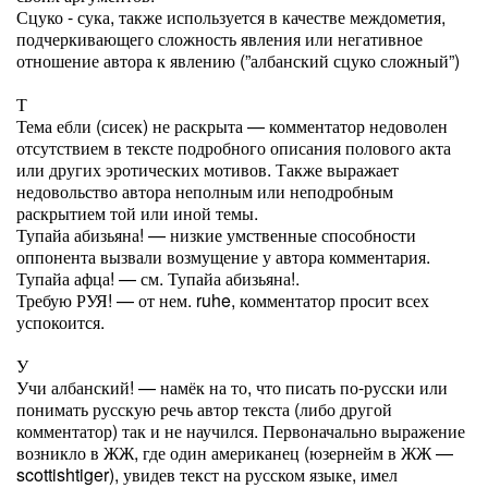
Сцуко - сука, также используется в качестве междометия,
подчеркивающего сложность явления или негативное
отношение автора к явлению (”албанский сцуко сложный”)
Т
Тема ебли (сисек) не раскрыта — комментатор недоволен
отсутствием в тексте подробного описания полового акта
или других эротических мотивов. Также выражает
недовольство автора неполным или неподробным
раскрытием той или иной темы.
Тупайа абизьяна! — низкие умственные способности
оппонента вызвали возмущение у автора комментария.
Тупайа афца! — см. Тупайа абизьяна!.
Требую РУЯ! — от нем. ruhe, комментатор просит всех
успокоится.
У
Учи албанский! — намёк на то, что писать по-русски или
понимать русскую речь автор текста (либо другой
комментатор) так и не научился. Первоначально выражение
возникло в ЖЖ, где один американец (юзернейм в ЖЖ —
scottishtiger), увидев текст на русском языке, имел