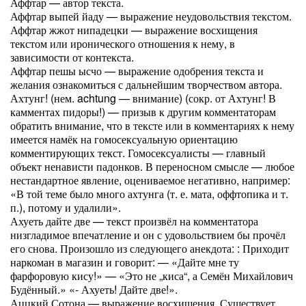
Аффтар — автор текста.
Аффтар выпей йаду — выражение неудовольствия текстом.
Аффтар жжот нипадецки — выражение восхищения
текстом или иронического отношения к нему, в
зависимости от контекста.
Аффтар пешы ысчо — выражение одобрения текста и
желания ознакомиться с дальнейшим творчеством автора.
Ахтунг! (нем. achtung — внимание) (сокр. от Ахтунг! В
камментах пидоры!) — призыв к другим комментаторам
обратить внимание, что в тексте или в комментариях к нему
имеется намёк на гомосексуальную ориентацию
комментирующих текст. Гомосексуалисты — главный
объект ненависти падонков. В переносном смысле — любое
нестандартное явление, оцениваемое негативно, например:
«В той теме было много ахтунга (т. е. мата, оффтопика и т.
п.), потому и удалили».
Ахуеть дайте две — текст произвёл на комментатора
низгладимое впечатление и он с удовольствием бы прочёл
его снова. Произошло из следующего анекдота: : Приходит
наркоман в магазин и говорит: — «Дайте мне ту
фарфоровую кису!» — «Это не „киса“, а Семён Михайлович
Будённый.» «- Ахуеть! Дайте две!».
Аццкий Сотона — выражение восхищения. Существует