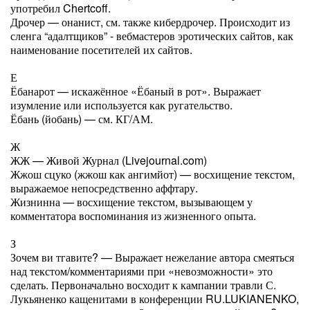
употребил Chertcoff.
Дрочер — онанист, см. также кибердрочер. Происходит из
сленга “адалтщиков” - вебмастеров эротических сайтов, как
наименование посетителей их сайтов.
Е
Ёбанарот — искажённое «Ёбаный в рот». Выражает
изумление или используется как ругательство.
Ёбань (йобань) — см. КГ/АМ.
Ж
ЖЖ — Живой Журнал (Livejournal.com)
Жжош сцуко (жжош как ангимйот) — восхищение текстом,
выражаемое непосредственно аффтару.
Жизнинна — восхищение текстом, вызывающем у
комментатора воспоминания из жизненного опыта.
З
Зочем ви тгавите? — Выражает нежелание автора смеяться
над текстом/комментариями при «невозможности» это
сделать. Первоначально восходит к кампании травли С.
Лукьяненко кащенитами в конференции RU.LUKIANENKO,