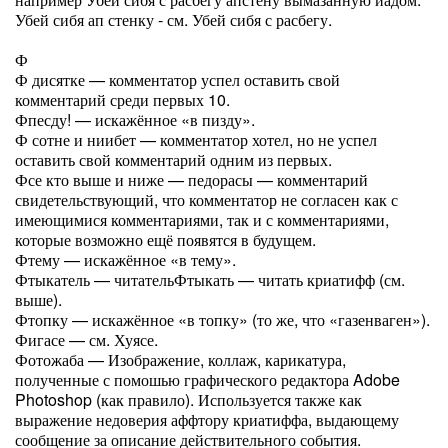
Убей сибя ап стенку - см. Убей сибя с расбегу.
Ф
Ф дисятке — комментатор успел оставить свой
комментарий среди первых 10.
Фпесду! — искажённое «в пизду».
Ф сотне и ниибет — комментатор хотел, но не успел
оставить свой комментарий одним из первых.
Фсе кто выше и ниже — педорасы — комментарий
свидетельствующий, что комментатор не согласен как с
имеющимися комментариями, так и с комментариями,
которые возможно ещё появятся в будущем.
Фтему — искажённое «в тему».
Фтыкатель — читательФтыкать — читать криатифф (см.
выше).
Фтопку — искажённое «в топку» (то же, что «газенваген»).
Фигасе — см. Хуясе.
Фотожаба — Изображение, коллаж, карикатура,
полученные с помошью графического редактора Adobe
Photoshop (как правило). Используется также как
выражение недоверия аффтору криатиффа, выдающему
сообщение за описание действительного события.