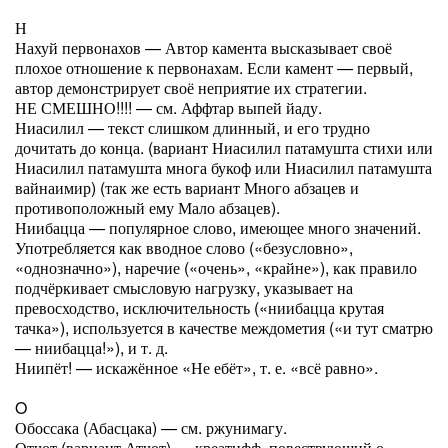
Н
Нахуй первонахов — Автор камента высказывает своё
плохое отношение к первонахам. Если камент — первый,
автор демонстрирует своё неприятие их стратегии.
НЕ СМЕШНО!!!! — см. Аффтар выпей йаду.
Ниасилил — текст слишком длинный, и его трудно
дочитать до конца. (вариант Ниасилил патамушта стихи или
Ниасилил патамушта многа букоф или Ниасилил патамушта
вайнаимир) (так же есть вариант Много абзацев и
противоположный ему Мало абзацев).
Ниибацца — популярное слово, имеющее много значений.
Употребляется как вводное слово («безусловно»,
«однозначно»), наречие («очень», «крайне»), как правило
подчёркивает смысловую нагрузку, указывает на
превосходство, исключительность («ниибацца крутая
тачка»), используется в качестве междометия («и тут сматрю
— ниибацца!»), и т. д.
Ниипёт! — искажённое «Не ебёт», т. е. «всё равно».
O
Обоссака (Абасцака) — см. ржунимагу.
Отчот (вариант Атчот) — креатифф, повествующий о