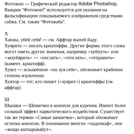
Фотожоп — Графический редактор Adobe Photoshop.
Выкрик “Фотожоп!” используется для указания на
фальсификацию показываемого изображения средствами
сабжа. См. также “Фотожаба”.
Х
Ханжа, убей себя! — см. Аффтар выпей йаду.
Хуярить — писать криатиффы. Другие формы этого слова
могут иметь другие значения, например «хуйнуть» или
«захуйярить» — «послать», «отослать», «отправить»
(камент, криатифф).
Хуясе — искажённое «ни хуя себе», обозначает крайнюю
степень изумления.
Хуятор — тот, кто пишет («хуярит») криатиффы (см.
аффтар).
Ш
Шышки — Шишечки в конопле для курения. Имеют более
сильный эффект наркотического воздействия. Сушествует
так же термин «Самые шишечки», который обозначает
остатки конопли. В понимании многих «падонкаф», они
«жощи вштыривайут».