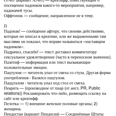
посещении падонком какого-то мероприятия, например,
падоначей тусы.
Оффтопик — сообщение, направленное не в тему.
П
Падонак! — сообщение афтору, что своими действиями,
которые он описал в креативе, или же выраженными там
мыслями он показал, что вправе называться «настаящим
падонком».
Падрачил, спасибо! — текст доставил комментатору
сексуальное удовлетворение (часто в переносном значении).
Пазитиф — информация или текст вызывающие
положительные эмоции.
Пацтулом — читатель упал от смеха со стула. Другая форма
употребления - Валялсо пацтулом.
Паццталом - читатель упал под стол от смеха.
Пеарить — (производное от пиар (от англ. PR, Public
relations)) Рекламировать что-либо, размещать ссылку на
сайт или креатифф.
Пелотка — 1) внешние женские половые органы; 2)
женщина.
Пендостан (вариант Пендосия) — Соединённые Штаты