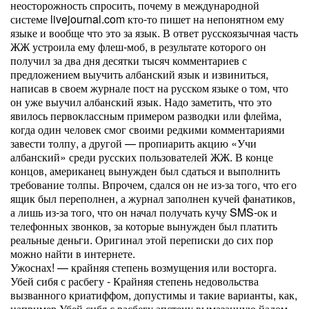
неосторожность спросить, почему в международной
системе livejournal.com кто-то пишет на непонятном ему
языке и вообще что это за язык. В ответ русскоязычная часть
ЖЖ устроила ему флеш-моб, в результате которого он
получил за два дня десятки тысяч комментариев с
предложением выучить албанский язык и извиниться,
написав в своем журнале пост на русском языке о том, что
он уже выучил албанский язык. Надо заметить, что это
явилось первоклассным примером разводки или флейма,
когда один человек смог своими редкими комментариями
завести толпу, а другой — пропиарить акцию «Учи
албанский» среди русских пользователей ЖЖ. В конце
концов, американец вынужден был сдаться и выполнить
требование толпы. Впрочем, сдался он не из-за того, что его
ящик был переполнен, а журнал заполнен кучей фанатиков,
а лишь из-за того, что он начал получать кучу SMS-ок и
телефонных звонков, за которые вынужден был платить
реальные деньги. Оригинал этой переписки до сих пор
можно найти в интернете.
Ужоснах! — крайняя степень возмущения или восторга.
Убей сибя с расбегу - Крайняя степень недовольства
вызванного криатиффом, допустимы и такие варианты, как,
например Убей сибя с расбегу апстену вымазанную йадом.