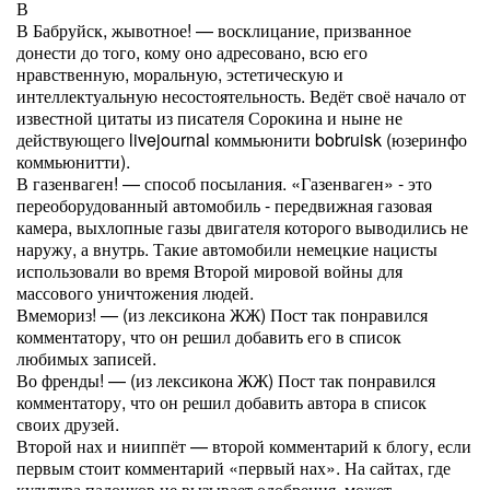
В
В Бабруйск, жывотное! — восклицание, призванное
донести до того, кому оно адресовано, всю его
нравственную, моральную, эстетическую и
интеллектуальную несостоятельность. Ведёт своё начало от
известной цитаты из писателя Сорокина и ныне не
действующего livejournal коммьюнити bobruisk (юзеринфо
коммьюнитти).
В газенваген! — способ посылания. «Газенваген» - это
переоборудованный автомобиль - передвижная газовая
камера, выхлопные газы двигателя которого выводились не
наружу, а внутрь. Такие автомобили немецкие нацисты
использовали во время Второй мировой войны для
массового уничтожения людей.
Вмемориз! — (из лексикона ЖЖ) Пост так понравился
комментатору, что он решил добавить его в список
любимых записей.
Во френды! — (из лексикона ЖЖ) Пост так понравился
комментатору, что он решил добавить автора в список
своих друзей.
Второй нах и нииппёт — второй комментарий к блогу, если
первым стоит комментарий «первый нах». На сайтах, где
культура падонков не вызывает одобрения, может