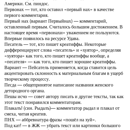
Америки. См. пиндос.
Первонах — тот, кто оставил «первый нах» в качестве
первого комментария.
Первый нах (вариант Первыйнах) — комментарий,
оставленный первым. Считалось большим достижением. В
настоящее время «первонахи» уважением не пользуются.
Впервые появилось на ресурсе Удава.
Песатель — тот, кто пишет креатиффы. Некоторые
дифференцируют слова «песатель» и «хуятор», определяя
«хуятора» как того, кто пишет креатиффы вообще, а
«песателя» — как того, кто пишет хорошие креатиффы.
Вариант — Пейсатель применяется, когда ставится цель
акцентировать склонность к материальным благам в ущерб
творческому процессу.
Песда — общепринятое написание названия женского
детородного органа.
Пешы исчо — совет автору писать и другие тексты, так как
этот текст понравился комментаторам.
Плакалъ! (син. Рыдалъ)— комментатор рыдал и плакал от
смеха, читая креатив.
ПНХ — аббревиатура фразы «пошёл на хуй».
Под кат! — в ЖЖ — убрать текст или картинки большого