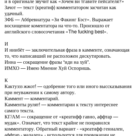
и в оригинале звучит как «Зочем ви тгавите пейсателя?»
Зачот — текст (креатиф) комментатором засчитан как
удачный.
ЗФБ — Аббревиатура «Зи Факинг Бэст». Выражает
восхищение коментатора на что-то. Произошло от
английского словосочетания «The fucking best».
И
И ниибёт — заключительная фраза в камменте, означающая
то, что написавший не расположен дискутировать.
Инна — сокращение фразы “иди на хуй”.
ИМХО — Имею Мнение Хуй Оспоришь.
К
Кактуззз жжот! — одобрение того или иного выссказывания
при неуважении к самому автору.
Каммент — комментарий.
Камменты рулят! — комментарии к тексту интереснее
самого текста.
КГ/АМ — сокращение от «креатифф гавно, аффтар —
мудак». Означает, что текст крайне не понравился
комментатору. Обратный вариант - «креатифф гениален,
аффтар - маладец» - используется для провокации не