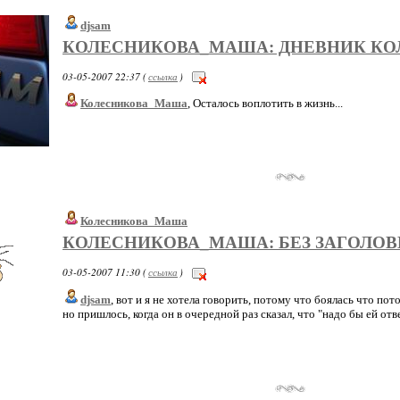
djsam
КОЛЕСНИКОВА_МАША: ДНЕВНИК К
03-05-2007 22:37 (
ссылка
)
Колесникова_Маша
, Осталось воплотить в жизнь...
Колесникова_Маша
КОЛЕСНИКОВА_МАША: БЕЗ ЗАГОЛОВ
03-05-2007 11:30 (
ссылка
)
djsam
, вот и я не хотела говорить, потому что боялась что по
но пришлось, когда он в очередной раз сказал, что "надо бы ей отве