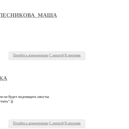
ОЛЕСНИКОВА_МАША
Перейти к комментарию
С цитатой
В цитатник
КА
том он будет подчищать хвосты.
тить":))
Перейти к комментарию
С цитатой
В цитатник