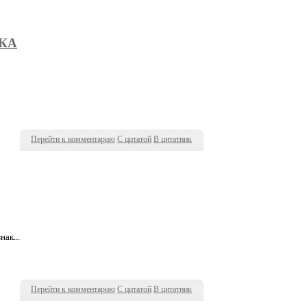
КА
Перейти к комментарию
С цитатой
В цитатник
нак...
Перейти к комментарию
С цитатой
В цитатник