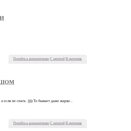
ВИ
Перейти к комментарию
С цитатой
В цитатник
ЫШОМ
. а если не спать :)))) То бывает даже жарко...
Перейти к комментарию
С цитатой
В цитатник