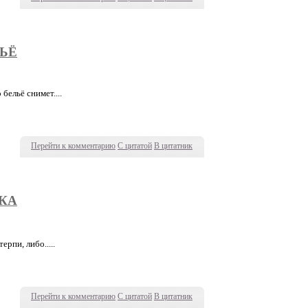
ЬЁ
бельё снимет....
Перейти к комментарию
С цитатой
В цитатник
КА
ерпи, либо.....
Перейти к комментарию
С цитатой
В цитатник