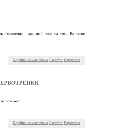
ть отношения - закрывай глаза на это... Но такое
Перейти к комментарию
С цитатой
В цитатник
НЕРВОТРЕПКИ
 не поможет...
Перейти к комментарию
С цитатой
В цитатник