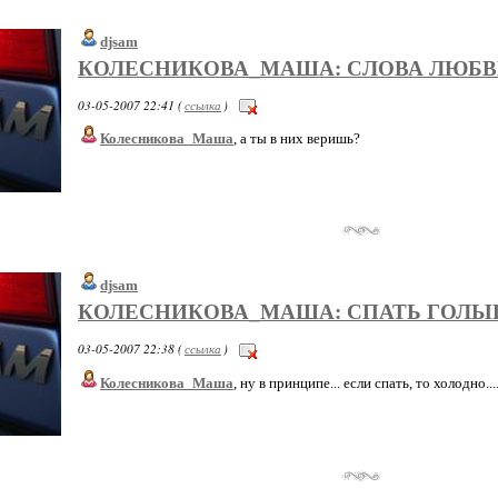
djsam
КОЛЕСНИКОВА_МАША: СЛОВА ЛЮБ
03-05-2007 22:41 (
ссылка
)
Колесникова_Маша
, а ты в них веришь?
djsam
КОЛЕСНИКОВА_МАША: СПАТЬ ГОЛ
03-05-2007 22:38 (
ссылка
)
Колесникова_Маша
, ну в принципе... если спать, то холодно...