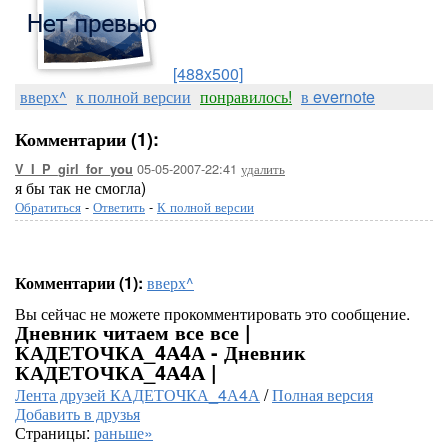
[488x500]
вверх^
к полной версии
понравилось!
в evernote
Комментарии (1):
05-05-2007-22:41
удалить
V_I_P_girl_for_you
я бы так не смогла)
Обратиться
-
Ответить
-
К полной версии
Комментарии (1):
вверх^
Вы сейчас не можете прокомментировать это сообщение.
Дневник читаем все все |
КАДЕТОЧКА_4А4А - Дневник
КАДЕТОЧКА_4А4А |
Лента друзей КАДЕТОЧКА_4А4А
/
Полная версия
Добавить в друзья
Страницы:
раньше»