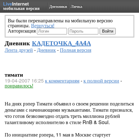
Live
Internet
Дневники
Личка
мобильная версия
Вы были перенаправлены на мобильную версию
страницы.
Вернуться!
Авторизация
Дневник
КАДЕТОЧКА_4А4А
Лента друзей
-
Дневник
-
Полная версия
тимати
19-04-2007 16:25
к комментариям
-
к полной версии
-
понравилось!
На днях рэпер Тимати объявил о своем решении поделиться
деньгами с начинающими музыкантами. Тимати признался,
что готов безвозмездно отдать треть миллиона рублей
талантливому исполнителю в стиле RnB & Soul.
По инициативе рэпера, 11 мая в Москве стартует