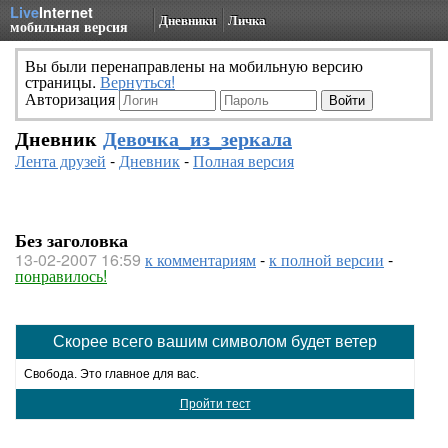
Live
Internet
Дневники
Личка
мобильная версия
Вы были перенаправлены на мобильную версию
страницы.
Вернуться!
Авторизация
Дневник
Девочка_из_зеркала
Лента друзей
-
Дневник
-
Полная версия
Без заголовка
13-02-2007 16:59
к комментариям
-
к полной версии
-
понравилось!
Скорее всего вашим символом будет ветер
Свобода. Это главное для вас.
Пройти тест