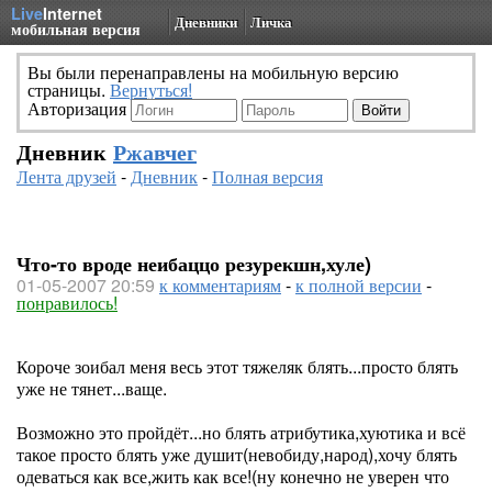
Live
Internet
Дневники
Личка
мобильная версия
Вы были перенаправлены на мобильную версию
страницы.
Вернуться!
Авторизация
Дневник
Ржавчег
Лента друзей
-
Дневник
-
Полная версия
Что-то вроде неибаццо резурекшн,хуле)
01-05-2007 20:59
к комментариям
-
к полной версии
-
понравилось!
Короче зоибал меня весь этот тяжеляк блять...просто блять
уже не тянет...ваще.
Возможно это пройдёт...но блять атрибутика,хуютика и всё
такое просто блять уже душит(невобиду,народ),хочу блять
одеваться как все,жить как все!(ну конечно не уверен что