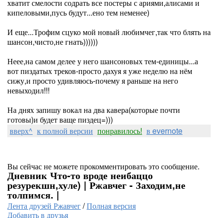
хватит смелости содрать все постеры с ариями,алисами и
кипеловыми,пусь будут...ено тем неменее)
И еще...Трофим сцуко мой новый любимчег,так что блять на
шансон,чисто,не гнать))))))
Неее,на самом делее у него шансоновых тем-единицы...а
вот пиздатых треков-просто дахуя я уже неделю на нём
сижу,и просто удивляюсь-почему я раньше на него
невыходил!!!
На днях запишу вокал на два кавера(которые почти
готовы)и будет ваще пиздец=)))
вверх^
к полной версии
понравилось!
в evernote
Вы сейчас не можете прокомментировать это сообщение.
Дневник Что-то вроде неибаццо
резурекшн,хуле) | Ржавчег - Заходим,не
толпимся. |
Лента друзей Ржавчег
/
Полная версия
Добавить в друзья