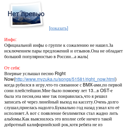
[показать]
Инфо:
Официальной инфы о группе к сожалению не нашел.За
исключением пары предложений и отзывов.Она не обладает
большой популярностью в России...а жаль(
От себя:
Впервые услышал песню Right
Now(
http://www.myzuka.ru/songs/51581/right_now.html
)
когда рубился в игру,что-то связанное с BMX-ами,по первой
сони плейстейшон.Мне было помоему лет 13...в OST-е
была эта песня,она мне так понравилась,что я решил
записать её через линейный выход на кассету.Очень долго
слушал,приелась надолго.Буквально год назад узнал кто её
исполняет.А вот с появление безлимитки стал жадно лить
альбомы.Как выяснилось это вполне себе ничего такой
добротный калифорнийский рок,хотя ребята не из