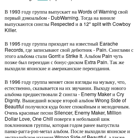
В 1993 году группа выпускает на Words of Warning свой
первый дэмоальбом - DubWarning. Тогда на виниле
выпускаются синглы Respected и a 12" split with Cowboy
Killer.
В 1995 году группа приходит на известный Earache
Records, где записывают свой дебютник - Pain. Синглами с
этого альбома стали Gorrit и Strike It. Альбом Pain чуть
позже был переиздан с бонус-диском Extra Pain. Так же
выходили японские и американские переиздания.
В 1996 году группа меняет свои взгляды на музыку, что,
естественно, сказывается на их звучании. Выходу нового
альбома предшествовали 2 сингла - Enemy Maker и Cry
Dignity. Вышедший вскоре второй альбом Wrong Side of
Beautiful получился куда более спокойным и мелодичным.
Очень красивые песни Silencer, Enemy Maker, Million
Dollar Love, One Chill поверги в небольшой шок
поклонников группы, которая годом ранее выпустила
панко-рагга-рэп-метал альбом. После выходили японское и
австралийское издания Wrong Side of Beautiful, а также