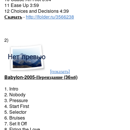
11 Ease Up 3:59
12 Choices and Decisions 4:39
Скачать
-
http://ifolder.ru/3566238
2)
[показать]
Babylon-2005-Переиздание (36мб)
1. Intro
2. Nobody
3. Pressure
4. Start First
5. Selector
6. Bruises
7. Set It Off
8. Firing the Love