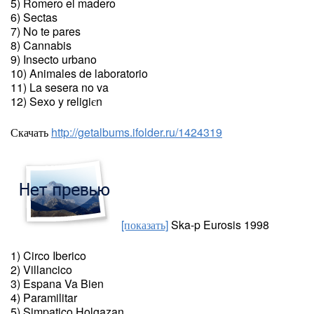
5) Romero el madero
6) Sectas
7) No te pares
8) Cannabis
9) Insecto urbano
10) Animales de laboratorio
11) La sesera no va
12) Sexo y religiєn
Скачать
http://getalbums.ifolder.ru/1424319
[показать]
Ska-p Eurosis 1998
1) Circo Iberico
2) Villancico
3) Espana Va Bien
4) Paramilitar
5) Simpatico Holgazan