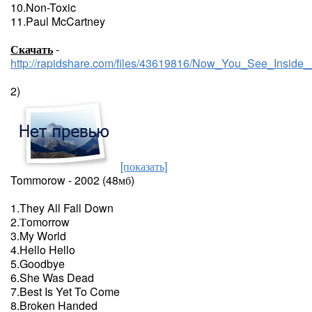
10.Non-Toxic
11.Paul McCartney
Скачать
-
http://rapidshare.com/files/43619816/Now_You_See_Inside_
2)
[показать]
Tommorow - 2002 (48мб)
1.They All Fall Down
2.Тomorrow
3.My World
4.Hello Hello
5.Goodbye
6.She Was Dead
7.Best Is Yet To Come
8.Broken Handed