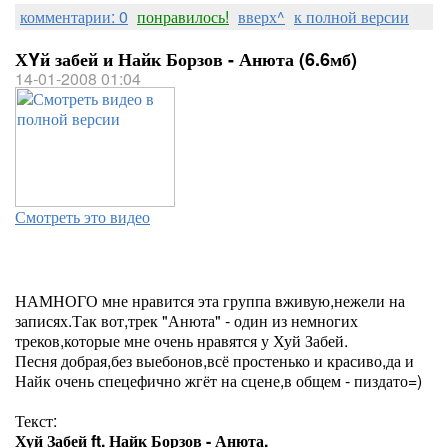
комментарии: 0
понравилось!
вверх^
к полной версии
ХYй забей и Найк Борзов - Анюта (6.6мб)
14-01-2008 01:04
Смотреть это видео
НАМНОГО мне нравится эта группа вживую,нежели на
записях.Так вот,трек "Анюта" - один из немногих
треков,которые мне очень нравятся у Хуй Забей.
Песня добрая,без выебонов,всё простенько и красиво,да и
Найк очень спецефично жгёт на сцене,в общем - пиздато=)
Текст:
Хуй Забей ft. Найк Борзов - Анюта.