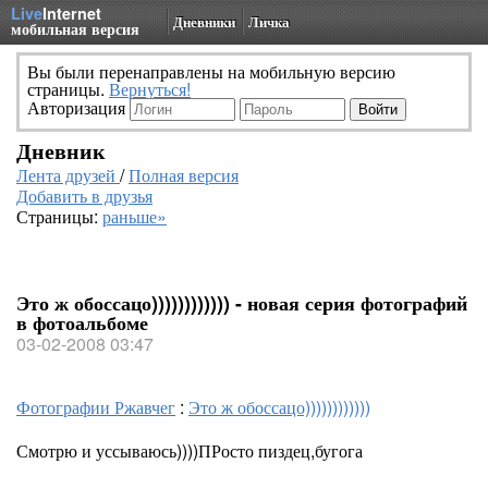
Live
Internet
Дневники
Личка
мобильная версия
Вы были перенаправлены на мобильную версию
страницы.
Вернуться!
Авторизация
Дневник
Лента друзей
/
Полная версия
Добавить в друзья
Страницы:
раньше»
Это ж обоссацо)))))))))))) - новая серия фотографий
в фотоальбоме
03-02-2008 03:47
Фотографии Ржавчег
:
Это ж обоссацо))))))))))))
Смотрю и уссываюсь))))ПРосто пиздец,бугога