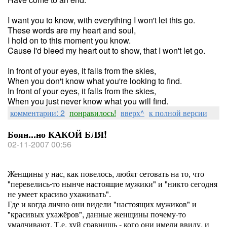
I want you to know, with everything I won't let this go.
These words are my heart and soul,
I hold on to this moment you know.
Cause I'd bleed my heart out to show, that I won't let go.
In front of your eyes, it falls from the skies,
When you don't know what you're looking to find.
In front of your eyes, it falls from the skies,
When you just never know what you will find.
комментарии: 2
понравилось!
вверх^
к полной версии
Боян...но КАКОЙ БЛЯ!
02-11-2007 00:56
Женщины у нас, как повелось, любят сетовать на то, что
"перевелись-то нынче настоящие мужики" и "никто сегодня
не умеет красиво ухаживать".
Где и когда лично они видели "настоящих мужиков" и
"красивых ухажёров", данные женщины почему-то
умалчивают. Т.е. хуй сравнишь - кого они имели ввиду, и