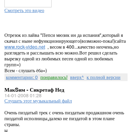
Смотреть это видео
Отрезок из лайва "Пепси мюзик ин да испания",который я
скачал с ныне нефункционирующего(возможно-пока!)сайта
www.rock-video.net
, весом в 400...качество неочень,но
разглядеть и расслышать всю можно.Вот решил сделать
вырезку одной из любимых песен одной из любимых
групп=)
Всем - слушать ёба=)
комментарии: 0
понравилось!
вверх^
к полной версии
МакSим - Сикретаф Нед
14-01-2008 01:28
Слушать этот музыкальный файл
Очень пиздатый трек с очень пиздатым продакшном очень
пиздатой исполницы,далеко не пиздатой в этом плане
страны.
ы