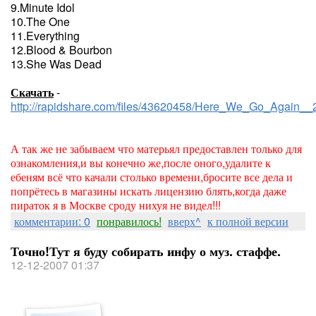
9.Minute Idol
10.The One
11.Everything
12.Blood & Bourbon
13.She Was Dead
Скачать
-
http://rapidshare.com/files/43620458/Here_We_Go_Again__
А так же не забываем что матерьял предоставлен только для
ознакомления,и вы конечно же,после оного,удалите к
ебеням всё что качали столько времени,бросите все дела и
попрётесь в магазины искать лицензию блять,когда даже
пираток я в Москве сроду нихуя не видел!!!
комментарии: 0
понравилось!
вверх^
к полной версии
Точно!Тут я буду собирать инфу о муз. стаффе.
12-12-2007 01:37