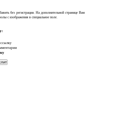
авить без регистрации. На дополнительной странице Вам
волы с изображения в специальное поле.
у:
 ссылку
омментарии
нку