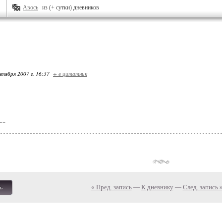
Авось
из (+ сутки) дневников
нтября 2007 г. 16:37
+ в цитатник
..
« Пред. запись
—
К дневнику
—
След. запись 
ь