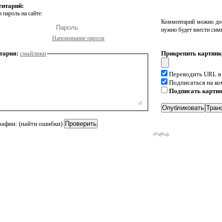
ентарий:
 пароль на сайте:
Комментарий можно доб
нужно будет ввести сим
Напоминание пароля
тария:
смайлики
Прикрепить картинк
Переводить URL в
Подписаться на к
Подписать карти
рафии: (найти ошибки)