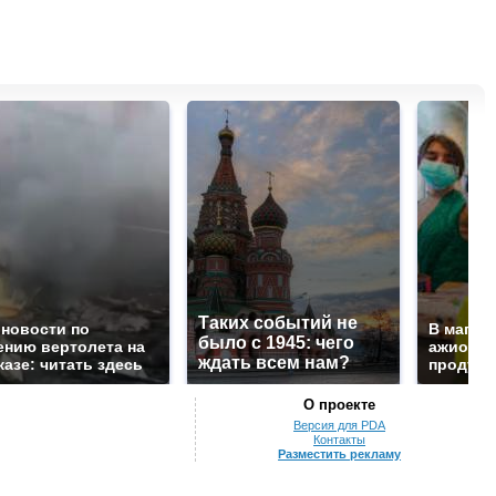
Таких событий не
 новости по
В магаз
было с 1945: чего
ению вертолета на
ажиотаж 
ждать всем нам?
казе: читать здесь
продукта
О проекте
Версия для PDA
Контакты
Разместить рекламу