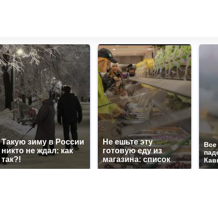
Такую зиму в России
Не ешьте эту
Все
никто не ждал: как
готовую еду из
пад
так?!
магазина: список
Кав