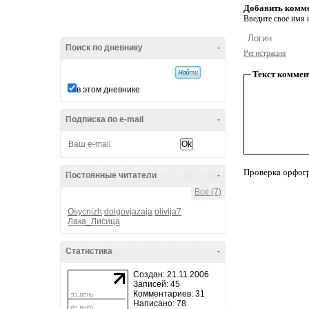
Добавить комм
Введите свое имя и
Поиск по дневнику
-
Регистрация
Текст коммен
в этом дневнике
Подписка по e-mail
-
Проверка орфог
Постоянные читатели
-
Все (7)
Osycnizh
dolgovjazaja
olivija7
Лака_Лисица
Статистика
-
Создан: 21.11.2006
Записей: 45
Комментариев: 31
Написано: 78