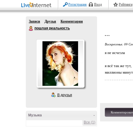
Регистрация
Вход
Рейтинги
Записи
Друзья
Комментарии
пошлая реальность
...
Воскресенье, 09 Се
я не исчезла
я всё так же тут,
миллионы минут..
В друзья
Комментироват
Музыка
-
Все (1)