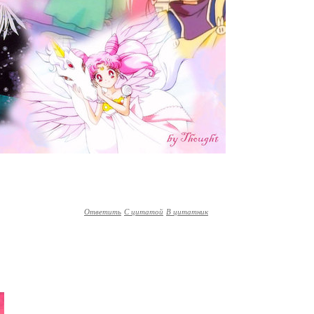
Ответить
С цитатой
В цитатник