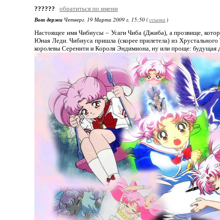
??????
обратиться по имени
Вот держи
Четверг, 19 Марта 2009 г. 15:50 (
ссылка
)
Настоящее имя Чибиусы – Усаги Чиба (Джиба), а прозвище, которы
Юная Леди. Чибиуса пришла (скорее прилетела) из Хрустального 
королевы Серенити и Короля Эндимиона, ну или проще: будущая д