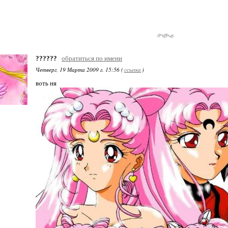
??????
обратиться по имени
Четверг, 19 Марта 2009 г. 15:56 (
ссылка
)
воть ня