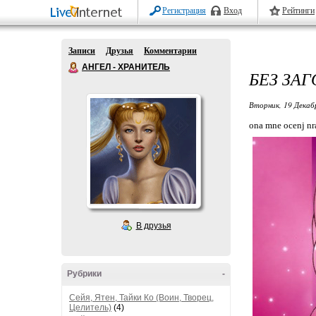
Регистрация
Вход
Рейтинги
Записи
Друзья
Комментарии
АНГЕЛ - ХРАНИТЕЛЬ
БЕЗ ЗА
Вторник, 19 Декаб
ona mne ocenj nr
В друзья
Рубрики
-
Сейя, Ятен, Тайки Ко (Воин, Творец,
Целитель)
(4)