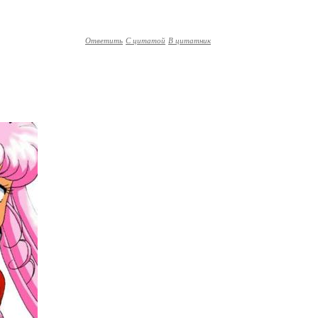
Ответить
С цитатой
В цитатник