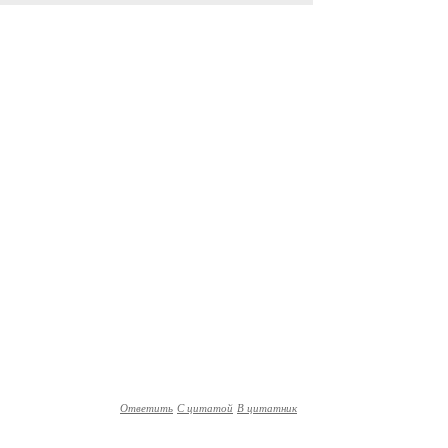
Ответить
С цитатой
В цитатник