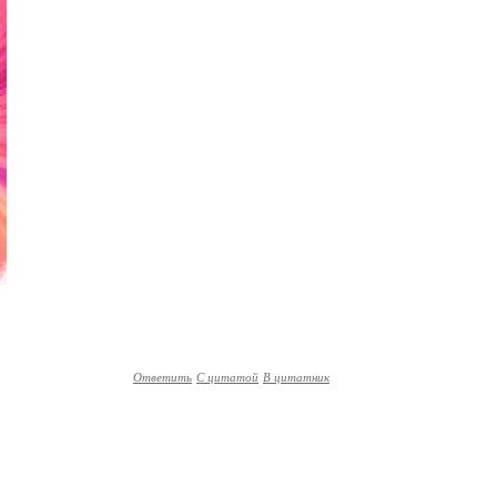
Ответить
С цитатой
В цитатник