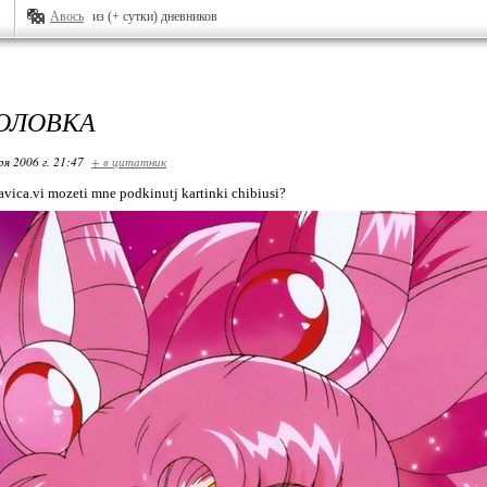
Авось
из (+ сутки) дневников
ГОЛОВКА
ря 2006 г. 21:47
+ в цитатник
avica.vi mozeti mne podkinutj kartinki chibiusi?