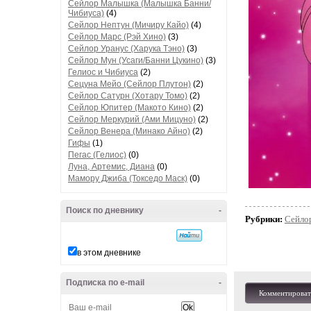
Сейлор Малышка (Малышка Банни/
Чибиуса)
(4)
Сейлор Нептун (Мичиру Кайо)
(4)
Сейлор Марс (Рэй Хино)
(3)
Сейлор Уранус (Харука Тэно)
(3)
Сейлор Мун (Усаги/Банни Цукино)
(3)
Гелиос и Чибиуса
(2)
Сецуна Мейо (Сейлор Плутон)
(2)
Сейлор Сатурн (Хотару Томо)
(2)
Сейлор Юпитер (Макото Кино)
(2)
Сейлор Меркурий (Ами Мицуно)
(2)
Сейлор Венера (Минако Айно)
(2)
Гифы
(1)
Пегас (Гелиос)
(0)
Луна, Артемис, Диана
(0)
Мамору Джиба (Токседо Маск)
(0)
Поиск по дневнику
-
Рубрики:
Сейло
в этом дневнике
Подписка по e-mail
-
Комментироват