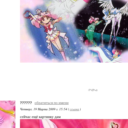
??????
обратиться по имени
Четверг, 19 Марта 2009 г. 15:54 (
ссылка
)
сейчас ещё картинку дам