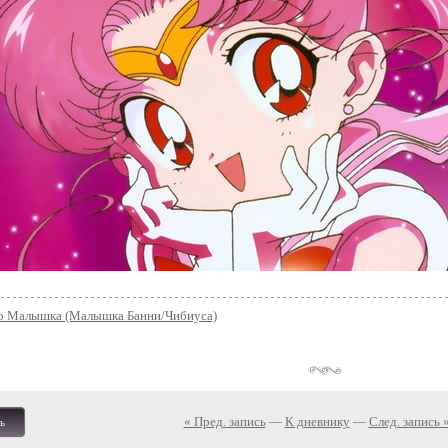
р Малышка (Малышка Банни/Чибиуса)
« Пред. запись
—
К дневнику
—
След. запись 
ь