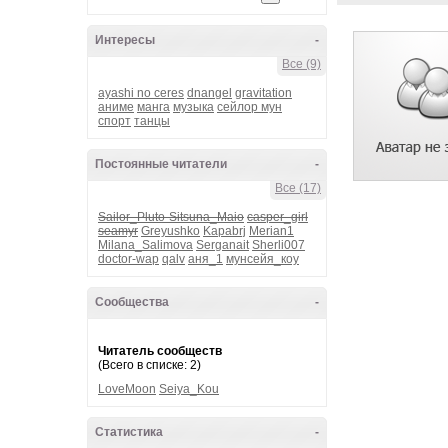
Интересы
-
Все (9)
ayashi no ceres
dnangel
gravitation
аниме
манга
музыка
сейлор мун
спорт
танцы
Постоянные читатели
-
Все (17)
Sailor_Pluto-Sitsuna_Maio
casper_girl
seamyr
Greyushko
Kapabrj
Merian1
Milana_Salimova
Serganait
Sherli007
doctor-wap
qalv
аня_1
мунсейя_коу
Сообщества
-
Читатель сообществ
(Всего в списке: 2)
LoveMoon
Seiya_Kou
Статистика
-