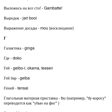
Выложись на все сто! - Gambatte!
Выродок - jari booi
Выражение досады - mou (восклицание)
Г
Галактика - ginga
Где - doko
Гей - geibo-i, okama, tessen
Гей бар - geiba
Гений - tensai
Глагольная матерная приставка - bu (например, "бу-коросу"
переводится как "убью на фиг" )