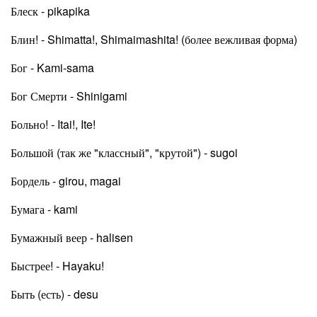
Блеск - pikapika
Блин! - Shimatta!, Shimaimashita! (более вежливая форма)
Бог - Kami-sama
Бог Смерти - Shinigami
Больно! - Itai!, Ite!
Большой (так же "классный", "крутой") - sugoi
Бордель - girou, magai
Бумага - kami
Бумажный веер - halisen
Быстрее! - Hayaku!
Быть (есть) - desu