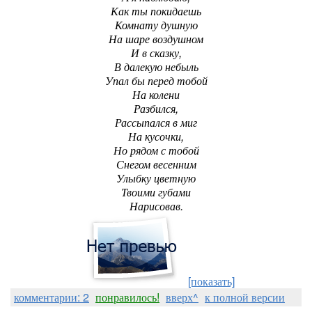
Как ты покидаешь
Комнату душную
На шаре воздушном
И в сказку,
В далекую небыль
Упал бы перед тобой
На колени
Разбился,
Рассыпался в миг
На кусочки,
Но рядом с тобой
Снегом весенним
Улыбку цветную
Твоими губами
Нарисовав.
[показать]
комментарии: 2
понравилось!
вверх^
к полной версии