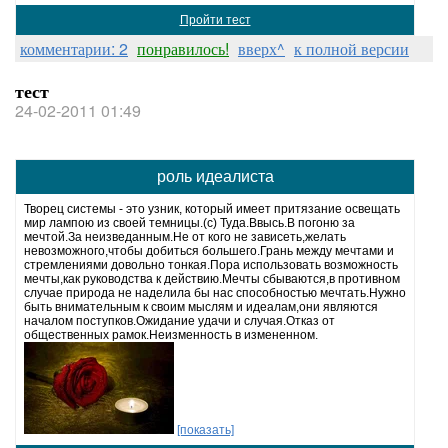
Пройти тест
комментарии: 2
понравилось!
вверх^
к полной версии
тест
24-02-2011 01:49
роль идеалиста
Творец системы - это узник, который имеет притязание освещать
мир лампою из своей темницы.(с) Туда.Ввысь.В погоню за
мечтой.За неизведанным.Не от кого не зависеть,желать
невозможного,чтобы добиться большего.Грань между мечтами и
стремлениями довольно тонкая.Пора использовать возможность
мечты,как руководства к действию.Мечты сбываются,в противном
случае природа не наделила бы нас способностью мечтать.Нужно
быть внимательным к своим мыслям и идеалам,они являются
началом поступков.Ожидание удачи и случая.Отказ от
общественных рамок.Неизменность в измененном.
[показать]