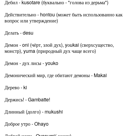
Дебил - kusotare (буквально - "голова из дерьма")
Действительно - hontou (может быть использованно как
вопрос или утверждение)
Делать - desu
Демон - oni (чёрт, злой дух), yоukai (сверхсущество,
монстр), yuma (природный дух чаще всего)
Демон - дух лисы - youko
Демонический мир, где обитают демоны - Makai
Дерево - ki
Держись! - Gambatte!
Длинный (долго) - mukushi
Доброе утро - Ohayo
Доброй ночи - Oyasumi(-насаи)