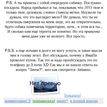
P.S. А ты привела с собой очередную собачку. Послушно
посадила. Народ прибывал и ты, показывая, что ЭТО твое и
только твое, целовала, словно ставила метки. Неужели ты
думала, что это выглядит мило? Не думала, что ты не
отличишь омерзения на моем лице, это же отвратительно,
будто собака помечаешь территорию, хотя... в этом вся ты...
И сколько нам еще терпеть не понятно. Но эта
привычка
меня даже уже не волнует. Все просто.
P.S.S. а еще ночами я долго не могу уснуть, и такие мысли
мне в голову лезут. Вот обсуждали, почему у ЯмаПи
проколот пупок. Так это ж надо прообсуждать это по
телефону до 3 ночи ХD Так мы и не нашли ответа на
вопрос "Зачем?", зато как смотрится. Забавно.
[показать]
комментарии: 3
понравилось!
вверх^
к полной версии