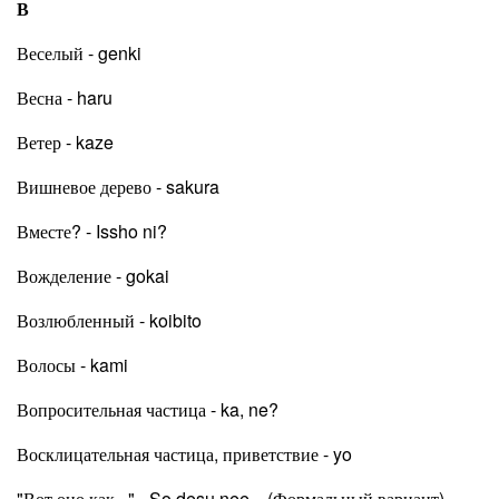
В
Веселый - genki
Весна - haru
Ветер - kaze
Вишневое дерево - sakura
Вместе? - Issho ni?
Вожделение - gokai
Возлюбленный - koibito
Волосы - kami
Вопросительная частица - ka, ne?
Восклицательная частица, приветствие - yo
"Вот оно как..." - So desu nee... (Формальный вариант)