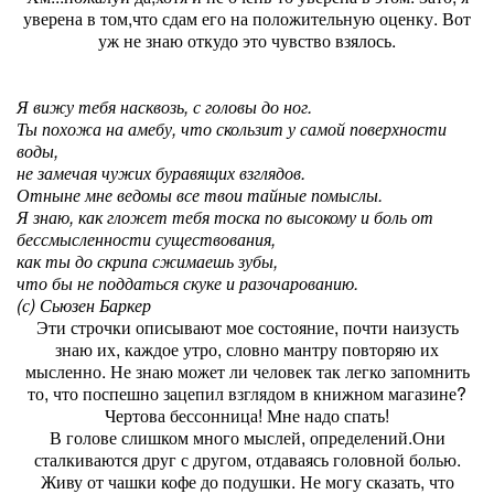
уверена в том,что сдам его на положительную оценку. Вот
уж не знаю откудо это чувство взялось.
Я вижу тебя насквозь, с головы до ног.
Ты похожа на амебу, что скользит у самой поверхности
воды,
не замечая чужих буравящих взглядов.
Отныне мне ведомы все твои тайные помыслы.
Я знаю, как гложет тебя тоска по высокому и боль от
бессмысленности существования,
как ты до скрипа сжимаешь зубы,
что бы не поддаться скуке и разочарованию.
(с) Сьюзен Баркер
Эти строчки описывают мое состояние, почти наизусть
знаю их, каждое утро, словно мантру повторяю их
мысленно. Не знаю может ли человек так легко запомнить
то, что поспешно зацепил взглядом в книжном магазине?
Чертова бессонница! Мне надо спать!
В голове слишком много мыслей, определений.Они
сталкиваются друг с другом, отдаваясь головной болью.
Живу от чашки кофе до подушки. Не могу сказать, что