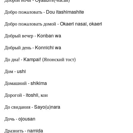
Добро пожаловать - Dou itashimashite
Добро пожаловать домой - Okaeri nasai, okaeri
Добрый вечер - Konban wa
Добрый день - Konnichi wa
До дна! - Kampai! (Японский тост)
Дом - ushi
Домашний - shikima
Дорогой - itoshii, кои
До свидания - Sayo(u)nara
Дочь - ojousan
Дразнить - namida