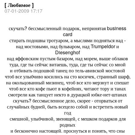
[ Любимое ]
07-01-2009 17:17
скучать? бессмысленный подарок, непринятая business
card
стирать подошвы тротуаром, а мыслями подняться над -
над мостовыми, над бульваром, над Trumpeldor и
Diesenghof
над яффовским пустым базаром, над морем, выше облаков
туда, где ты сейчас витаешь, туда, где ты сейчас со мной
и отбивать подошвой танец по тель-авивской мостовой
чтоб все улыбчиво косились на сто косичек, странный шарф,
на окольцованный мизинец, чтоб все кто мерзнут и спешат
чтоб все кто кофе пьют в кофейнях, читают тору и танах
смотрели как танцует некто в дурацкой юбке-нет-штанах
скучать? бессмысленное дело, скорее - оторваться от
случайных будней, быть всецело собой и встретить новый
год
смешной, улыбчивой, звенящей, с мешком подарков для
родных
и бесконечно настоящей. проснуться и понять, что сны