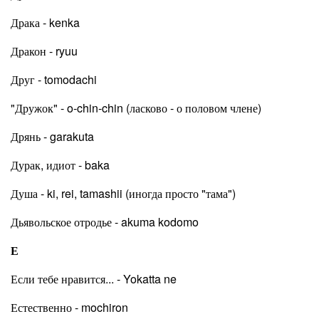
Драка - kenka
Дракон - ryuu
Друг - tomodachi
"Дружок" - o-chin-chin (ласково - о половом члене)
Дрянь - garakuta
Дурак, идиот - baka
Душа - ki, rei, tamashii (иногда просто "тама")
Дьявольское отродье - akuma kodomo
Е
Если тебе нравится... - Yokatta ne
Естественно - mochiron