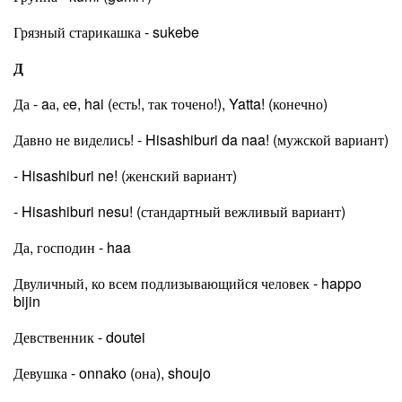
Грязный старикашка - sukebe
Д
Да - aа, еe, hai (есть!, так точено!), Yatta! (конечно)
Давно не виделись! - Hisashiburi da naa! (мужской вариант)
- Hisashiburi ne! (женский вариант)
- Hisashiburi nesu! (стандартный вежливый вариант)
Да, господин - haa
Двуличный, ко всем подлизывающийся человек - happo
bijin
Девственник - doutei
Девушка - onnako (она), shoujo