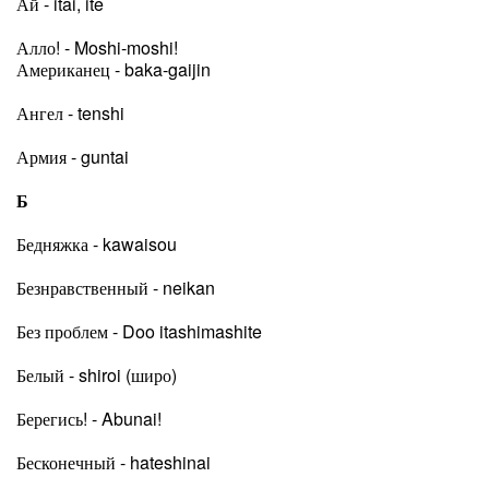
Ай - itai, ite
Алло! - Moshi-moshi!
Американец - baka-gaijin
Ангел - tenshi
Армия - guntai
Б
Бедняжка - kawaisou
Безнравственный - neikan
Без проблем - Doo itashimashite
Белый - shiroi (широ)
Берегись! - Abunai!
Бесконечный - hateshinai