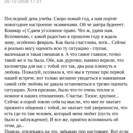
26-12-2008 17:31
Последний день учебы. Скоро новый год, а нам портят
новогоднее настроение экзаменами. Ой че завтра будеееет.
Кошмар =( Сдаем уголовное право. Что ж, удачи нам.
Вспоминаю, с какой радостью в прошлом году я ждала
зиму, особенно февраль. Как была счастлива, хотя... Сейчас
я реально могу оценить всю ту ситуацию - глупая,
маленькая и такая смешная я. А что самое главное, точно
такой же и ты была. Обе, как дурочки, наивно верили, что
километры для нас с тобой это так, два раза плюнуть и
любовь. Пожалуй, осознала я, что мы в тупике при первой
нашей встрече, вот только желание увидеться и навязанная
самой себе любовь не давала остановиться и трезво оценить
ситуацию. Хотя признаю, было что-то очень теплое и
нежное в наших отношениях. Счастье. Тихое, хрупкое...
Сейчас я порой ловлю себя на мысли, что мне не хватает
прежнего общения с тобой, не хватает той уверенности, что
есть где-то там человек, который меня любит (пусть это
было и заблуждение). И все же, приятно вспоминать об
этом, да...
Правда, отвлекаясь на это, забываю про настоящее. Вот если