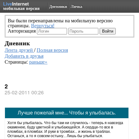
Live
Internet
Дневники
Личка
мобильная версия
Вы были перенаправлены на мобильную версию
страницы.
Вернуться!
Авторизация
Дневник
Лента друзей
/
Полная версия
Добавить в друзья
Страницы:
раньше»
2
25-02-2011 00:26
Лучше пожелай мне... Чтобы я улыбалась.
Хотя бы улыбалась. Что бы там ни случилось - теперь я навсегда
окаменею, буду цветной и улыбающейся. А сердце-то все в
пломбах, в пломбах. И руки в тромбах... и жизнь в траблах.
Останься, а то я совсем остыну... Лишь бы улыбаться.