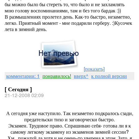
бы можно было бы стереть то, что было и не захламлять
мою голову воспоминаниями, там и без того бардак :))
В размышлениях пролетел день. Как-то быстро, незаметно,
легко. Приятный момент - мне подарили герберу. :)Кусочек
лета в зимний день.
[показать]
комментарии: 1
понравилось!
вверх^
к полной версии
[ Сегодня ]
21-12-2008 02:09
А сегодня уже наступило. Так незаметно подкралось сзади,
предательски тихо и заговорчески быстро.
Экзамен. Трудовое право. Спрашиваю себя- готова ли я к
самому легкому экзамену из экзаменов зимней сессии?
Хм...пожалуй да,хотя и не очень-то уверена в этом. Зато, я