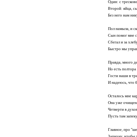
Один: с тресково
Второй: яйца, с
Без него нам ник
Пол намыла, и с
Сын помог мне с
Сбегал и за хлеб
Быстро мы управ
Правда, много де
Но есть полтора
Гости наши в три
И надеюсь, что 
Осталось мне ка
Она уже очищена
Четверти в духов
Пусть там запек
Главное, про "ше
Запихну, чтобы 