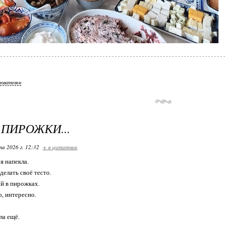
зователям
 ПИРОЖКИ...
та 2026 г. 12:32
+ в цитатник
я напекла.
делать своё тесто.
ый в пирожках.
о, интересно.
ла ещё.