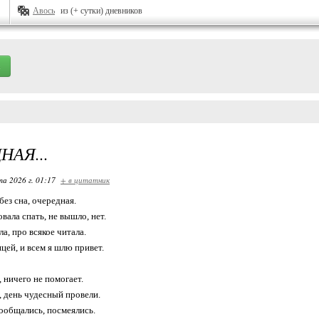
Авось
из (+ сутки) дневников
НАЯ...
та 2026 г. 01:17
+ в цитатник
без сна, очередная.
вала спать, не вышло, нет.
а, про всякое читала.
цей, и всем я шлю привет.
 ничего не помогает.
, день чудесный провели.
пообщались, посмеялись.