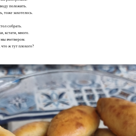
 воду положить.
ь, тоже захотелось.
стол собрать.
ки, кстати, много.
 мы вчетвером.
 что ж тут плохого?