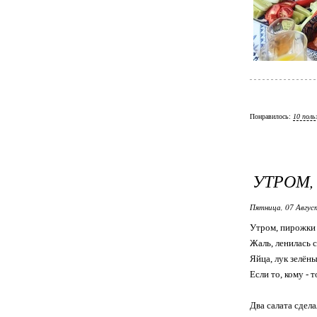
Понравилось:
10 поль
УТРОМ,
Пятница, 07 Авгус
Утром, пирожки 
Жаль, ленилась с
Яйца, лук зелён
Если то, кому - т
Два салата сдела