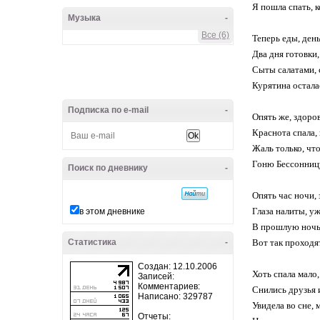
Я пошла спать, к
Музыка
-
Все (6)
Теперь еды, день
Два дня готовки,
Сыты салатами, 
Курятина осталас
Подписка по e-mail
-
Опять же, здоров
Краснота спала, 
Жаль только, что
Гоню Бессонницу
Поиск по дневнику
-
Опять час ночи, 
Глаза налиты, у
в этом дневнике
В прошлую ночь 
Статистика
-
Вот так проходят
Создан: 12.10.2006
Хоть спала мало,
Записей:
Комментариев:
Снились друзья 
Написано: 329787
Увидела во сне,
Отчеты: