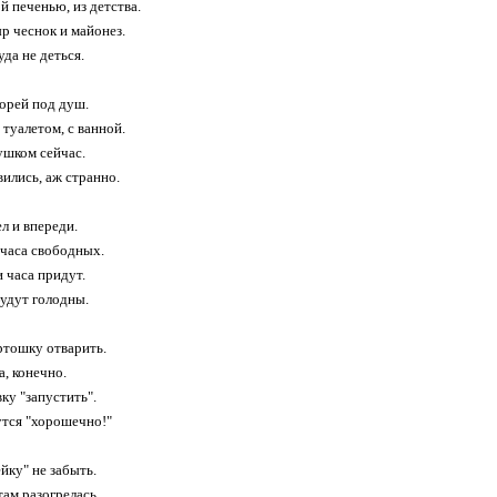
й печенью, из детства.
ыр чеснок и майонез.
уда не деться.
корей под душ.
 туалетом, с ванной.
ушком сейчас.
ились, аж странно.
л и впереди.
 часа свободных.
 часа придут.
будут голодны.
ртошку отварить.
, конечно.
ку "запустить".
утся "хорошечно!"
йку" не забыть.
там разогрелась.