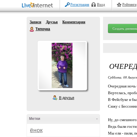
Регистрация
Вход
Рейтинги
Записи
Друзья
Комментарии
Создать дневник
Тяпочка
ОЧЕРЕД
Суббота, 08 Авгус
Очередная ночь 
Вертелась, пробо
В друзья
В Фейсбуке я был
Сижу с Бессонни
Метки
-
Ну, до смешного,
Ведь были гости
ёнок
Мы ели - пили, 