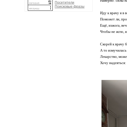
Наверно: силы на
Посетители
Поисковые фразы
Иду к врачу я в 
Поможет ли, пр
Ещё, изжога, веч
Чтобы не жгло, 
Скорей к врачу б
А то измучилась 
Лекарство, може
Хочу надеяться: