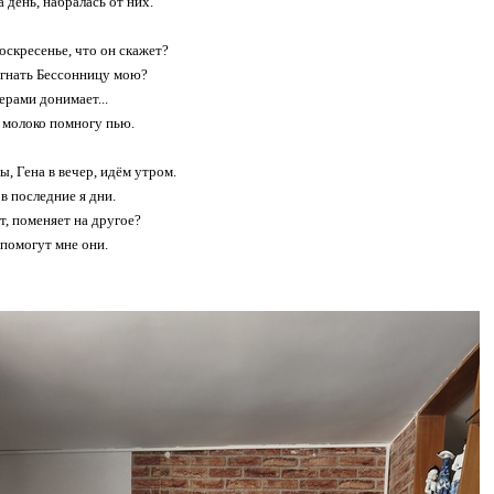
 день, набралась от них.
воскресенье, что он скажет?
огнать Бессонницу мою?
ерами донимает...
я молоко помногу пью.
ы, Гена в вечер, идём утром.
в последние я дни.
т, поменяет на другое?
 помогут мне они.