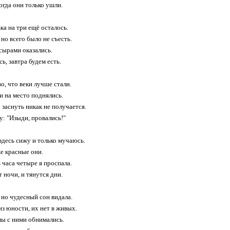
огда они только ушли.
ка на три ещё осталось.
 но всего было не съесть.
сырами оказались.
ь, завтра будем есть.
о, что веки лучше стали.
и на место поднялись.
 заснуть никак не получается.
: "Изыди, провались!"
здесь сижу и только мучаюсь.
же красные они.
часа четыре я проспала.
 ночи, и тянутся дни.
 но чудесный сон видала.
из юности, их нет в живых.
 мы с ними обнимались.