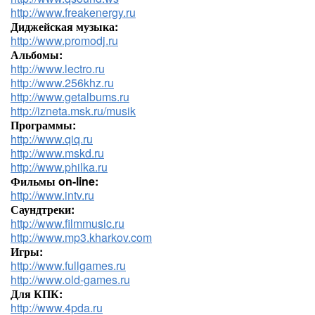
http://www.freakenergy.ru
Диджейская музыка:
http://www.promodj.ru
Альбомы:
http://www.lectro.ru
http://www.256khz.ru
http://www.getalbums.ru
http://izneta.msk.ru/musik
Программы:
http://www.qiq.ru
http://www.mskd.ru
http://www.philka.ru
Фильмы on-line:
http://www.intv.ru
Саундтреки:
http://www.filmmusic.ru
http://www.mp3.kharkov.com
Игры:
http://www.fullgames.ru
http://www.old-games.ru
Для КПК:
http://www.4pda.ru