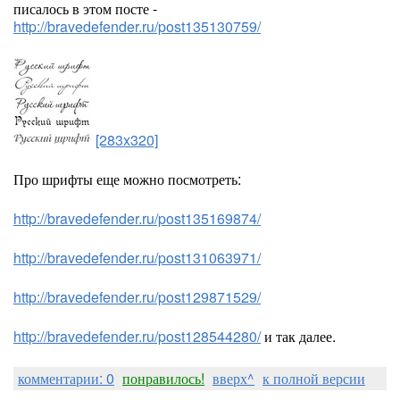
писалось в этом посте -
http://bravedefender.ru/post135130759/
[283x320]
Про шрифты еще можно посмотреть:
http://bravedefender.ru/post135169874/
http://bravedefender.ru/post131063971/
http://bravedefender.ru/post129871529/
http://bravedefender.ru/post128544280/
и так далее.
комментарии: 0
понравилось!
вверх^
к полной версии