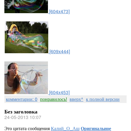
[604x473]
[609x444]
[604x453]
комментарии: 0
понравилось!
вверх^
к полной версии
Без заголовка
24-05-2013 10:07
Это цитата сообщения
Калий_О_Аш
Оригинальное