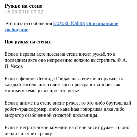
Ружье на стене
15-08-2010 00:02
Это цитата сообщения
Kozuki_Kallen
Оригинальное
сообщение
Про ружья на стенах
Если в первом акте пьесы на стене висит ружьё, то в
последнем акте оно непременно должно выстрелить. © А.
П. Чехов
Если в фильме Леонида Гайдая на стене висит ружье, то
каждый житель постсоветского пространства знает как
минимум семь цитат про это ружье.
Если в аниме на стене висит ружье, то это либо брутальный
робот–трансофрмер, либо кавайная говорящая няка либо
вибратор озабоченной сисястой школьницы.
Если в негритянской комедии на стене висит ружье, то оно
пердит и курит травку.