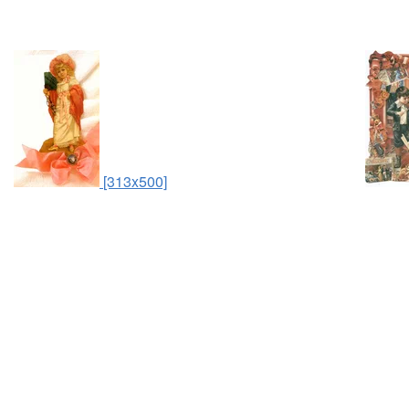
[313x500]