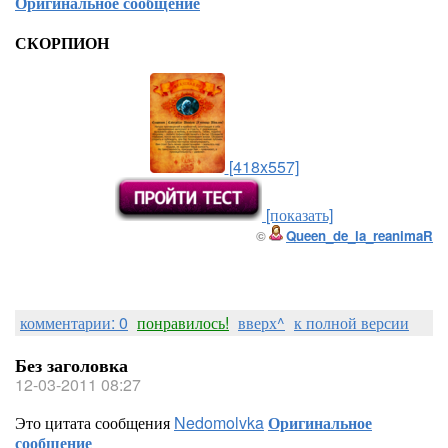
Оригинальное сообщение
СКОРПИОН
[418x557]
[показать]
©
Queen_de_la_reanimaR
комментарии: 0
понравилось!
вверх^
к полной версии
Без заголовка
12-03-2011 08:27
Это цитата сообщения
Nedomolvka
Оригинальное
сообщение