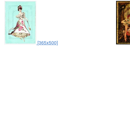
[365x500]