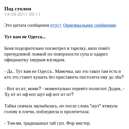
Под столом
14-08-2011 00:11
Это цитата сообщения
ergo1
Оригинальное сообщение
Тут вам не Одесса...
Беня подозрительно посмотрел в тарелку, вяло повёл
причудливой ложкой по поверхности супа и одарил
официантку хмурым взглядом.
- Да.. Тут вам не Одесса.. Мамочка, шо это такоэ там есть и
кто это станет кушать без приставить пистолета ему до лба?
- Вот из ит, моми? - моментально перевёл полиглот Додик, -
Ху ит ит иф нот шут иф нот ит ит?
Тайка сначала заулыбалась, но после слова "шут" втянула
голову в плечи, побледнела и пролепетала:
- Том-ям, традишынал тай суп. Фор мистер.