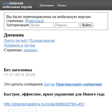
Live
Internet
Дневники
Личка
мобильная версия
Вы были перенаправлены на мобильную версию
страницы.
Вернуться!
Авторизация
Дневник
Лента друзей
/
Полная версия
Добавить в друзья
Страницы:
раньше»
Без заголовка
17-01-2014 23:26
Это цитата сообщения
тануля
Оригинальное сообщение
Быстрое, эффектное, яркое украшение для Нового года
http://stranamasterov.ru/node/689932?tid=451