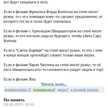
все будут танцевать и петь.
Если в фильме Френсиса Форда Копполы на стене висит
ружье, то с его помощью кому–то сделают предложение, от
которого тот не в силах будет отказаться.
Если в фильме с Арнольдом Шварцнегером на стене висит
ружье, то его послали сюда из будущего, чтобы убить Сару
Коннор.
Если в "Санта–Барбаре" на стене висит ружье, то что с ним
в конце концов произойдет узнают только ваши внуки.
Если в фильме Чарли Чаплина на стене висит ружье, то об
него обязаительно кто–то споткнется и упадет лицом в торт.
Если в фильме Яна
Читать далее...
комментарии: 0
понравилось!
вверх^
к полной версии
На память
08-08-2010 15:00