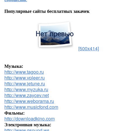
Популярные сайты бесплатных закачек
[500x414]
Музыка:
http://www.tagoo.ru
http://www.vpleer.ru
http://www.jetune.ru
http://www.myzuka.ru
http://www.zaycev.net
http://www.weborama.ru
http://www.musicfond.com
Фильмы:
http://downloadkino.com
Электронная музыка:
http://www.qsound.ws