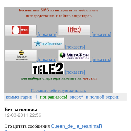
Бесплатные SMS из интернета на мобильные
непосредственно с сайтов операторов
[показать]
[показать]
[показать]
[показать]
[показать]
[показать]
для выбора оператора нажмите на
логотип
Поставить себе такую же панель
комментарии: 1
понравилось!
вверх^
к полной версии
Без заголовка
12-03-2011 22:56
Это цитата сообщения
Queen_de_la_reanimaR