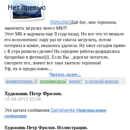
[520x292]
Дай бог, мне терпения,
закончить загрузку моего МК!!!
Этот МК я задумала еще 3 года назад. Но все что то мешало
его исполнению: пару раз не смогла загрузить, потом
потеряла в компе, оказалось удалила. Ну ивот сегодня прямо
с 6 утра решила-сделаю! На середине работы-разрядились
батарейки в фотике((((. Если Вы , дорогие читатели,
смотрите его, значит все таки хватило терпения!
Уф, ну и предисловие....
Читать далее...
комментарии: 0
понравилось!
вверх^
к полной версии
Художник Петр Фролов.
12-06-2013 23:08
Это цитата сообщения
Galyshenka
Оригинальное
сообщение
Художник Петр Фролов. Иллюстрации.