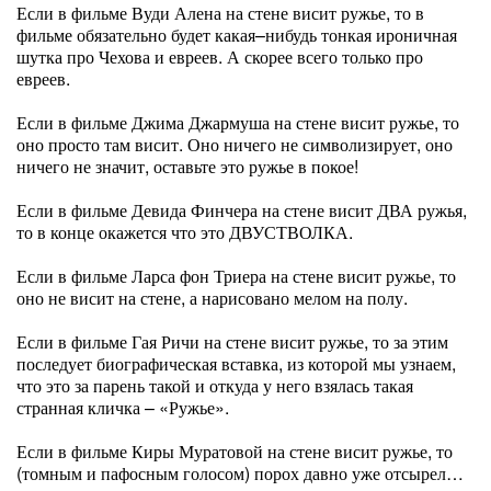
Если в фильме Вуди Алена на стене висит ружье, то в
фильме обязательно будет какая–нибудь тонкая ироничная
шутка про Чехова и евреев. А скорее всего только про
евреев.
Если в фильме Джима Джармуша на стене висит ружье, то
оно просто там висит. Оно ничего не символизирует, оно
ничего не значит, оставьте это ружье в покое!
Если в фильме Девида Финчера на стене висит ДВА ружья,
то в конце окажется что это ДВУСТВОЛКА.
Если в фильме Ларса фон Триера на стене висит ружье, то
оно не висит на стене, а нарисовано мелом на полу.
Если в фильме Гая Ричи на стене висит ружье, то за этим
последует биографическая вставка, из которой мы узнаем,
что это за парень такой и откуда у него взялась такая
странная кличка – «Ружье».
Если в фильме Киры Муратовой на стене висит ружье, то
(томным и пафосным голосом) порох давно уже отсырел…