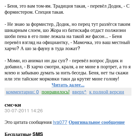
- Беня, это вам том-ям. Традиция такая, - перевёл Додик, - С
формистером. Специя такая.
- Не знаю за формистер, Додик, но перец тут разлёгся таким
шикарным слоем, шо Жора из батискафа отдаст полжизни
шоби пена в его пиве лежала на такой же фасон... - Беня
перевёл взгляд на официантку, - Мамочка, это ваш местный
харчо? А шо за фауну в туда ложат?
- Моми, из анимал ин ды суп? - перевёл вопрос Додик и
добавил, - В харчо смотри, краля, а не мине в портрет, а то я
млею и забываю думать за нить беседы. Беня, нет ты скажи
или эти тайские морковки таки да крутят мине голову!
Читать далее...
комментарии: 0
понравилось!
вверх^
к полной версии
смс-ки
30-07-2011 14:26
Это цитата сообщения
iva077
Оригинальное сообщение
Бесплатные SMS