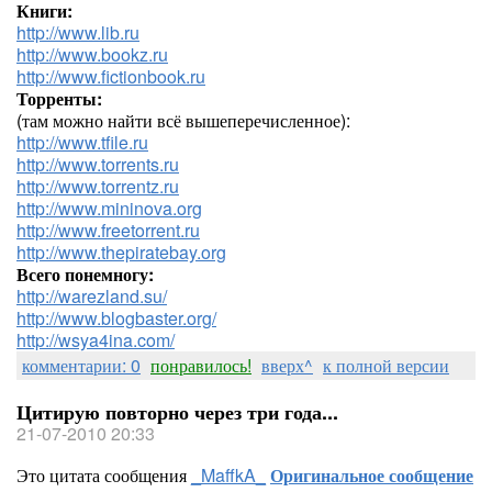
Книги:
http://www.lib.ru
http://www.bookz.ru
http://www.fictionbook.ru
Торренты:
(там можно найти всё вышеперечисленное):
http://www.tfile.ru
http://www.torrents.ru
http://www.torrentz.ru
http://www.mininova.org
http://www.freetorrent.ru
http://www.thepiratebay.org
Всего понемногу:
http://warezland.su/
http://www.blogbaster.org/
http://wsya4ina.com/
комментарии: 0
понравилось!
вверх^
к полной версии
Цитирую повторно через три года...
21-07-2010 20:33
Это цитата сообщения
_MaffkA_
Оригинальное сообщение