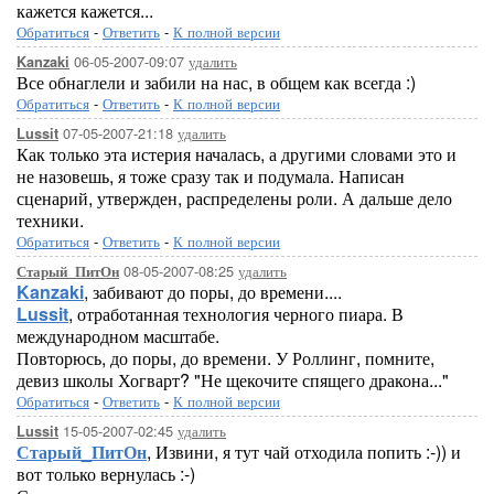
кажется кажется...
Обратиться
-
Ответить
-
К полной версии
06-05-2007-09:07
удалить
Kanzaki
Все обнаглели и забили на нас, в общем как всегда :)
Обратиться
-
Ответить
-
К полной версии
07-05-2007-21:18
удалить
Lussit
Как только эта истерия началась, а другими словами это и
не назовешь, я тоже сразу так и подумала. Написан
сценарий, утвержден, распределены роли. А дальше дело
техники.
Обратиться
-
Ответить
-
К полной версии
08-05-2007-08:25
удалить
Старый_ПитОн
Kanzaki
, забивают до поры, до времени....
Lussit
, отработанная технология черного пиара. В
международном масштабе.
Повторюсь, до поры, до времени. У Роллинг, помните,
девиз школы Хогварт? "Не щекочите спящего дракона..."
Обратиться
-
Ответить
-
К полной версии
15-05-2007-02:45
удалить
Lussit
Старый_ПитОн
, Извини, я тут чай отходила попить :-)) и
вот только вернулась :-)