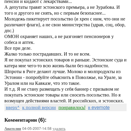
пенсии и кидают с лекарствами...
А депутаты травят эстонского премьера, а не Зурабова. И
того и другого не снять, но с первым безопаснее...
Молодежь пикетирует посольство (и хрен с ним, что они не
различают флаги), а не свои министерства (здрав, соц, обор,
дпс.)
ОМОН охраняет наших, а не разгоняет пенсионеров у
собеса и аптек.
Все при деле.
Жалко только пострадавших. И то не всем.
Я не покупал эстонских товаров и раньше. Эстонские суда и
катера мне чего-то всю жизнь были без надобности.
Шпроты в Риге делают лучше. Молоко и молпродукты из
Эстонии - попробуйте объяснить в Поволжье, на Урале, за
Уралом или на Кавказе, что это такое.
И т.д. Я не стану размещать у себя баннер с призывом не
покупать эстонские товары или сносить посольство. Но я
возмущен действиями властей. И российских, и эстонских.
вверх^
к полной версии
понравилось!
в evernote
Комментарии (6):
04-05-2007-14:58
удалить
Анатолия