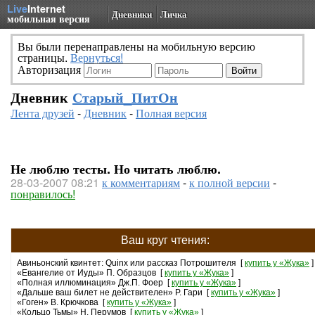
Live
Internet
Дневники
Личка
мобильная версия
Вы были перенаправлены на мобильную версию
страницы.
Вернуться!
Авторизация
Дневник
Старый_ПитОн
Лента друзей
-
Дневник
-
Полная версия
Не люблю тесты. Но читать люблю.
28-03-2007 08:21
к комментариям
-
к полной версии
-
понравилось!
Ваш круг чтения:
Авиньонский квинтет: Quinx или рассказ Потрошителя [
купить у «Жука»
]
«Евангелие от Иуды» П. Образцов [
купить у «Жука»
]
«Полная иллюминация» Дж.П. Фоер [
купить у «Жука»
]
«Дальше ваш билет не действителен» Р. Гари [
купить у «Жука»
]
«Гоген» В. Крючкова [
купить у «Жука»
]
«Кольцо Тьмы» Н. Перумов [
купить у «Жука»
]