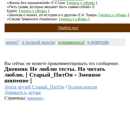
«Жизнь без ограничений» Р. Стоун [
купить у «Жука»
]
«Пять травм, которые мешают быть самим собой» Л.
Бурбо [
купить у «Жука»
]
«Записки о гениях, об истории и о другом» Е.Н. Токарь [
купить у «Жука»
]
«Сказки Туманного Альбиона» [
купить у «Жука»
]
Пройти тест
вверх^
к полной версии
понравилось!
в evernote
Вы сейчас не можете прокомментировать это сообщение.
Дневник Не люблю тесты. Но читать
люблю. | Старый_ПитОн - Змеиное
шипение |
Лента друзей Старый_ПитОн
/
Полная версия
Добавить в друзья
Страницы:
раньше»