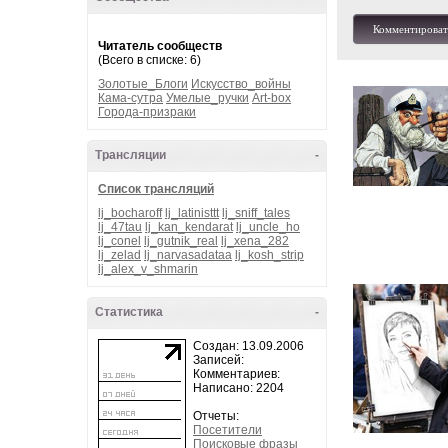
Комментироват
Читатель сообществ
(Всего в списке: 6)
Золотые_Блоги
Искусство_войны
Кама-сутра
Умелые_ручки
Art-box
Города-призраки
Трансляции
-
Список трансляций
lj_bocharoff
lj_latinisttt
lj_sniff_tales
lj_47tau
lj_kan_kendarat
lj_uncle_ho
lj_conel
lj_gutnik_real
lj_xena_282
lj_zelad
lj_narvasadataa
lj_kosh_strip
lj_alex_v_shmarin
Статистика
-
Создан: 13.09.2006
Записей:
Комментариев:
Написано: 2204
Отчеты:
Посетители
Поисковые фразы