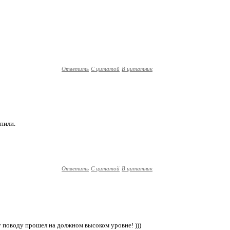
Ответить
С цитатой
В цитатник
пили.
Ответить
С цитатой
В цитатник
 поводу прошел на должном высоком уровне! )))