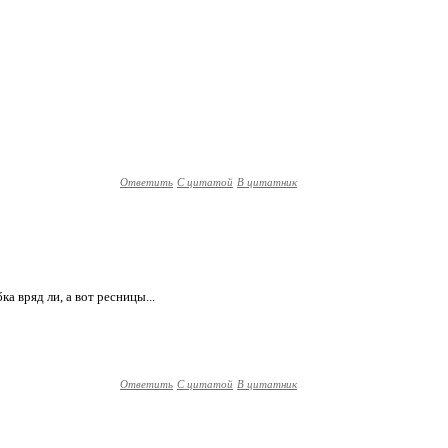
Ответить
С цитатой
В цитатник
ка вряд ли, а вот ресницы...
Ответить
С цитатой
В цитатник