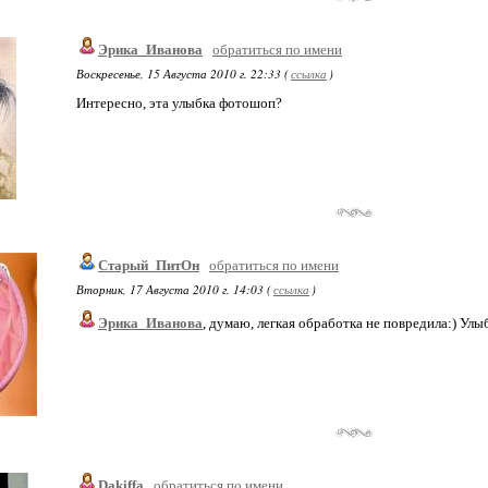
Эрика_Иванова
обратиться по имени
Воскресенье, 15 Августа 2010 г. 22:33 (
ссылка
)
Интересно, эта улыбка фотошоп?
Старый_ПитОн
обратиться по имени
Вторник, 17 Августа 2010 г. 14:03 (
ссылка
)
Эрика_Иванова
, думаю, легкая обработка не повредила:) Улыб
Dakiffa
обратиться по имени