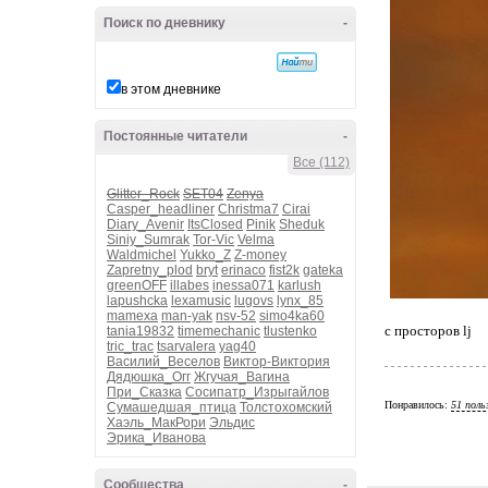
Поиск по дневнику
-
в этом дневнике
Постоянные читатели
-
Все (112)
Glitter_Rock
SET04
Zenya
Casper_headliner
Christma7
Cirai
Diary_Avenir
ItsClosed
Pinik
Sheduk
Siniy_Sumrak
Tor-Vic
Velma
Waldmichel
Yukko_Z
Z-money
Zapretny_plod
bryt
erinaco
fist2k
gateka
greenOFF
illabes
inessa071
karlush
lapushcka
lexamusic
lugovs
lynx_85
mamexa
man-yak
nsv-52
simo4ka60
с просторов lj
tania19832
timemechanic
tlustenko
tric_trac
tsarvalera
yag40
Василий_Веселов
Виктор-Виктория
Дядюшка_Огг
Жгучая_Вагина
При_Сказка
Сосипатр_Изрыгайлов
Понравилось:
51 поль
Сумашедшая_птица
Толстохомский
Хаэль_МакРори
Эльдис
Эрика_Иванова
Сообщества
-