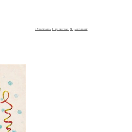
Ответить
С цитатой
В цитатник