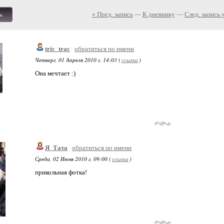
« Пред. запись
—
К дневнику
—
След. запись 
ь
tric_trac
обратиться по имени
Четверг, 01 Апреля 2010 г. 14:03 (
ссылка
)
Она мечтает :)
Я_Тата
обратиться по имени
Среда, 02 Июня 2010 г. 09:00 (
ссылка
)
прикольная фотка!