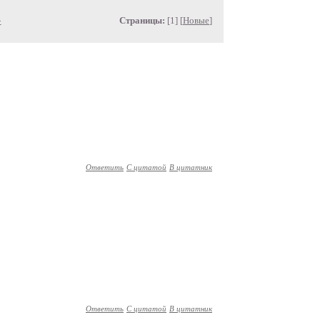
»
Страницы:
[1] [
Новые
]
Ответить
С цитатой
В цитатник
Ответить
С цитатой
В цитатник