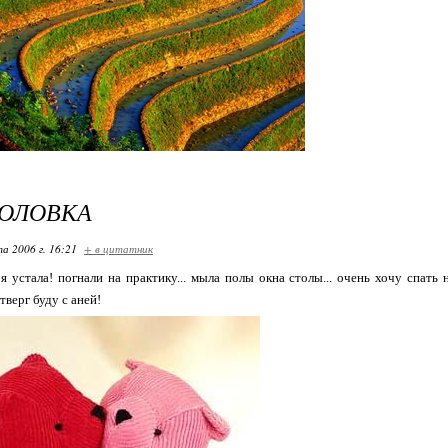
ГОЛОВКА
та 2006 г. 16:21
+ в цитатник
я устала! погнали на практику... мыла полы окна столы... очень хочу спать 
тверг буду с аней!