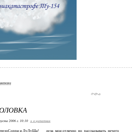
ователям
ГОЛОВКА
густа 2006 г. 10:10
+ в цитатник
ствуюСорри и ЛуЛуШа! дела мои отлично но рассказывать нечего