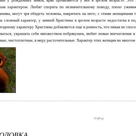
ные у рожденных зимой, ярко проявляются у нее в зрелом возрасте. Это
ым характером. Любят спорить по незначительному поводу, плохо уживаю
ьчивы, могут зря обидеть человека, накричать на него; с этими женщинами
на сложный характер, у зимней Христины в зрелом возрасте недостатка в по
итарному характеру Христины добавляется еще и ревность, что никак не спос
еваться, украшать себя множеством побрякушек, любит новые впечатления и
тные, чистоплотные, в меру расточительные. Характер этих женщин во многом
ГОЛОВКА