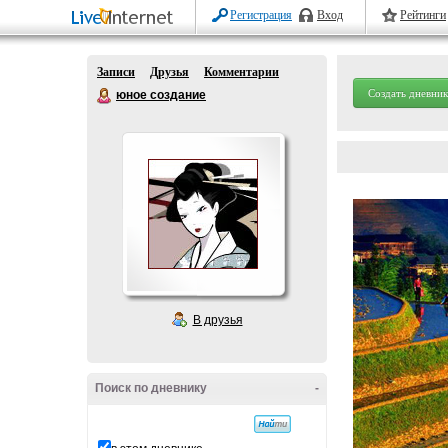
Регистрация
Вход
Рейтинги
Записи
Друзья
Комментарии
Создать дневник
юное создание
В друзья
Поиск по дневнику
-