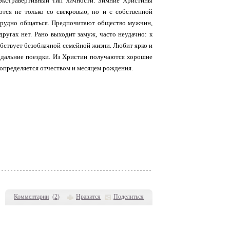
 экстравертивный тип личности. Зимние Христины
тся не только со свекровью, но и с собственной
 трудно общаться. Предпочитают общество мужчин,
другах нет. Рано выходит замуж, часто неудачно: к
обствует безоблачной семейной жизни. Любит ярко и
 дальние поездки. Из Христин получаются хорошие
 определяется отчеством и месяцем рождения.
Комментарии
(
2
)
Нравится
Поделиться