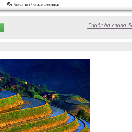
Авось
из (+ сутки) дневников
Свобода слова б