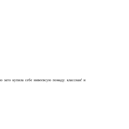
но зато купила себе нивеевсую помаду. классная! и