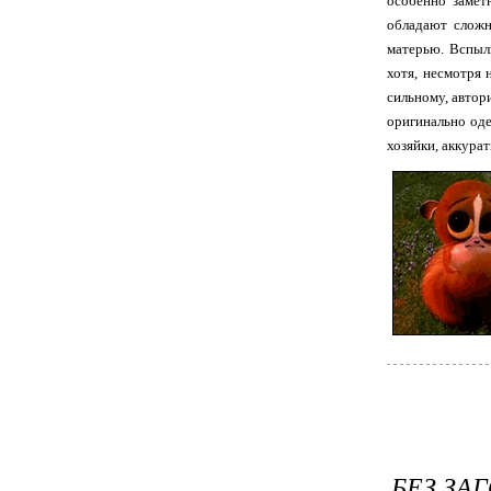
особенно замет
обладают сложн
матерью. Вспыл
хотя, несмотря 
сильному, автор
оригинально од
хозяйки, аккура
БЕЗ ЗА