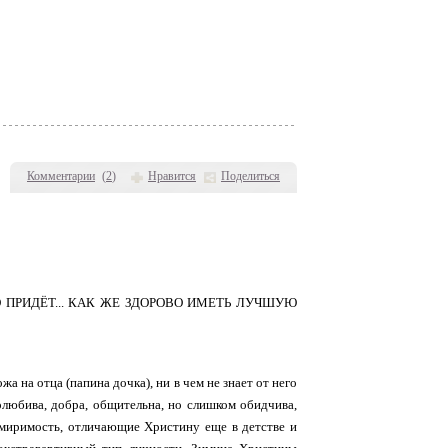
Комментарии
(
2
)
Нравится
Поделиться
 ПРИДЁТ... КАК ЖЕ ЗДОРОВО ИМЕТЬ ЛУЧШУЮ
 на отца (папина дочка), ни в чем не знает от него
долюбива, добра, общительна, но слишком обидчива,
римиримость, отличающие Христину еще в детстве и