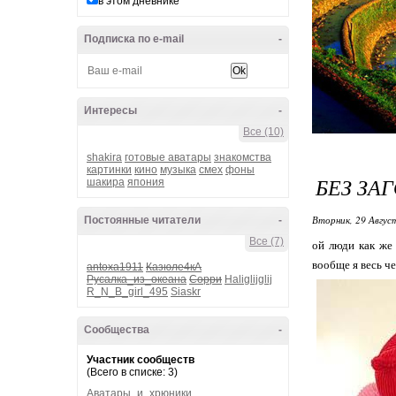
в этом дневнике
Подписка по e-mail
-
Интересы
-
Все (10)
shakira
готовые аватары
знакомства
картинки
кино
музыка
смех
фоны
БЕЗ ЗА
шакира
япония
Вторник, 29 Авгус
Постоянные читатели
-
Все (7)
ой люди как же 
вообще я весь че
antoxa1911
Казюле4кА
Русалка_из_океана
Сорри
Haliglijglij
R_N_B_girl_495
Siaskr
Сообщества
-
Участник сообществ
(Всего в списке: 3)
Аватары_и_хрюники