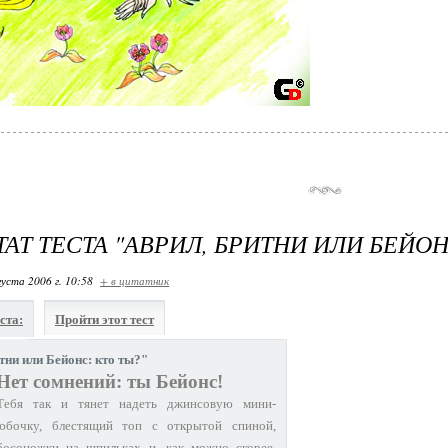
ТАТ ТЕСТА "АВРИЛ, БРИТНИ ИЛИ БЕЙОН
густа 2006 г. 10:58
+ в цитатник
ста:
Пройти этот тест
тни или Бейонс: кто ты?"
Нет сомнений: ты Бейонс!
Тебя так и тянет надеть джинсовую мини-
юбочку, блестящий топ с открытой спиной,
босоножки на шпильках и, как можно скорее,