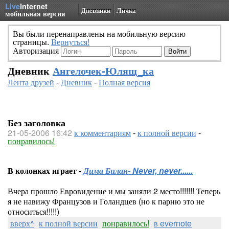
Live
Internet
Дневники
Личка
мобильная версия
Вы были перенаправлены на мобильную версию
страницы.
Вернуться!
Авторизация
Дневник
Ангелочек-Юлящ_ка
Лента друзей
-
Дневник
-
Полная версия
Без заголовка
21-05-2006 16:42
к комментариям
-
к полной версии
-
понравилось!
В колонках играет -
Дима Билан- Never, never......
Вчера прошло Евровидение и мы заняли 2 место!!!!!!! Теперь
я не навижу Французов и Голандцев (но к парню это не
относиться!!!!!)
вверх^
к полной версии
понравилось!
в evernote