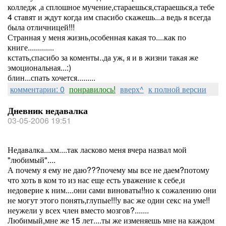
колледж ,а сплошное мучение,стараешься,стараешься,а тебе
4 ставят и ждут когда им спасибо скажешь...а ведь я всегда
была отличницей!!!
Странная у меня жизнь,особенная какая то....как по
книге.............
кстать,спасибо за коменты..да уж, я и в жизни такая же
эмоциональная...:)
блин...спать хочется.........
комментарии: 0
понравилось!
вверх^
к полной версии
Дневник недавалка
03-05-2006 19:51
Недавалка...хм....так ласково меня вчера назвал мой
"любимый"....
А почему я ему не даю???почему мы все не даем?потому
что хоть в ком то из нас еще есть уважение к себе,и
недоверие к ним....они сами виноваты!!но к сожалению они
не могут этого понять,глупые!!!у вас же один секс на уме!!
неужели у всех член вместо мозгов?.......
Любимый,мне же 15 лет....ты же изменяешь мне на каждом