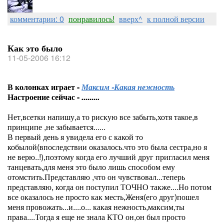
комментарии: 0
понравилось!
вверх^
к полной версии
Как это было
11-05-2006 16:12
В колонках играет -
Максим -Какая нежность
Настроение сейчас -
.........
Нет,всетки напишу,а то рискую все забыть,хотя такое,в
принципе ,не забывается......
В первый день я увидела его с какой то
кобылой(впоследствии оказалось.что это была сестра,но я
не верю..!),поэтому когда его лучший друг пригласил меня
танцевать,для меня это было лишь способом ему
отомстить.Представляю ,что он чувствовал...теперь
представляю, когда он поступил ТОЧНО также....Но потом
все оказалось не просто как месть,Женя(его друг)пошел
меня провожать...и....о... какая нежность,максим,ты
права....Тогда я еще не знала КТО он,он был просто