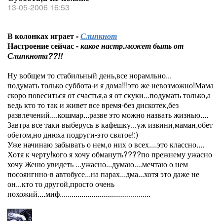
13-05-2006 16:53
В колонках играет -
Слипкнот
Настроение сейчас -
какое настр.может быть от
Слипкнота??!!
Ну вобщем то стабильный день,все норамльно...
подумать только суббота-и я дома!!!это же невозможно!Мама
скоро повеситься от счастья,а я от скуки...подумать только,а
ведь кто то так и живет все время-без дискотек,без
развлечений....кошмар...разве это можно назвать жизнью....
Завтра все таки выберусь в кафешку...уж извини,маман,обет
обетом,но днюха подруги-это святое!:)
Уже начинаю забывать о нем,о них о всех....это классно....
Хотя к черту!кого я хочу обмануть????по прежнему ужасно
хочу Женю увидеть ...ужасно...думаю....мечтаю о нем
посоянгнно-в автобусе...на парах...дма...хотя это даже не
он...кто то другой,просто очень
похожий....миф..............................................