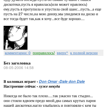
дискотеки,пусть я нравилась(или может нравлюсь)
ему,пусть я протупила и упустила свой шанс...пусть...а еще
пусть на 27 число,на мою днюху,мы увидимся на диско и
все тогда будет так,как я хочу...все буде хорошо....
комментарии: 0
понравилось!
вверх^
к полной версии
Без заголовка
08-05-2006 14:58
В колонках играет -
Don Omar -Dale don Dale
Настроение сейчас -
хуже некуда
Никогда не было так плохо.....так ужасно так стыдно...
они стояли вдвоем предо мной,два самых крутых парня
нашей дискотеки,нагло улыбались и повторяли-с кем ты