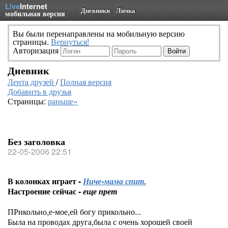
Live
Internet
Дневники
Личка
мобильная версия
Вы были перенаправлены на мобильную версию
страницы.
Вернуться!
Авторизация
Дневник
Лента друзей
/
Полная версия
Добавить в друзья
Страницы:
раньше»
Без заголовка
22-05-2006 22:51
В колонках играет -
Ниче-мама спит.
Настроение сейчас -
еще прет
ПРикольно,е-мое,ей богу прикольно...
Была на проводах друга,была с очень хорошей своей