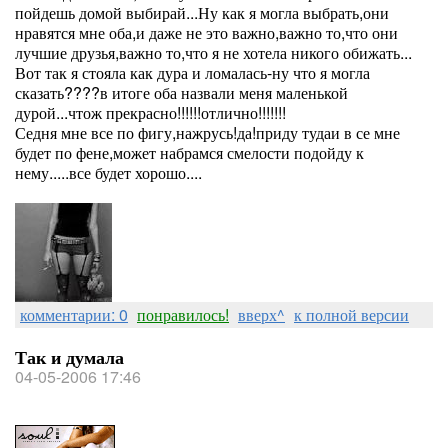
пойдешь домой выбирай...Ну как я могла выбрать,они
нравятся мне оба,и даже не это важно,важно то,что они
лучшие друзья,важно то,что я не хотела никого обижать...
Вот так я стояла как дура и ломалась-ну что я могла
сказать????в итоге оба назвали меня маленькой
дурой...чтож прекрасно!!!!!!отлично!!!!!!!
Седня мне все по фигу,нажрусь!да!приду тудаи в се мне
будет по фене,может набрамся смелости подойду к
нему.....все будет хорошо....
комментарии: 0
понравилось!
вверх^
к полной версии
Так и думала
04-05-2006 17:46