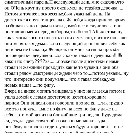
симпотичный парень.Н аследующий день.мне сказали,что
он ОЧень крут,ну просто очень,мол,не теряйся девочка.....
Потом ,а точнее воскресенье,был ужасный день..На
дискотеке я опять танцевала с Женей,а когда пришло время
разбиваться по парам и идти домой все и случилось...они
поставили меня перед выбором,это было ТАК жестоко,ну
как я могла кого то послать из них..ужасно, в итоге послали
они меня.так я думала...на следующий день он вел себя как
ни в чем не бывало,а Женя,как он мне сказал на просьбу
поговорить-с девушкой....ха!с какой такой с девушкой!!!!!!с
какой по счету????ха.......позже после дискотеки с нами
стояли и жаждили проводить какие то чуваки,а они оба
стояли рядом ,смотрели ,и ждали чего то....потом уехали...ну
что ,интересно они подумали....что я такая собака,уже
новых нашла.....по фигу.
Вчера на диско я опять танцевала у них на глазах,а потом и
ушла домой с левым,достаточно ,кстати,хорошим
парнем.Они видели,они говорили про меня......так трудно
все это понять......мне по фигу на всех,по фигу даже на
себя....это мой девиз на ближайшие три недели.Буду дома
сидеть,да здравствует образ жизни монашки...ура.....
нет, буду не просто сидеть,учиться буду,и хорошеть....и не
буду думать онем,да пусть он самый лучший с нашей