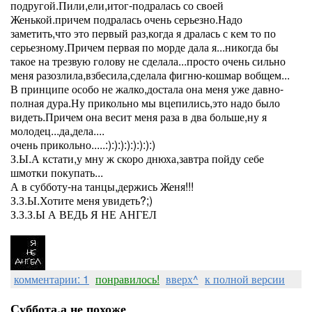
подругой.Пили,ели,итог-подралась со своей
Женькой.причем подралась очень серьезно.Надо
заметить,что это первый раз,когда я дралась с кем то по
серьезному.Причем первая по морде дала я...никогда бы
такое на трезвую голову не сделала...просто очень сильно
меня разозлила,взбесила,сделала фигню-кошмар вобщем...
В принципе особо не жалко,достала она меня уже давно-
полная дура.Ну прикольно мы вцепились,это надо было
видеть.Причем она весит меня раза в два больше,ну я
молодец...да,дела....
очень прикольно.....:):):):):):):):)
З.Ы.А кстати,у мну ж скоро днюха,завтра пойду себе
шмотки покупать...
А в субботу-на танцы,держись Женя!!!
З.З.Ы.Хотите меня увидеть?;)
З.З.З.Ы А ВЕДЬ Я НЕ АНГЕЛ
комментарии: 1
понравилось!
вверх^
к полной версии
Суббота,а не похоже