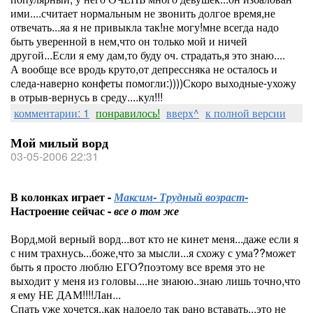
ими....считает нормальным не звонить долгое время,не
отвечать...яа я не привыкла так!не могу!мне всегда надо
быть уверенной в нем,что он только мой и ничей
другой...Если я ему дам,то буду оч. страдать,я это знаю....
А вообще все вродь круто,от депрессняка не осталось и
следа-наверно конфеты помогли:))))Скоро выходные-ухожу
в отрыв-вернусь в среду....кул!!!
комментарии: 1
понравилось!
вверх^
к полной версии
Мой милый ворд
03-05-2006 22:31
В колонках играет -
Максим- Трудный возраст-
Настроение сейчас -
все о том же
Ворд,мой верный ворд...вот кто не кинет меня...даже если я
с ним трахнусь...боже,что за мысли...я схожу с ума??может
быть я просто люблю ЕГО?поэтому все время это не
выходит у меня из головы....не знаюю..знаю лишь точно,что
я ему НЕ ДАМ!!!!Лан...
Спать уже хочется..как надоело так рано вставать...это не