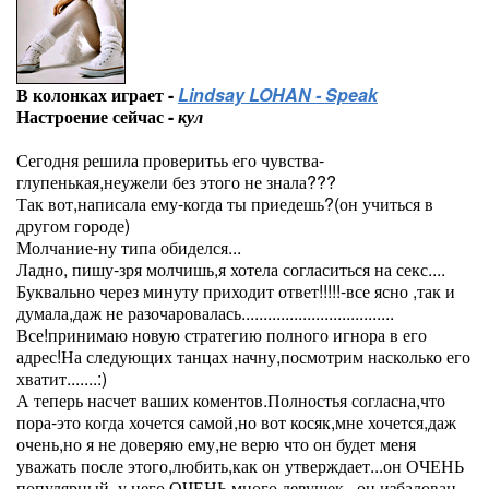
В колонках играет -
Lindsay LOHAN - Speak
Настроение сейчас -
кул
Сегодня решила проверитьь его чувства-
глупенькая,неужели без этого не знала???
Так вот,написала ему-когда ты приедешь?(он учиться в
другом городе)
Молчание-ну типа обиделся...
Ладно, пишу-зря молчишь,я хотела согласиться на секс....
Буквально через минуту приходит ответ!!!!!-все ясно ,так и
думала,даж не разочаровалась...................................
Все!принимаю новую стратегию полного игнора в его
адрес!На следующих танцах начну,посмотрим насколько его
хватит.......:)
А теперь насчет ваших коментов.Полностья согласна,что
пора-это когда хочется самой,но вот косяк,мне хочется,даж
очень,но я не доверяю ему,не верю что он будет меня
уважать после этого,любить,как он утверждает...он ОЧЕНЬ
популярный, у него ОЧЕНЬ много девушек...он избалован