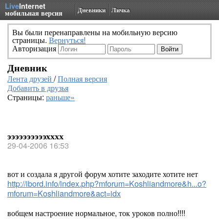
Live
Internet
Дневники
Личка
мобильная версия
Вы были перенаправлены на мобильную версию
страницы.
Вернуться!
Авторизация
Дневник
Лента друзей
/
Полная версия
Добавить в друзья
Страницы:
раньше»
ээээээээээхххх
29-04-2006 16:53
вот и создала я другой форум хотите заходите хотите нет
http://ibord.info/index.php?mforum=Koshliandmore&h...o?
mforum=Koshliandmore&act=idx
вобщем настроение нормальное, ток уроков полно!!!!