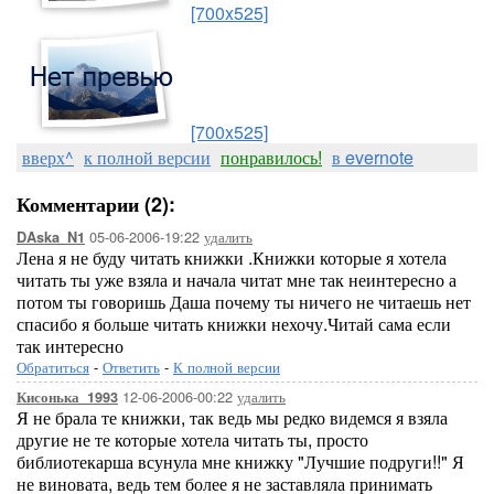
[700x525]
[700x525]
вверх^
к полной версии
понравилось!
в evernote
Комментарии (2):
05-06-2006-19:22
удалить
DAska_N1
Лена я не буду читать книжки .Книжки которые я хотела
читать ты уже взяла и начала читат мне так неинтересно а
потом ты говоришь Даша почему ты ничего не читаешь нет
спасибо я больше читать книжки нехочу.Читай сама если
так интересно
Обратиться
-
Ответить
-
К полной версии
12-06-2006-00:22
удалить
Кисонька_1993
Я не брала те книжки, так ведь мы редко видемся я взяла
другие не те которые хотела читать ты, просто
библиотекарша всунула мне книжку "Лучшие подруги!!" Я
не виновата, ведь тем более я не заставляла принимать