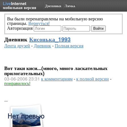
Live
Internet
Дневники
Личка
мобильная версия
Вы были перенаправлены на мобильную версию
страницы.
Вернуться!
Авторизация
Дневник
Кисонька_1993
Лента друзей
-
Дневник
-
Полная версия
Вот таки киси...(много, много ласкательных
прилогательных)
03-06-2006 23:31
к комментариям
-
к полной версии
-
понравилось!
...