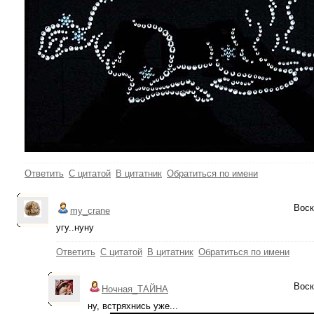
Ответить
С цитатой
В цитатник
Обратиться по имени
Воск
my_crane
угу..нуну
Ответить
С цитатой
В цитатник
Обратиться по имени
Воск
Ночная_ТАЙНА
ну, встряхнись уже...