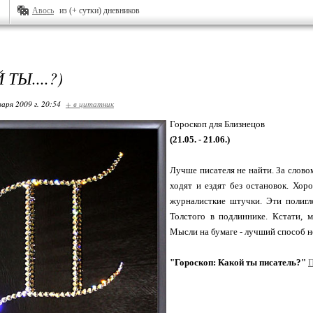
Авось
из (+ сутки) дневников
ТЫ....?)
варя 2009 г. 20:54
+ в цитатник
Гороскоп для Близнецов
(21.05. - 21.06.)
Лучше писателя не найти. За слово
ходят и ездят без остановок. Хо
журналисткие штучки. Эти полигл
Толстого в подлиннике. Кстати, м
Мысли на бумаге - лучший способ не
"Гороскоп: Какой ты писатель?"
П