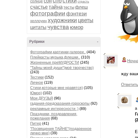
спб
стихи
сон
солнце
страсть
тайна
счастье
флеш
тесты
фотографии
фэнтези
художники
цветы
хеллоуин
чувства
юмор
цитаты
Рубрики
-
Фотографии,картинки,галереи..
(404)
Плейкасты,музыка,флешки..
(310)
Ночн
Жизненные преМУДРОСТИ
(245)
"Тайны моей души"(моё творчество)
(243)
жду ваше
Тестики
(152)
Личное
(119)
Ответит
Стихи,которые мне нравятся)
(105)
Юмор)
(102)
Мои ДРУЗЬЯ
(96)
гадания-предсказания-гороскопы
(92)
а
рекламные интересности ;)
(89)
Праздники, поздравления,
Г
пожелания
(68)
(
Питер
(41)
"Посвящения ТАЙНЕ"(подаренное
Е
лично мне)
(39)
п