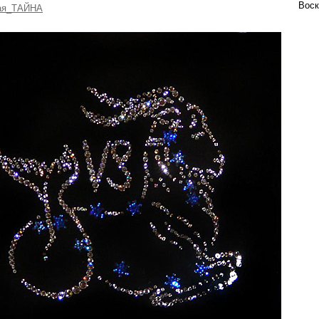
Воск
ая_ТАЙНА