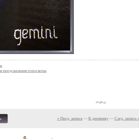
ки
я-предсказания-гороскопы
« Пред. запись
—
К дневнику
—
След. запись 
ь