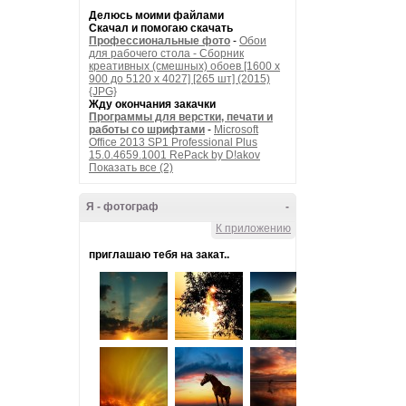
Делюсь моими файлами
Скачал и помогаю скачать
Профессиональные фото
-
Обои
для рабочего стола - Сборник
креативных (смешных) обоев [1600 x
900 до 5120 x 4027] [265 шт] (2015)
{JPG}
Жду окончания закачки
Программы для верстки, печати и
работы со шрифтами
-
Microsoft
Office 2013 SP1 Professional Plus
15.0.4659.1001 RePack by D!akov
Показать все (2)
Я - фотограф
-
К приложению
приглашаю тебя на закат..