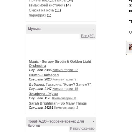
Притчи народов мира
(34)
ж
взмах моей кисточки
(14)
Сказка на ночь
(11)
в
парафраз
(1)
"
Музыка
-
О
Все (39)
Magic - Sergey Sirotin & Golden Light
Orchestra
Слушали: 8446
Комментарии: 22
Plumb - Damaged
Слушали: 2023
Комментарии: 9
Дубцова, Гагарина "Кому? Зачем?"
Слушали: 2147
Комментарии: 15
Земфира - Жужа
Слушали: 1176
Комментарии: 0
Sarah Brightman - So Many Things
Слушали: 24281
Комментарии: 2
ТоррНАДО - торрент-трекер для
-
блогов
К приложению