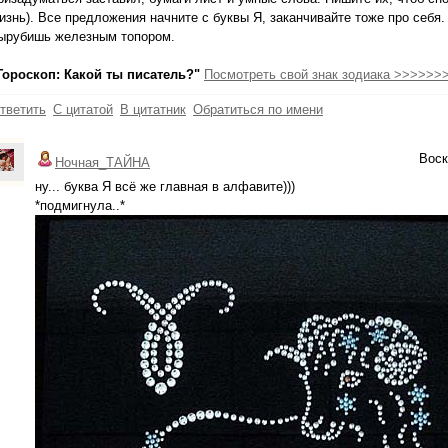
изнь). Все предложения начните с буквы Я, заканчивайте тоже про себя. 
ырубишь железным топором.
Гороскоп: Какой ты писатель?"
Посмотреть свой знак зодиака >>>>>>
тветить
С цитатой
В цитатник
Обратиться по имени
Воск
Ночная_ТАЙНА
ну... буква Я всё же главная в алфавите)))
*подмигнула..*