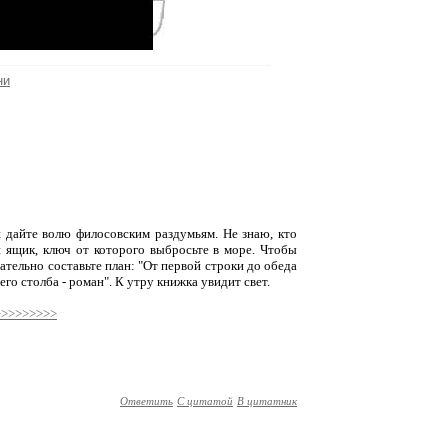
ни
 дайте волю филосовским раздумьям. Не знаю, кто
й ящик, ключ от которого выбросьте в море. Чтобы
зательно составьте план: "От первой строки до обеда
него столба - роман". К утру книжка увидит свет.
 >>>>>>>>>
Ответить
С цитатой
В цитатник