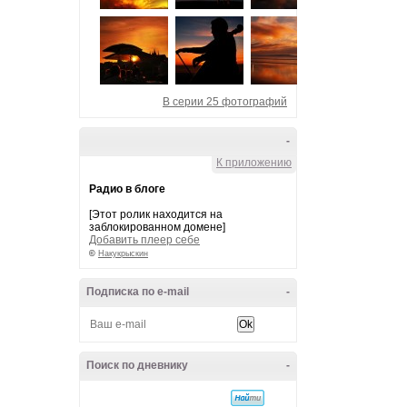
В серии 25 фотографий
-
К приложению
Радио в блоге
[Этот ролик находится на
заблокированном домене]
Добавить плеер себе
©
Накукрыскин
Подписка по e-mail
-
Поиск по дневнику
-