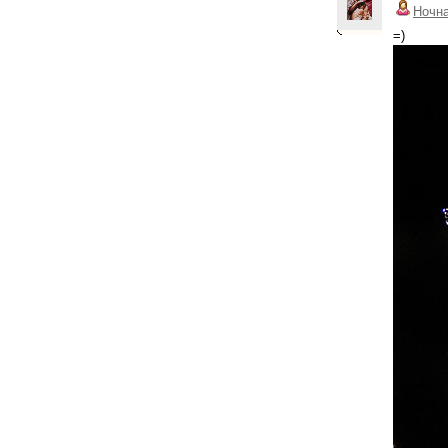
Ночн
=)