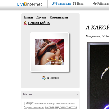
Регистрация
Вход
Рейтинги
Записи
Друзья
Комментарии
Ночная ТАЙНА
А КАКОЙ 
Воскресенье, 04 Ян
В друзья
Метки
-
j:морс
mahmood al khaja
willem haenraets
ангел
андрей союстов
Зодиак
акварель