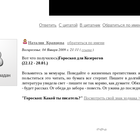
Ответить
С цитатой
В цитатник
Обратиться по име
Наталия_Кравцова
обратиться по имени
Воскресенье, 04 Января 2009 г. 21:11 (
ссылка
)
Вот что получилось)
Гороскоп для Козерогов
(22.12 - 20.01.)
Возьмитесь за мемуары. Поведайте о жизненных препятствиях и
польститься это читать, но бумага все стерпит. Пишите в долги
литература увидела свет - пишите не так коряво, как думаете. Обя
- будет рассказ. От обеда до забора - повесть. От ужина до послед
"Гороскоп: Какой ты писатель?"
Посмотреть свой знак зодиака