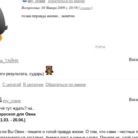
my_crane
обратиться по имени
Воскресенье, 04 Января 2009 г. 20:58 (
ссылка
)
голая пправда жизни... занятно
Воск
ая_ТАЙНА
го результата, сударь)
ь
С цитатой
В цитатник
Обратиться по имени
Воск
my_crane
 чё тут ждать? на..
ороскоп для Овна
21.03. - 20.04.)
сли Вы Овен - пишите о голой правде жизни. О том, что сами - честных 
ризадуматься заставил, бумаги лист и умные cлова. Пишите их, чтоб сн