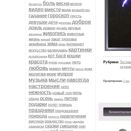
боль
весна
вечное
беларусь
видео
вместе
вода
волшебство
гороскоп
гадание
грусть
доброе
девушки
дети
дипломы
дождь
друзья
дракон
дружба
живопись
животные
женщина
жизнь
закат
здоровье
жираф
зима
земфира
интернет
игры
картинки
календарь
искусство
кошки
кот басё
колыбельная
красота
лето
Рубрики:
Тести
куклы
курсовые
гадани
любовь
мечты
макро
мова
минск
молитва
море
мудрое
музыка
мысли
навсегда
Процитировано
2 раз
настроение
небо
нежность
ночь
новый год
осень
питер
обида
память
подарки
полёт
помощь
праздники
предсказания
Комментироват
природа
развлечения
радость
рисунок
рождество
розы
свадьба
сказки
смешное
снег
сваровски