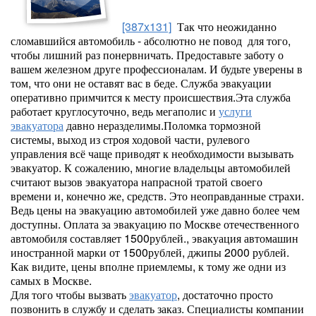
[387x131]
Так что неожиданно
сломавшийся автомобиль - абсолютно не повод для того,
чтобы лишний раз понервничать. Предоставьте заботу о
вашем железном друге профессионалам. И будьте уверены в
том, что они не оставят вас в беде. Служба эвакуации
оперативно примчится к месту происшествия.Эта служба
работает круглосуточно, ведь мегаполис и
услуги
эвакуатора
давно неразделимы.Поломка тормозной
системы, выход из строя ходовой части, рулевого
управления всё чаще приводят к необходимости вызывать
эвакуатор. К сожалению, многие владельцы автомобилей
считают вызов эвакуатора напрасной тратой своего
времени и, конечно же, средств. Это неоправданные страхи.
Ведь цены на эвакуацию автомобилей уже давно более чем
доступны. Оплата за эвакуацию по Москве отечественного
автомобиля составляет 1500рублей., эвакуация автомашин
иностранной марки от 1500рублей, джипы 2000 рублей.
Как видите, цены вполне приемлемы, к тому же одни из
самых в Москве.
Для того чтобы вызвать
эвакуатор
, достаточно просто
позвонить в службу и сделать заказ. Специалисты компании