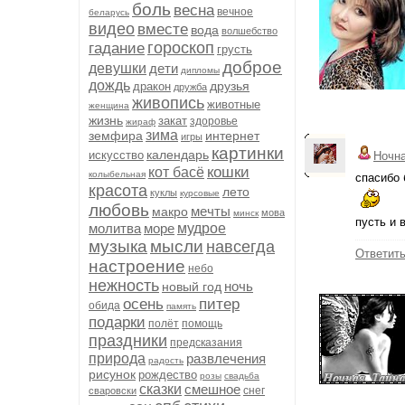
боль
весна
вечное
беларусь
видео
вместе
вода
волшебство
гороскоп
гадание
грусть
доброе
девушки
дети
дипломы
дождь
друзья
дракон
дружба
живопись
животные
женщина
жизнь
закат
здоровье
жираф
зима
земфира
интернет
игры
картинки
календарь
искусство
Ночн
кошки
кот басё
колыбельная
спасибо 
красота
лето
куклы
курсовые
любовь
мечты
макро
мова
минск
пусть и 
молитва
море
мудрое
музыка
мысли
навсегда
Ответит
настроение
небо
нежность
ночь
новый год
осень
питер
обида
память
подарки
полёт
помощь
праздники
предсказания
природа
развлечения
радость
рисунок
рождество
розы
свадьба
сказки
смешное
снег
сваровски