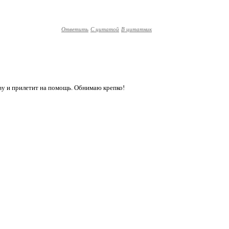
Ответить
С цитатой
В цитатник
ву и прилетит на помощь. Обнимаю крепко!