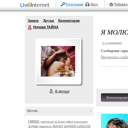
Регистрация
Вход
Рейтинги
Записи
Друзья
Комментарии
Ночная ТАЙНА
Я МОЛЮС
+ в цитатник
Cообщение скры
Прочитать сооб
В друзья
Комментироват
Метки
-
j:морс
mahmood al khaja
willem haenraets
ангел
андрей союстов
Зодиак
акварель