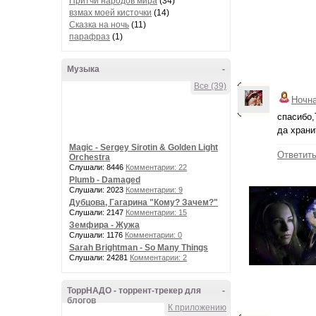
Притчи народов мира
(34)
взмах моей кисточки
(14)
Сказка на ночь
(11)
парафраз
(1)
Музыка
-
Все (39)
Ночн
спасибо,
да храни
Magic - Sergey Sirotin & Golden Light
Ответит
Orchestra
Слушали: 8446
Комментарии: 22
Plumb - Damaged
Слушали: 2023
Комментарии: 9
Дубцова, Гагарина "Кому? Зачем?"
Слушали: 2147
Комментарии: 15
Земфира - Жужа
Слушали: 1176
Комментарии: 0
Sarah Brightman - So Many Things
Слушали: 24281
Комментарии: 2
ТоррНАДО - торрент-трекер для
-
блогов
К приложению