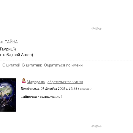
ая_ТАЙНА
Тамриш))
т тебя,твой Ангел)
ь
С цитатой
В цитатник
Обратиться по имени
Морврана
обратиться по имени
Понедельник, 01 Декабря 2008 г. 19:38 (
ссылка
)
Тайночка - великолепно!