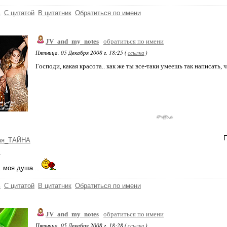
ь
С цитатой
В цитатник
Обратиться по имени
JV_and_my_notes
обратиться по имени
Пятница, 05 Декабря 2008 г. 18:25 (
ссылка
)
Господи, какая красота.. как же ты все-таки умеешь так написать,
П
ая_ТАЙНА
.
.. моя душа...
ь
С цитатой
В цитатник
Обратиться по имени
JV_and_my_notes
обратиться по имени
Пятница, 05 Декабря 2008 г. 18:28 (
ссылка
)