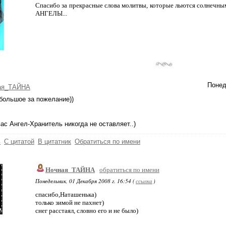
Спасибо за прекрасные слова молитвы, которые льются солнечным
АНГЕЛЫ...
Понед
ая_ТАЙНА
большое за пожелание))
вас Ангел-Хранитель никогда не оставляет..)
ь
С цитатой
В цитатник
Обратиться по имени
Ночная_ТАЙНА
обратиться по имени
Понедельник, 01 Декабря 2008 г. 16:54 (
ссылка
)
спасибо,Наташенька)
только зимой не пахнет)
снег расстаял, словно его и не было)