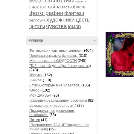
спб
стихи
сон
солнце
страсть
тайна
счастье
флеш
тесты
фотографии
фэнтези
художники
цветы
хеллоуин
чувства
юмор
цитаты
Рубрики
-
Фотографии,картинки,галереи..
(404)
Плейкасты,музыка,флешки..
(310)
Жизненные преМУДРОСТИ
(245)
"Тайны моей души"(моё творчество)
(243)
Тестики
(152)
Личное
(119)
Стихи,которые мне нравятся)
(105)
Юмор)
(102)
Мои ДРУЗЬЯ
(96)
гадания-предсказания-гороскопы
(92)
рекламные интересности ;)
(89)
Праздники, поздравления,
пожелания
(68)
Питер
(41)
"Посвящения ТАЙНЕ"(подаренное
лично мне)
(39)