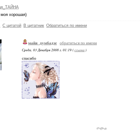
ая_ТАЙНА
 моя хорошая)
ь
С цитатой
В цитатник
Обратиться по имени
майя_думбадзе
обратиться по имени
Среда, 03 Декабря 2008 г. 01:19 (
ссылка
)
спасибо