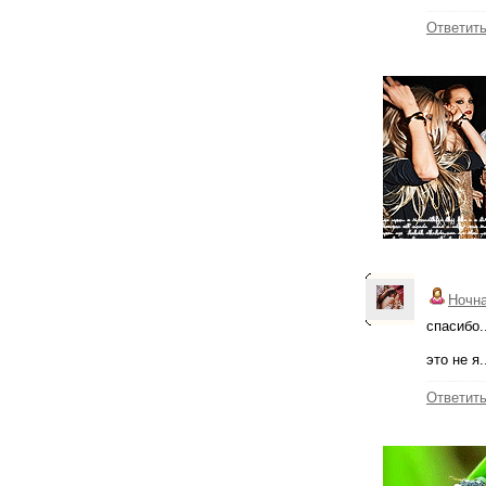
Ответит
Ночн
спасибо.
это не я
Ответит