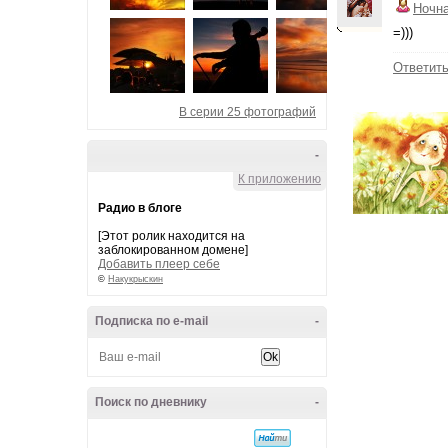
Ночн
=)))
Ответит
В серии 25 фотографий
-
К приложению
Радио в блоге
[Этот ролик находится на
заблокированном домене]
Добавить плеер себе
©
Накукрыскин
Подписка по e-mail
-
Поиск по дневнику
-