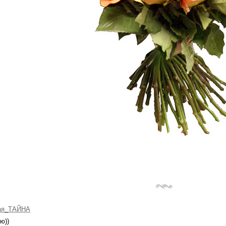
ая_ТАЙНА
ю))