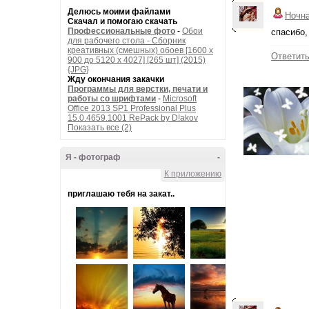
Делюсь моими файлами
Ночн
Скачал и помогаю скачать
Профессиональные фото
-
Обои
спасибо,
для рабочего стола - Сборник
креативных (смешных) обоев [1600 x
Ответит
900 до 5120 x 4027] [265 шт] (2015)
{JPG}
Жду окончания закачки
Программы для верстки, печати и
работы со шрифтами
-
Microsoft
Office 2013 SP1 Professional Plus
15.0.4659.1001 RePack by D!akov
Показать все (2)
Я - фотограф
-
К приложению
приглашаю тебя на закат..