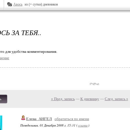
Авось
из (+ сутки) дневников
Ь ЗА ТЕБЯ..
то для удобства комментирования.
щение
« Пред. запись
—
К дневнику
—
След. запись »
ь
Елена_АНГЕЛ
обратиться по имени
Понедельник, 01 Декабря 2008 г. 15:31 (
ссылка
)