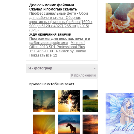
Делюсь моими файлами
Скачал и помогаю скачать
Профессиональные фото
-
Обои
для рабочего стола - Сборник
креативных (смешных) обоев [1600 x
900 до 5120 x 4027] [265 шт] (2015)
{JPG}
Жду окончания закачки
Программы для верстки, печати и
работы со шрифтами
-
Microsoft
Office 2013 SP1 Professional Plus
15.0.4659.1001 RePack by D!akov
Показать все (2)
Я - фотограф
-
К приложению
приглашаю тебя на закат..