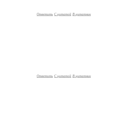
Ответить
С цитатой
В цитатник
Ответить
С цитатой
В цитатник