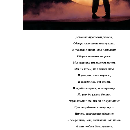
Девчонки взрослеют раньше,
Обстригают потихоньку косы.
И уходят с теми, кто постарше,
Оборвав наивные вопросы.
Мы калитки им малюем мелом,
Мы их ждём, не подавая вида.
И ревнуем, зло и неумело,
И кусаем губы от обиды.
И скребёшь пушок, а не щетину,
На усах до ужаса безусых.
Чёрт возьми! Ну, мы ли не мужчины?
Просто у девчонок нету вкуса!
Ничего, запросятся обратно:
-Смилуйтесь, мол, мальчики, над нами!
А они уходят безвозвратно,