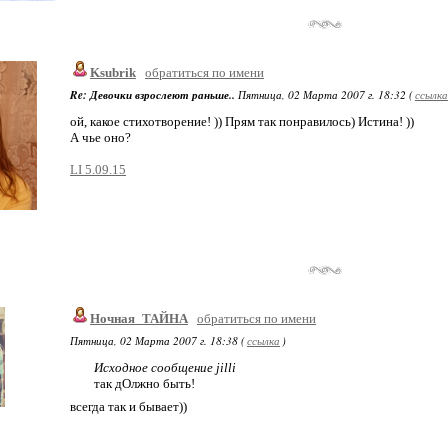
Ksubrik
обратиться по имени
Re: Девочки взрослеют раньше..
Пятница, 02 Марта 2007 г. 18:32 (
ссылка
ой, какое стихотворение! )) Прям так понравилось) Истина! ))
А чье оно?
LI 5.09.15
Ночная_ТАЙНА
обратиться по имени
Пятница, 02 Марта 2007 г. 18:38 (
ссылка
)
Исходное сообщение jilli
так дОлжно быть!
всегда так и бывает))