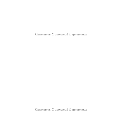
Ответить
С цитатой
В цитатник
Ответить
С цитатой
В цитатник