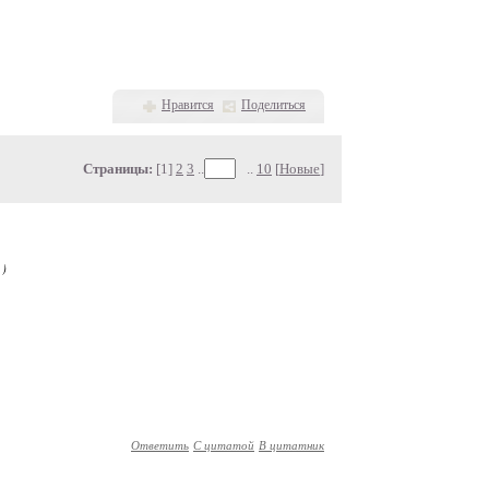
Нравится
Поделиться
Страницы:
[1]
2
3
..
..
10
[
Новые
]
)
Ответить
С цитатой
В цитатник