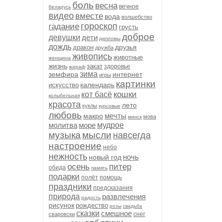
боль
весна
вечное
беларусь
видео
вместе
вода
волшебство
гороскоп
гадание
грусть
доброе
девушки
дети
дипломы
дождь
друзья
дракон
дружба
живопись
животные
женщина
жизнь
закат
здоровье
жираф
зима
земфира
интернет
игры
картинки
календарь
искусство
кошки
кот басё
колыбельная
красота
лето
куклы
курсовые
любовь
мечты
макро
мова
минск
молитва
море
мудрое
музыка
мысли
навсегда
настроение
небо
нежность
ночь
новый год
осень
питер
обида
память
подарки
полёт
помощь
праздники
предсказания
природа
развлечения
радость
рисунок
рождество
розы
свадьба
сказки
смешное
снег
сваровски