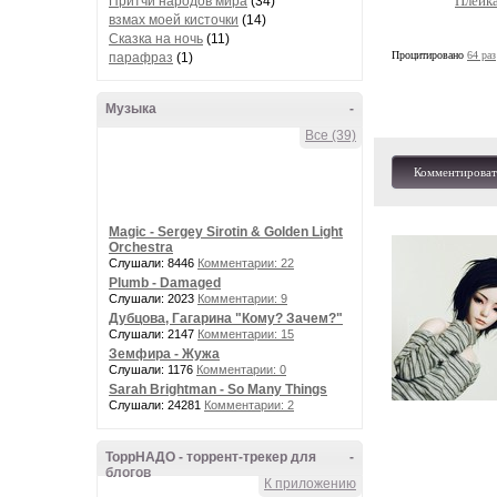
Плейка
Притчи народов мира
(34)
взмах моей кисточки
(14)
Сказка на ночь
(11)
Процитировано
64 раз
парафраз
(1)
Музыка
-
Все (39)
Комментироват
Magic - Sergey Sirotin & Golden Light
Orchestra
Слушали: 8446
Комментарии: 22
Plumb - Damaged
Слушали: 2023
Комментарии: 9
Дубцова, Гагарина "Кому? Зачем?"
Слушали: 2147
Комментарии: 15
Земфира - Жужа
Слушали: 1176
Комментарии: 0
Sarah Brightman - So Many Things
Слушали: 24281
Комментарии: 2
ТоррНАДО - торрент-трекер для
-
блогов
К приложению