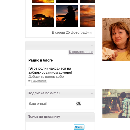
В серии 25 фотографий
-
К приложению
Радио в блоге
[Этот ролик находится на
заблокированном домене]
Добавить плеер себе
©
Накукрыскин
Подписка по e-mail
-
Поиск по дневнику
-