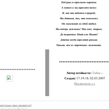
Под руку со взрослыми парнями.
А потом и мы взрослеем тоже.
И, как это водится в природе,
Мы девчонок, тех, что помоложе,
От мальчишек за собой уводим.
Мы теперь мужчины! Что нам, старым,
До вихрастых Лёшек или Мишек?
Девочки всегда взрослеют раньше,
Раньше, чем их сверстники- мальчишки.
*****************************
Автор плэйкаста:
Тайна »
Создан:
17:19:18, 02.03.2007
Посмотреть >>
которые мне нравятся)