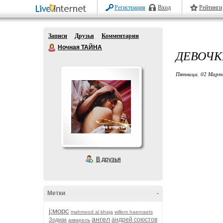
Регистрация
Вход
Рейтинги
Записи
Друзья
Комментарии
Ночная ТАЙНА
ДЕВОЧК
Пятница, 02 Марта
В друзья
Метки
-
j:морс
mahmood al khaja
willem haenraets
ангел
андрей союстов
Зодиак
акварель