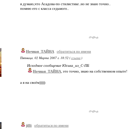
я думаю,что Асадова-по стилистике..но не знаю точно..
помню его с класса седьмого..
Ночная_ТАЙНА
обратиться по имени
Пятница, 02 Марта 2007 г. 18:52 (
ссылка
)
Исходное сообщение Юська_из_С-ПБ
Ночная_ТАЙНА
, это точно, знаю на собственном опыте!
а я на своём)))))
jilli
обратиться по имени