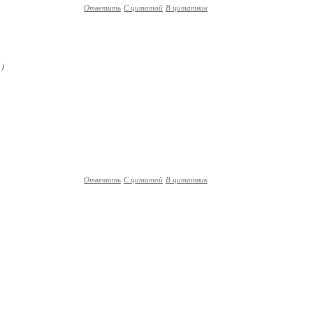
Ответить
С цитатой
В цитатник
)
Ответить
С цитатой
В цитатник