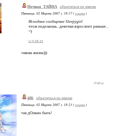
Ночная_ТАЙНА
обратиться по имени
Пятница, 02 Марта 2007 г. 18:17 (
ссылка
)
Исходное сообщение Sleepygirl
чтож поделаешь...девочки взрослеют раньше...
=)
LI 5.09.15
такова жизнь)))
jilli
обратиться по имени
Пятница, 02 Марта 2007 г. 18:23 (
ссылка
)
так дОлжно быть!