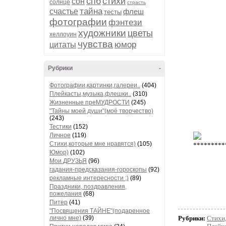
спб
стихи
сон
солнце
страсть
тайна
счастье
флеш
тесты
фотографии
фэнтези
художники
цветы
хеллоуин
чувства
юмор
цитаты
Рубрики
-
Фотографии,картинки,галереи..
(404)
Плейкасты,музыка,флешки..
(310)
Жизненные преМУДРОСТИ
(245)
"Тайны моей души"(моё творчество)
(243)
Тестики
(152)
Личное
(119)
Стихи,которые мне нравятся)
(105)
Юмор)
(102)
Мои ДРУЗЬЯ
(96)
гадания-предсказания-гороскопы
(92)
рекламные интересности ;)
(89)
Праздники, поздравления,
пожелания
(68)
Питер
(41)
"Посвящения ТАЙНЕ"(подаренное
лично мне)
(39)
Рубрики:
Стихи,