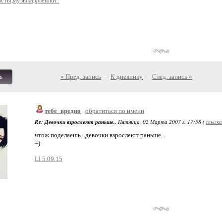
сты,музыка,флешки..
« Пред. запись
—
К дневнику
—
След. запись »
ь
тебе_вредно
обратиться по имени
Re: Девочки взрослеют раньше..
Пятница, 02 Марта 2007 г. 17:58 (
ссылка
чтож поделаешь...девочки взрослеют раньше...
=)
LI 5.09.15