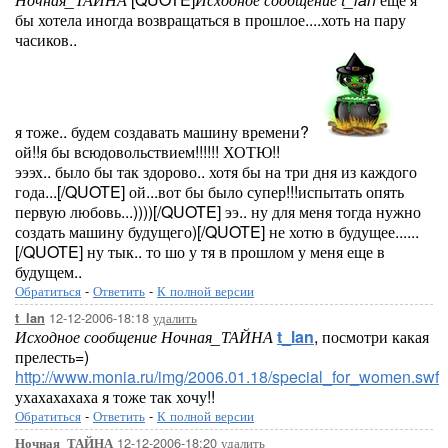
бы хотела иногда возвращаться в прошлое....хоть на пару
часиков..
я тоже.. будем создавать машину времени?
ой!!я бы всюдовольствием!!!!!! ХОТЮ!!
эээх.. было бы так здорово.. хотя бы на три дня из каждого
года...[/QUOTE] ой...вот бы было супер!!!испытать опять
первую любовь...))))[/QUOTE] ээ.. ну для меня тогда нужно
создать машину будущего)[/QUOTE] не хотю в будущее......
[/QUOTE] ну тык.. то шо у тя в прошлом у меня еще в
будущем..
Обратиться
-
Ответить
-
К полной версии
12-12-2006-18:18
удалить
t_lan
Исходное сообщение Ночная_ТАЙНА
t_lan
, посмотри какая
прелесть=)
http://www.monia.ru/img/2006.01.18/special_for_women.swf
ухахахахаха я тоже так хочу!!
Обратиться
-
Ответить
-
К полной версии
12-12-2006-18:20
удалить
Ночная_ТАЙНА