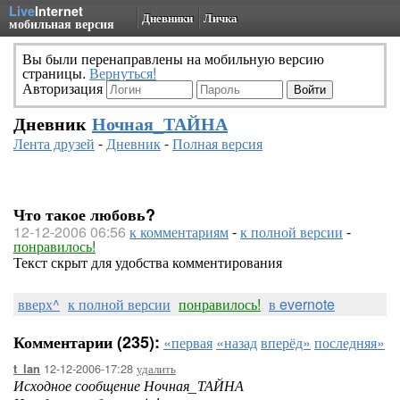
Live
Internet
Дневники
Личка
мобильная версия
Вы были перенаправлены на мобильную версию
страницы.
Вернуться!
Авторизация
Дневник
Ночная_ТАЙНА
Лента друзей
-
Дневник
-
Полная версия
Что такое любовь?
12-12-2006 06:56
к комментариям
-
к полной версии
-
понравилось!
Текст скрыт для удобства комментирования
вверх^
к полной версии
понравилось!
в evernote
Комментарии (235):
«первая
«назад
вперёд»
последняя»
12-12-2006-17:28
удалить
t_lan
Исходное сообщение Ночная_ТАЙНА