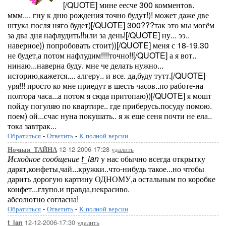
[/QUOTE] мине еесче 300 комментов.
ммм.... гну к дню рождения точно будут!)! может даже две
штука посля няго будет)[/QUOTE] 300???так это мы могём
за два дня нафлудить!!или за день![/QUOTE] ну... ээ..
наверное)) попробовать стоит))[/QUOTE] меня с 18-19.30
не будет,а потом нафлудим!!!!точно!![/QUOTE] а я вот..
нинаю...наверна буду. мне че делать нужно...
историю,кажется.... алгеру.. и все. да,буду тутт.[/QUOTE]
уря!!! просто ко мне приедут в шесть часов..по работе-на
полтора часа...а потом я сюда притопаю))[/QUOTE] я мошт
пойду погуляю по квартире.. где приберусь.посуду помою.
поем) ой...счас нуна покушать.. я ж еще сеня почти не ела..
тока завтрак...
Обратиться
-
Ответить
-
К полной версии
12-12-2006-17:28
удалить
Ночная_ТАЙНА
Исходное сообщение t_lan
у нас обычно всегда открытку
дарят,конфеты,чай...кружки..что-нибудь такое...но чтобы
дарить дорогую картину ОДНОМУ,а остальным по коробке
конфет...глупо.и правда,некрасиво.
абсолютно согласна!
Обратиться
-
Ответить
-
К полной версии
12-12-2006-17:30
удалить
t_lan