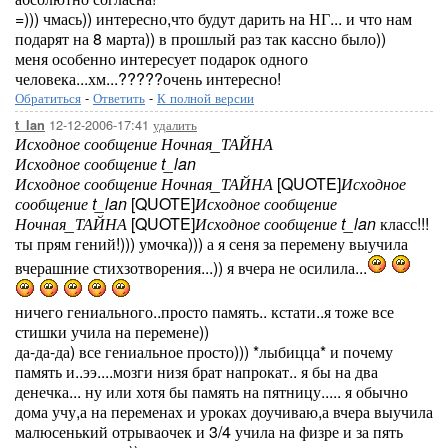
=))) чмась)) интересно,что будут дарить на НГ... и что нам
подарят на 8 марта)) в прошлый раз так кассно было))
меня особенно интересует подарок одного
человека...хм...?????очень интересно!
Обратиться
-
Ответить
-
К полной версии
12-12-2006-17:41
удалить
t_lan
Исходное сообщение Ночная_ТАЙНА
Исходное сообщение t_lan
Исходное сообщение Ночная_ТАЙНА
[QUOTE]
Исходное
сообщение t_lan
[QUOTE]
Исходное сообщение
Ночная_ТАЙНА
[QUOTE]
Исходное сообщение t_lan
класс!!!
ты прям гений!))) умочка))) а я сеня за перемену выучила
вчерашние стихзотворения...)) я вчера не осилила...
ничего гениального..просто память.. кстати..я тоже все
стишки учила на перемене))
да-да-да) все гениальное просто))) *лыбицца* и почему
память и..ээ....мозги низя брат напрокат.. я бы на два
денечка... ну или хотя бы память на пятницу..... я обычно
дома учу,а на переменах и уроках доучиваю,а вчера выучила
малюсенький отрываочек и 3/4 учила на физре и за пять