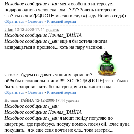
Исходное сообщение t_lan
меня особенно интересует
подарок одного человека...хм...?????очень интересно!
эээ? ты о чем?[/QUOTE]мысли в слух=) жду Нового года))
Обратиться
-
Ответить
-
К полной версии
12-12-2006-17:44
удалить
t_lan
Исходное сообщение Ночная_ТАЙНА
Исходное сообщение t_lan
ещё я бы хотела иногда
возвращаться в прошлое....хоть на пару часиков..
я тоже.. будем создавать машину времени?
ой!!я бы всюдовольствием!!!!!! ХОТЮ!![/QUOTE] эээх.. было
бы так здорово.. хотя бы на три дня из каждого года...
Обратиться
-
Ответить
-
К полной версии
12-12-2006-17:44
удалить
Ночная_ТАЙНА
Исходное сообщение t_lan
Исходное сообщение Ночная_ТАЙНА
Исходное сообщение t_lan
я мошт пойду погуляю по
квартире.. где приберусь.посуду помою. поем) ой...счас нуна
покушать.. я ж еще сеня почти не ела.. тока завтрак...