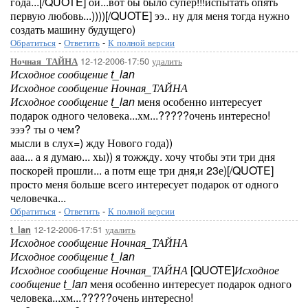
года...[/QUOTE] ой...вот бы было супер!!!испытать опять
первую любовь...))))[/QUOTE] ээ.. ну для меня тогда нужно
создать машину будущего)
Обратиться
-
Ответить
-
К полной версии
12-12-2006-17:50
удалить
Ночная_ТАЙНА
Исходное сообщение t_lan
Исходное сообщение Ночная_ТАЙНА
Исходное сообщение t_lan
меня особенно интересует
подарок одного человека...хм...?????очень интересно!
эээ? ты о чем?
мысли в слух=) жду Нового года))
ааа... а я думаю... хы)) я тожжду. хочу чтобы эти три дня
поскорей прошли... а потм еще три дня,и 23е)[/QUOTE]
просто меня больше всего интересует подарок от одного
человечка...
Обратиться
-
Ответить
-
К полной версии
12-12-2006-17:51
удалить
t_lan
Исходное сообщение Ночная_ТАЙНА
Исходное сообщение t_lan
Исходное сообщение Ночная_ТАЙНА
[QUOTE]
Исходное
сообщение t_lan
меня особенно интересует подарок одного
человека...хм...?????очень интересно!