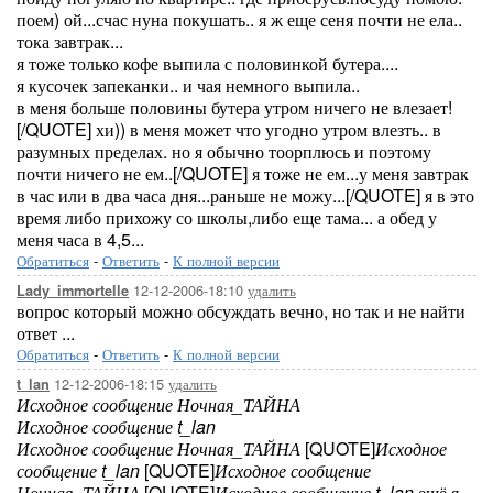
поем) ой...счас нуна покушать.. я ж еще сеня почти не ела..
тока завтрак...
я тоже только кофе выпила с половинкой бутера....
я кусочек запеканки.. и чая немного выпила..
в меня больше половины бутера утром ничего не влезает!
[/QUOTE] хи)) в меня может что угодно утром влезть.. в
разумных пределах. но я обычно тоорплюсь и поэтому
почти ничего не ем..[/QUOTE] я тоже не ем...у меня завтрак
в час или в два часа дня...раньше не можу...[/QUOTE] я в это
время либо прихожу со школы,либо еще тама... а обед у
меня часа в 4,5...
Обратиться
-
Ответить
-
К полной версии
12-12-2006-18:10
удалить
Lady_immortelle
вопрос который можно обсуждать вечно, но так и не найти
ответ ...
Обратиться
-
Ответить
-
К полной версии
12-12-2006-18:15
удалить
t_lan
Исходное сообщение Ночная_ТАЙНА
Исходное сообщение t_lan
Исходное сообщение Ночная_ТАЙНА
[QUOTE]
Исходное
сообщение t_lan
[QUOTE]
Исходное сообщение
Ночная_ТАЙНА
[QUOTE]
Исходное сообщение t_lan
ещё я