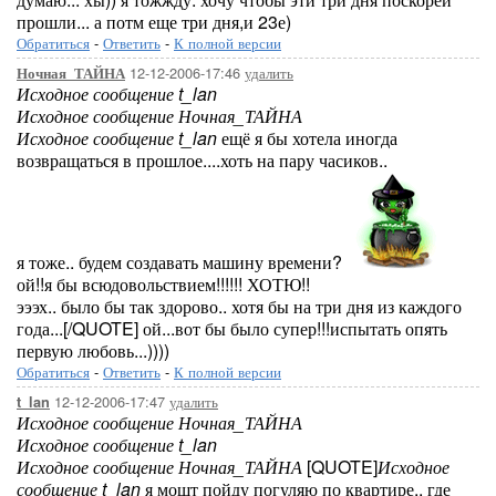
прошли... а потм еще три дня,и 23е)
Обратиться
-
Ответить
-
К полной версии
12-12-2006-17:46
удалить
Ночная_ТАЙНА
Исходное сообщение t_lan
Исходное сообщение Ночная_ТАЙНА
Исходное сообщение t_lan
ещё я бы хотела иногда
возвращаться в прошлое....хоть на пару часиков..
я тоже.. будем создавать машину времени?
ой!!я бы всюдовольствием!!!!!! ХОТЮ!!
эээх.. было бы так здорово.. хотя бы на три дня из каждого
года...[/QUOTE] ой...вот бы было супер!!!испытать опять
первую любовь...))))
Обратиться
-
Ответить
-
К полной версии
12-12-2006-17:47
удалить
t_lan
Исходное сообщение Ночная_ТАЙНА
Исходное сообщение t_lan
Исходное сообщение Ночная_ТАЙНА
[QUOTE]
Исходное
сообщение t_lan
я мошт пойду погуляю по квартире.. где