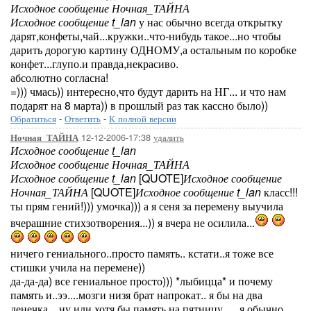
Исходное сообщение Ночная_ТАЙНА
Исходное сообщение t_lan
у нас обычно всегда открытку
дарят,конфеты,чай...кружки..что-нибудь такое...но чтобы
дарить дорогую картину ОДНОМУ,а остальным по коробке
конфет...глупо.и правда,некрасиво.
абсолютно согласна!
=))) чмась)) интересно,что будут дарить на НГ... и что нам
подарят на 8 марта)) в прошлый раз так кассно было))
Обратиться
-
Ответить
-
К полной версии
12-12-2006-17:38
удалить
Ночная_ТАЙНА
Исходное сообщение t_lan
Исходное сообщение Ночная_ТАЙНА
Исходное сообщение t_lan
[QUOTE]
Исходное сообщение
Ночная_ТАЙНА
[QUOTE]
Исходное сообщение t_lan
класс!!!
ты прям гений!))) умочка))) а я сеня за перемену выучила
вчерашние стихзотворения...)) я вчера не осилила...
ничего гениального..просто память.. кстати..я тоже все
стишки учила на перемене))
да-да-да) все гениальное просто))) *лыбицца* и почему
память и..ээ....мозги низя брат напрокат.. я бы на два
денечка... ну или хотя бы память на пятницу..... я обычно