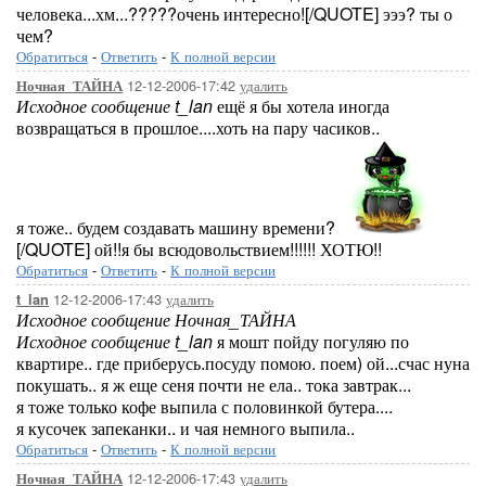
человека...хм...?????очень интересно![/QUOTE] эээ? ты о
чем?
Обратиться
-
Ответить
-
К полной версии
12-12-2006-17:42
удалить
Ночная_ТАЙНА
Исходное сообщение t_lan
ещё я бы хотела иногда
возвращаться в прошлое....хоть на пару часиков..
я тоже.. будем создавать машину времени?
[/QUOTE] ой!!я бы всюдовольствием!!!!!! ХОТЮ!!
Обратиться
-
Ответить
-
К полной версии
12-12-2006-17:43
удалить
t_lan
Исходное сообщение Ночная_ТАЙНА
Исходное сообщение t_lan
я мошт пойду погуляю по
квартире.. где приберусь.посуду помою. поем) ой...счас нуна
покушать.. я ж еще сеня почти не ела.. тока завтрак...
я тоже только кофе выпила с половинкой бутера....
я кусочек запеканки.. и чая немного выпила..
Обратиться
-
Ответить
-
К полной версии
12-12-2006-17:43
удалить
Ночная_ТАЙНА