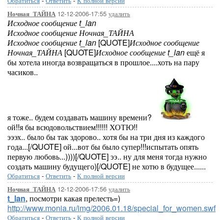
Обратиться
-
Ответить
-
К полной версии
12-12-2006-17:55
удалить
Ночная_ТАЙНА
Исходное сообщение t_lan
Исходное сообщение Ночная_ТАЙНА
Исходное сообщение t_lan
[QUOTE]
Исходное сообщение
Ночная_ТАЙНА
[QUOTE]
Исходное сообщение t_lan
ещё я
бы хотела иногда возвращаться в прошлое....хоть на пару
часиков..
я тоже.. будем создавать машину времени?
ой!!я бы всюдовольствием!!!!!! ХОТЮ!!
эээх.. было бы так здорово.. хотя бы на три дня из каждого
года...[/QUOTE] ой...вот бы было супер!!!испытать опять
первую любовь...))))[/QUOTE] ээ.. ну для меня тогда нужно
создать машину будущего)[/QUOTE] не хотю в будущее......
Обратиться
-
Ответить
-
К полной версии
12-12-2006-17:56
удалить
Ночная_ТАЙНА
t_lan
, посмотри какая прелесть=)
http://www.monia.ru/img/2006.01.18/special_for_women.swf
Обратиться
-
Ответить
-
К полной версии