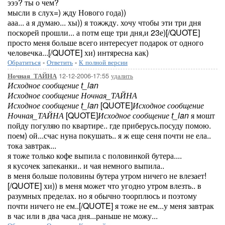
эээ? ты о чем?
мысли в слух=) жду Нового года))
ааа... а я думаю... хы)) я тожжду. хочу чтобы эти три дня
поскорей прошли... а потм еще три дня,и 23е)[/QUOTE]
просто меня больше всего интересует подарок от одного
человечка...[/QUOTE] хи) интяресна как)
Обратиться
-
Ответить
-
К полной версии
12-12-2006-17:55
удалить
Ночная_ТАЙНА
Исходное сообщение t_lan
Исходное сообщение Ночная_ТАЙНА
Исходное сообщение t_lan
[QUOTE]
Исходное сообщение
Ночная_ТАЙНА
[QUOTE]
Исходное сообщение t_lan
я мошт
пойду погуляю по квартире.. где приберусь.посуду помою.
поем) ой...счас нуна покушать.. я ж еще сеня почти не ела..
тока завтрак...
я тоже только кофе выпила с половинкой бутера....
я кусочек запеканки.. и чая немного выпила..
в меня больше половины бутера утром ничего не влезает!
[/QUOTE] хи)) в меня может что угодно утром влезть.. в
разумных пределах. но я обычно тоорплюсь и поэтому
почти ничего не ем..[/QUOTE] я тоже не ем...у меня завтрак
в час или в два часа дня...раньше не можу...