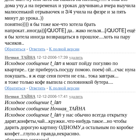
дома учу,а на переменах и уроках доучиваю,а вчера выучила
малюсенький отрываочек и 3/4 учила на физре и за пять
минут до урока..))
понятно)))) я бы тоже кое-что хотела брать
напрокат..иногда))[/QUOTE] да.. жако нельзя...[/QUOTE] ещё
я бы хотела иногда возвращаться в прошлое....хоть на пару
часиков..
Обратиться
-
Ответить
-
К полной версии
12-12-2006-17:39
удалить
Ночная_ТАЙНА
Исходное сообщение t_lan
я мошт пойду погуляю по
квартире.. где приберусь.посуду помою. поем) ой...счас нуна
покушать.. я ж еще сеня почти не ела.. тока завтрак...
я тоже только кофе выпила с половинкой бутера....
Обратиться
-
Ответить
-
К полной версии
12-12-2006-17:41
удалить
Ночная_ТАЙНА
Исходное сообщение t_lan
Исходное сообщение Ночная_ТАЙНА
Исходное сообщение t_lan
у нас обычно всегда открытку
дарят,конфеты,чай...кружки..что-нибудь такое...но чтобы
дарить дорогую картину ОДНОМУ,а остальным по коробке
конфет...глупо.и правда,некрасиво.
абсолютно согласна!