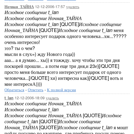
12-12-2006-17:57
удалить
Ночная_ТАЙНА
Исходное сообщение t_lan
Исходное сообщение Ночная_ТАЙНА
Исходное сообщение t_lan
[QUOTE]
Исходное сообщение
Ночная_ТАЙНА
[QUOTE]
Исходное сообщение t_lan
меня
особенно интересует подарок одного человека...хм...?????
очень интересно!
эээ? ты о чем?
мысли в слух=) жду Нового года))
ааа... а я думаю... хы)) я тожжду. хочу чтобы эти три дня
поскорей прошли... а потм еще три дня,и 23е)[/QUOTE]
просто меня больше всего интересует подарок от одного
человечка...[/QUOTE] хи) интяресна как)[/QUOTE] воть и
мне интереснА))))
Обратиться
-
Ответить
-
К полной версии
12-12-2006-18:09
удалить
t_lan
Исходное сообщение Ночная_ТАЙНА
Исходное сообщение t_lan
Исходное сообщение Ночная_ТАЙНА
[QUOTE]
Исходное
сообщение t_lan
[QUOTE]
Исходное сообщение
Ночная_ТАЙНА
[QUOTE]
Исходное сообщение t_lan
я мошт
пойду погуляю по квартире.. где приберусь.посуду помою.