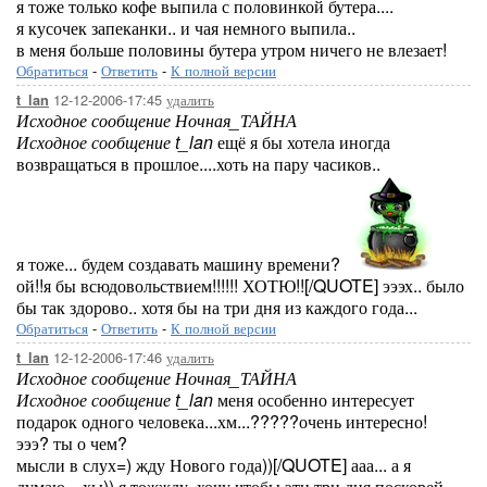
я тоже только кофе выпила с половинкой бутера....
я кусочек запеканки.. и чая немного выпила..
в меня больше половины бутера утром ничего не влезает!
Обратиться
-
Ответить
-
К полной версии
12-12-2006-17:45
удалить
t_lan
Исходное сообщение Ночная_ТАЙНА
Исходное сообщение t_lan
ещё я бы хотела иногда
возвращаться в прошлое....хоть на пару часиков..
я тоже... будем создавать машину времени?
ой!!я бы всюдовольствием!!!!!! ХОТЮ!![/QUOTE] эээх.. было
бы так здорово.. хотя бы на три дня из каждого года...
Обратиться
-
Ответить
-
К полной версии
12-12-2006-17:46
удалить
t_lan
Исходное сообщение Ночная_ТАЙНА
Исходное сообщение t_lan
меня особенно интересует
подарок одного человека...хм...?????очень интересно!
эээ? ты о чем?
мысли в слух=) жду Нового года))[/QUOTE] ааа... а я
думаю... хы)) я тожжду. хочу чтобы эти три дня поскорей