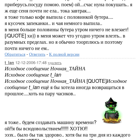
приберусь.посуду помою. поем) ой...счас нуна покушать.. я
ж еще сеня почти не ела.. тока завтрак...
я тоже только кофе выпила с половинкой бутера....
я кусочек запеканки.. и чая немного выпила..
в меня больше половины бутера утром ничего не влезает!
[/QUOTE] хи)) в меня может что угодно утром влезть.. в
разумных пределах. но я обычно тоорплюсь и поэтому
почти ничего не ем..
Обратиться
-
Ответить
-
К полной версии
12-12-2006-17:48
удалить
t_lan
Исходное сообщение Ночная_ТАЙНА
Исходное сообщение t_lan
Исходное сообщение Ночная_ТАЙНА
[QUOTE]
Исходное
сообщение t_lan
ещё я бы хотела иногда возвращаться в
прошлое....хоть на пару часиков..
я тоже.. будем создавать машину времени?
ой!!я бы всюдовольствием!!!!!! ХОТЮ!!
эээх.. было бы так здорово.. хотя бы на три дня из каждого