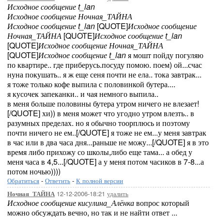
Исходное сообщение t_lan
Исходное сообщение Ночная_ТАЙНА
Исходное сообщение t_lan
[QUOTE]
Исходное сообщение
Ночная_ТАЙНА
[QUOTE]
Исходное сообщение t_lan
[QUOTE]
Исходное сообщение Ночная_ТАЙНА
[QUOTE]
Исходное сообщение t_lan
я мошт пойду погуляю
по квартире.. где приберусь.посуду помою. поем) ой...счас
нуна покушать.. я ж еще сеня почти не ела.. тока завтрак...
я тоже только кофе выпила с половинкой бутера....
я кусочек запеканки.. и чая немного выпила..
в меня больше половины бутера утром ничего не влезает!
[/QUOTE] хи)) в меня может что угодно утром влезть.. в
разумных пределах. но я обычно тоорплюсь и поэтому
почти ничего не ем..[/QUOTE] я тоже не ем...у меня завтрак
в час или в два часа дня...раньше не можу...[/QUOTE] я в это
время либо прихожу со школы,либо еще тама... а обед у
меня часа в 4,5...[/QUOTE] а у меня потом часиков в 7-8...а
потом ночью))))
Обратиться
-
Ответить
-
К полной версии
12-12-2006-18:21
удалить
Ночная_ТАЙНА
Исходное сообщение кисулина_Алёнка
вопрос который
можно обсуждать вечно, но так и не найти ответ ...