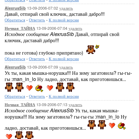
13-09-2006-07:02
удалить
AlexrusSib
Давай, отпирай свой ключик, даставай дабро!!!
Обратиться
-
Ответить
-
К полной версии
13-09-2006-07:04
удалить
Ночная_ТАЙНА
Исходное сообщение AlexrusSib
Давай, отпирай свой
ключик, даставай дабро!!!
пока не готова) глубоко припрятано)
Обратиться
-
Ответить
-
К полной версии
13-09-2006-07:09
удалить
AlexrusSib
Ух ты, какая мышка-норушка!!! На зиму загатовила? гы-гы-
гы :man_in_lo Ну ладно, доставай, как приготовишься...
Обратиться
-
Ответить
-
К полной версии
13-09-2006-07:13
удалить
Ночная_ТАЙНА
Исходное сообщение AlexrusSib
Ух ты, какая мышка-
норушка!!! На зиму загатовила? гы-гы-гы :man_in_lo Ну
ладно, доставай, как приготовишься...