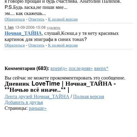
я говорю прощай и будь счастлива. Анатолий Палихов.
P.S.Будь ласка,не пиши мне...
эм.... как скажешь...
Обратиться
-
Ответить
-
К полной версии
13-09-2006-15:08
удалить
t_lan
Ночная_ТАЙНА
, слушай,Ксюш,а у тя нету красивых
картинок для эпиграфа в синих тонах?
Обратиться
-
Ответить
-
К полной версии
Комментарии (683):
вперёд»
последняя»
вверх^
Вы сейчас не можете прокомментировать это сообщение.
Дневник LoveTime | Ночная_ТАЙНА -
**Ночью всё иначе..** |
Лента друзей Ночная_ТАЙНА
/
Полная версия
Добавить в друзья
Страницы:
раньше»