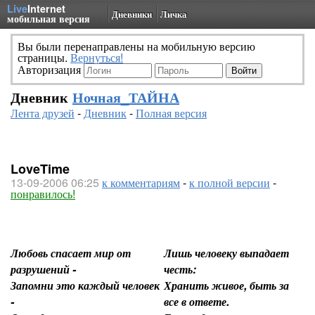
Live
Internet
Дневники
Личка
мобильная версия
Вы были перенаправлены на мобильную версию
страницы.
Вернуться!
Авторизация
Дневник
Ночная_ТАЙНА
Лента друзей
-
Дневник
-
Полная версия
LoveTime
13-09-2006 06:25
к комментариям
-
к полной версии
-
понравилось!
Любовь спасает мир от
Лишь человеку выпадает
разрушений -
честь:
Запомни это каждый человек
Хранить живое, быть за
-
все в ответе.