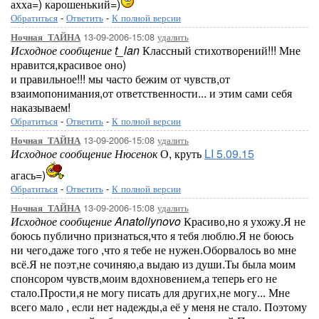
ахха=) карошенький=)
Обратиться
-
Ответить
-
К полной версии
13-09-2006-15:08
удалить
Ночная_ТАЙНА
Исходное сообщение t_lan
Классный стихотворений!!! Мне
нравится,красивое оно)
и правильное!!! мы часто бежим от чувств,от
взаимопонимания,от ответственности... и этим сами себя
наказываем!
Обратиться
-
Ответить
-
К полной версии
13-09-2006-15:08
удалить
Ночная_ТАЙНА
Исходное сообщение Нюсенок
О, круть
LI 5.09.15
агась=)
Обратиться
-
Ответить
-
К полной версии
13-09-2006-15:08
удалить
Ночная_ТАЙНА
Исходное сообщение Anatoliynovo
Красиво,но я ухожу.Я не
боюсь публично признаться,что я тебя люблю.Я не боюсь
ни чего,даже того ,что я тебе не нужен.Оборвалось во мне
всё.Я не поэт,не сочиняю,а выдаю из души.Ты была моим
спонсором чувств,моим вдохновением,а теперь его не
стало.Прости,я не могу писать для других,не могу... Мне
всего мало , если нет надежды,а её у меня не стало. Поэтому