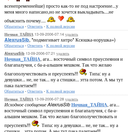
всенепременнейше) просто как-то не под настроение...у
меня много написано,но не хочется выкладывать....не
объяснить почему....
Обратиться
-
Ответить
-
К полной версии
13-09-2006-07:14
удалить
Ночная_ТАЙНА
AlexrusSib
, *подмигивает хитро* Ксюшка-норушка=)
Обратиться
-
Ответить
-
К полной версии
13-09-2006-07:21
удалить
AlexrusSib
Ночная_ТАЙНА
, ага... восточный символ приуспеяния и
благапалучия, с ба-а-альшим мешком. Так что желаю
благополучествовать и преуспеять!!!
Типа: ну а
девушки... не, не так... ну а стишки... этта потом. А мы тут
пака палетаем!!!
Обратиться
-
Ответить
-
К полной версии
13-09-2006-07:28
удалить
Ночная_ТАЙНА
Исходное сообщение AlexrusSib
Ночная_ТАЙНА
, ага...
восточный символ приуспеяния и благапалучия, с ба-а-
альшим мешком. Так что желаю благополучествовать и
преуспеять!!!
Типа: ну а девушки... не, не так... ну а
стишки... этта потом. А мы тут пака палетаем!!!