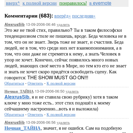
вверх^
к полной версии
понравилось!
в evernote
Комментарии (683):
вперёд»
последняя»
13-09-2006-06:46
удалить
AlexrusSib
Это же не твой стих, правильно? Ты в таком философски
тенденциозном стиле не пишешь, вроде. Беда человека не в
том, что он не знает. Зверь тоже не знает, и счастлив. Беда
людей, не в том, что среди них нет взаимопонимания, а в
том, что они даже не стремятся к нему, а знать Человек в
упор не хочет. Конечно, сейчас появилось много новых
людей, знающих своё место в Мире, но тем кто его не знает
и знать не хочет скоро придётся освободить сцену. Как
говорится: THE SHOW MUST GO ON!!!
Обратиться
-
Ответить
-
К полной версии
13-09-2006-06:50
удалить
Ночная_ТАЙНА
AlexrusSib
, я и не ставила свою рубрику) хотя в таком
ключе у мню тоже есть.. этот стих подошёл к моему
сейчашнему настроению...воть я и выложила)
Обратиться
-
Ответить
-
К полной версии
13-09-2006-06:56
удалить
AlexrusSib
Ночная_ТАЙНА
, значит, я не ошибся. Сам на подобную