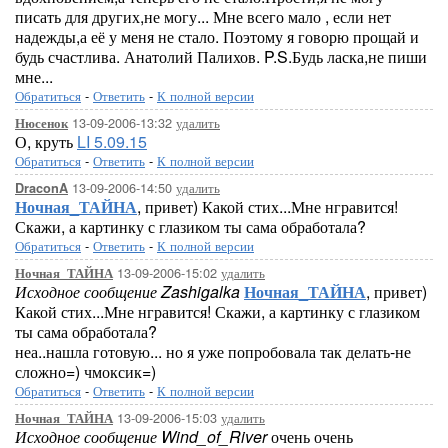
писать для других,не могу... Мне всего мало , если нет
надежды,а её у меня не стало. Поэтому я говорю прощай и
будь счастлива. Анатолий Палихов. P.S.Будь ласка,не пиши
мне...
Обратиться
-
Ответить
-
К полной версии
13-09-2006-13:32
удалить
Нюсенок
О, круть
LI 5.09.15
Обратиться
-
Ответить
-
К полной версии
13-09-2006-14:50
удалить
DraconA
Ночная_ТАЙНА
, привет) Какой стих...Мне нгравится!
Скажи, а картинку с глазиком ты сама обработала?
Обратиться
-
Ответить
-
К полной версии
13-09-2006-15:02
удалить
Ночная_ТАЙНА
Исходное сообщение Zashigalka
Ночная_ТАЙНА
, привет)
Какой стих...Мне нгравится! Скажи, а картинку с глазиком
ты сама обработала?
неа..нашла готовую... но я уже попробовала так делать-не
сложно=) чмоксик=)
Обратиться
-
Ответить
-
К полной версии
13-09-2006-15:03
удалить
Ночная_ТАЙНА
Исходное сообщение Wind_of_River
очень очень