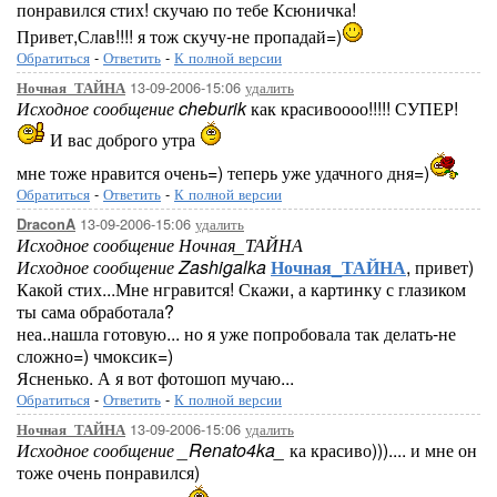
понравился стих! скучаю по тебе Ксюничка!
Привет,Слав!!!! я тож скучу-не пропадай=)
Обратиться
-
Ответить
-
К полной версии
13-09-2006-15:06
удалить
Ночная_ТАЙНА
Исходное сообщение cheburik
как красивоооо!!!!! СУПЕР!
И вас доброго утра
мне тоже нравится очень=) теперь уже удачного дня=)
Обратиться
-
Ответить
-
К полной версии
13-09-2006-15:06
удалить
DraconA
Исходное сообщение Ночная_ТАЙНА
Исходное сообщение Zashigalka
Ночная_ТАЙНА
, привет)
Какой стих...Мне нгравится! Скажи, а картинку с глазиком
ты сама обработала?
неа..нашла готовую... но я уже попробовала так делать-не
сложно=) чмоксик=)
Ясненько. А я вот фотошоп мучаю...
Обратиться
-
Ответить
-
К полной версии
13-09-2006-15:06
удалить
Ночная_ТАЙНА
Исходное сообщение _Renato4ka_
ка красиво))).... и мне он
тоже очень понравился)