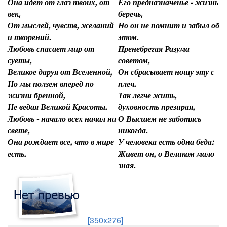
Она идет от глаз твоих, от
Его предназначенье - жизнь
век,
беречь,
От мыслей, чувств, желаний
Но он не помнит и забыл об
и творений.
этом.
Любовь спасает мир от
Пренебрегая Разума
суеты,
советом,
Великое даруя от Вселенной,
Он сбрасывает ношу эту с
Но мы ползем вперед по
плеч.
жизни бренной,
Так легче жить,
Не ведая Великой Красоты.
духовность презирая,
Любовь - начало всех начал на
О Высшем не заботясь
свете,
никогда.
Она рождает все, что в мире
У человека есть одна беда:
есть.
Живет он, о Великом мало
зная.
[350x276]