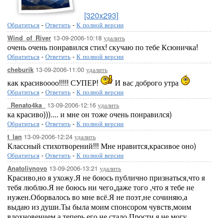
[320x293]
Обратиться
-
Ответить
-
К полной версии
13-09-2006-10:18
удалить
Wind_of_River
очень очень понравился стих! скучаю по тебе Ксюничка!
Обратиться
-
Ответить
-
К полной версии
13-09-2006-11:00
удалить
cheburik
как красивоооо!!!!! СУПЕР!
И вас доброго утра
Обратиться
-
Ответить
-
К полной версии
13-09-2006-12:16
удалить
_Renato4ka_
ка красиво))).... и мне он тоже очень понравился)
Обратиться
-
Ответить
-
К полной версии
13-09-2006-12:24
удалить
t_lan
Классный стихотворений!!! Мне нравится,красивое оно)
Обратиться
-
Ответить
-
К полной версии
13-09-2006-13:21
удалить
Anatoliynovo
Красиво,но я ухожу.Я не боюсь публично признаться,что я
тебя люблю.Я не боюсь ни чего,даже того ,что я тебе не
нужен.Оборвалось во мне всё.Я не поэт,не сочиняю,а
выдаю из души.Ты была моим спонсором чувств,моим
вдохновением,а теперь его не стало.Прости,я не могу