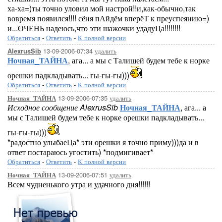
ха-ха=)ты точно уловил мой настрой!!и,как-обычно,так
вовремя появился!!!! сёня пАйдём вперёТ к преуспеянию=)
и...ОЧЕНЬ надеюсь,что эти шажочки удадуЦа!!!!!!!!
Обратиться
-
Ответить
-
К полной версии
13-09-2006-07:34
удалить
AlexrusSib
Ночная_ТАЙНА
, ага... а мы с Талишей будем тебе к норке
орешки падкладывать... гы-гы-гы)))
Обратиться
-
Ответить
-
К полной версии
13-09-2006-07:35
удалить
Ночная_ТАЙНА
Исходное сообщение AlexrusSib
Ночная_ТАЙНА
, ага... а
мы с Талишей будем тебе к норке орешки падкладывать...
гы-гы-гы)))
*радостно улыбаеЦа* эти орешки я точно приму)))да и в
ответ постараюсь угостить) *подмигивает*
Обратиться
-
Ответить
-
К полной версии
13-09-2006-07:51
удалить
Ночная_ТАЙНА
Всем чудненького утра и удачного дня!!!!!!