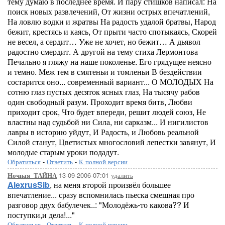
тему думаю в последнее время. И пару стишков написал: На
поиск новых развлечений, От жизни острых впечатлений,
На ловлю водки и жратвы На радость удалой братвы, Народ
бежит, крестясь и каясь, От прыти часто спотыкаясь, Скорей
не весел, а сердит… Уже не хочет, но бежит… А дьявол
радостно смердит. А другой на тему стиха Лермонтова
Печально я гляжу на наше поколенье. Его грядущее неясно
и темно. Меж тем в смятеньи и томленьи В бездействии
состарится оно... современный вариант... О МОЛОДЫХ На
сотню глаз пустых десяток ясных глаз, На тысячу рабов
один свободный разум. Проходит время битв, Любви
приходит срок, Что будет впереди, решит людей союз, Не
властны над судьбой ни Сила, ни сарказм... И нигилистов
лавры в историю уйдут, И Радость, и Любовь реальной
Силой станут, Цветистых многословий лепестки завянут, И
молодые старым уроки подадут.
Обратиться
-
Ответить
-
К полной версии
13-09-2006-07:01
удалить
Ночная_ТАЙНА
AlexrusSib
, на меня второй произвёл большее
впечатление... сразу вспомнилась пьеска смешная про
разговор двух бабулечек..: "Молодёжь-то какова?? И
поступки,и дела!..."
Обратиться
-
Ответить
-
К полной версии