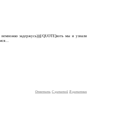
й немножко задержусь)))[/QUOTE]воть мы и узнали
я....
Ответить
С цитатой
В цитатник