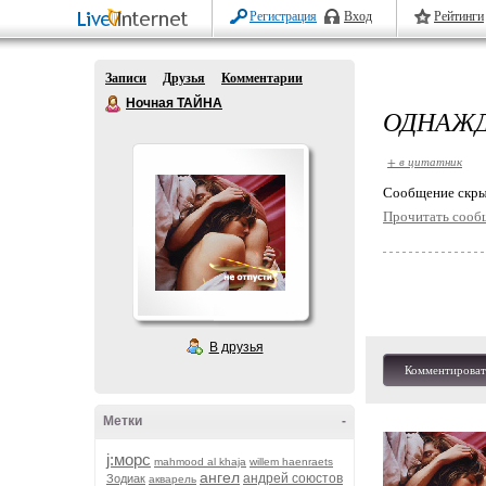
Регистрация
Вход
Рейтинги
Записи
Друзья
Комментарии
Ночная ТАЙНА
ОДНАЖД
+ в цитатник
Cообщение скры
Прочитать сооб
В друзья
Комментироват
Метки
-
j:морс
mahmood al khaja
willem haenraets
ангел
андрей союстов
Зодиак
акварель