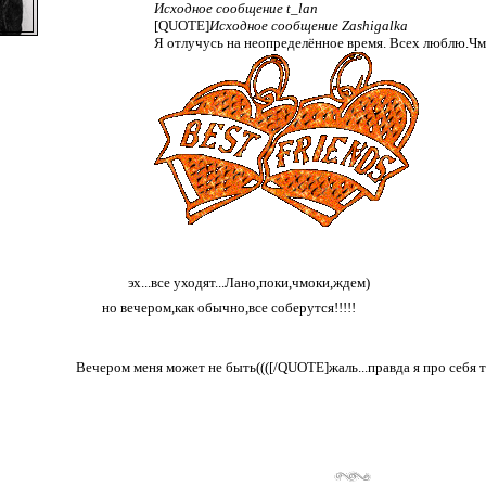
Исходное сообщение t_lan
[QUOTE]
Исходное сообщение Zashigalka
Я отлучусь на неопределённое время. Всех люблю.Чм
эх...все уходят...Лано,поки,чмоки,ждем)
но вечером,как обычно,все соберутся!!!!!
Вечером меня может не быть((([/QUOTE]жаль...правда я про себя то