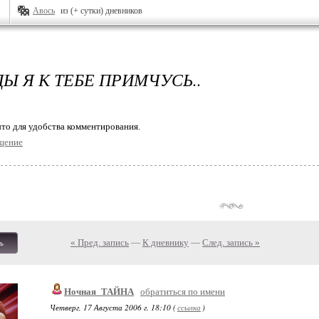
Авось
из (+ сутки) дневников
Ы Я К ТЕБЕ ПРИМЧУСЬ..
то для удобства комментирования.
щение
« Пред. запись
—
К дневнику
—
След. запись »
ь
Ночная_ТАЙНА
обратиться по имени
Четверг, 17 Августа 2006 г. 18:10 (
ссылка
)