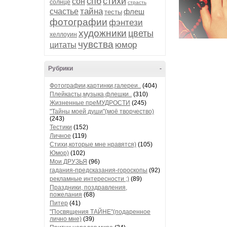
спб
стихи
сон
солнце
страсть
тайна
счастье
флеш
тесты
фотографии
фэнтези
художники
цветы
хеллоуин
чувства
юмор
цитаты
Рубрики
-
Фотографии,картинки,галереи..
(404)
Плейкасты,музыка,флешки..
(310)
Жизненные преМУДРОСТИ
(245)
"Тайны моей души"(моё творчество)
(243)
Тестики
(152)
Личное
(119)
Стихи,которые мне нравятся)
(105)
Юмор)
(102)
Мои ДРУЗЬЯ
(96)
гадания-предсказания-гороскопы
(92)
рекламные интересности ;)
(89)
Праздники, поздравления,
пожелания
(68)
Питер
(41)
"Посвящения ТАЙНЕ"(подаренное
лично мне)
(39)