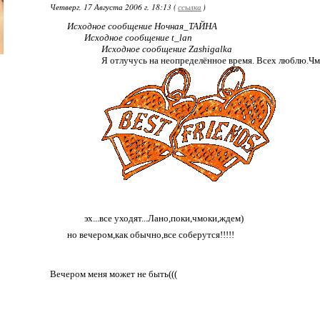
Четверг, 17 Августа 2006 г. 18:13 (
ссылка
)
Исходное сообщение Ночная_ТАЙНА
Исходное сообщение t_lan
Исходное сообщение Zashigalka
Я отлучусь на неопределённое время. Всех люблю.Чм
эх...все уходят...Лано,поки,чмоки,ждем)
но вечером,как обычно,все соберутся!!!!!
Вечером меня может не быть(((