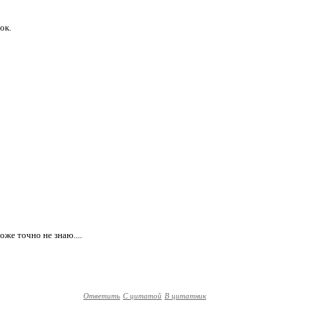
ок.
же точно не знаю....
Ответить
С цитатой
В цитатник