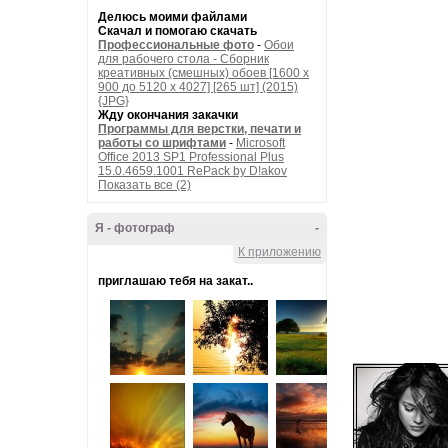
Делюсь моими файлами
Скачал и помогаю скачать
Профессиональные фото
-
Обои
для рабочего стола - Сборник
креативных (смешных) обоев [1600 x
900 до 5120 x 4027] [265 шт] (2015)
{JPG}
Жду окончания закачки
Программы для верстки, печати и
работы со шрифтами
-
Microsoft
Office 2013 SP1 Professional Plus
15.0.4659.1001 RePack by D!akov
Показать все (2)
Я - фотограф
-
К приложению
приглашаю тебя на закат..