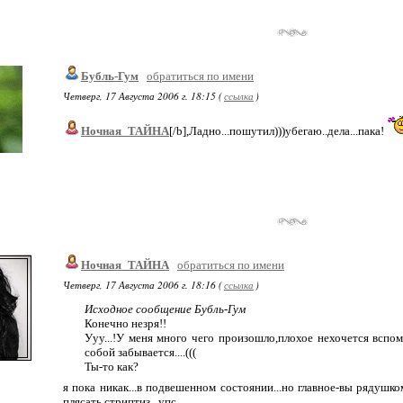
Бубль-Гум
обратиться по имени
Четверг, 17 Августа 2006 г. 18:15 (
ссылка
)
Ночная_ТАЙНА
[/b],Ладно...пошутил)))убегаю..дела...пака!
Ночная_ТАЙНА
обратиться по имени
Четверг, 17 Августа 2006 г. 18:16 (
ссылка
)
Исходное сообщение Бубль-Гум
Конечно незря!!
Ууу...!У меня много чего произошло,плохое нехочется вспо
собой забывается....(((
Ты-то как?
я пока никак...в подвешенном состоянии...но главное-вы рядушком
плясать стриптиз...упс..