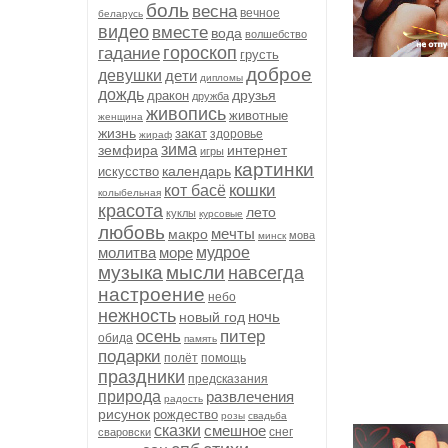
боль
весна
вечное
беларусь
видео
вместе
вода
волшебство
гороскоп
гадание
грусть
доброе
девушки
дети
дипломы
дождь
друзья
дракон
дружба
живопись
животные
женщина
жизнь
закат
здоровье
жираф
зима
земфира
интернет
игры
картинки
календарь
искусство
кошки
кот басё
колыбельная
красота
лето
куклы
курсовые
любовь
мечты
макро
мова
минск
молитва
море
мудрое
музыка
мысли
навсегда
настроение
небо
нежность
ночь
новый год
осень
питер
обида
память
подарки
полёт
помощь
праздники
предсказания
природа
развлечения
радость
рисунок
рождество
розы
свадьба
сказки
смешное
снег
сваровски