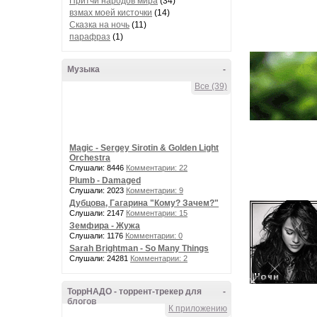
Притчи народов мира
(34)
взмах моей кисточки
(14)
Сказка на ночь
(11)
парафраз
(1)
Музыка
-
Все (39)
Magic - Sergey Sirotin & Golden Light
Orchestra
Слушали: 8446
Комментарии: 22
Plumb - Damaged
Слушали: 2023
Комментарии: 9
Дубцова, Гагарина "Кому? Зачем?"
Слушали: 2147
Комментарии: 15
Земфира - Жужа
Слушали: 1176
Комментарии: 0
Sarah Brightman - So Many Things
Слушали: 24281
Комментарии: 2
ТоррНАДО - торрент-трекер для
-
блогов
К приложению