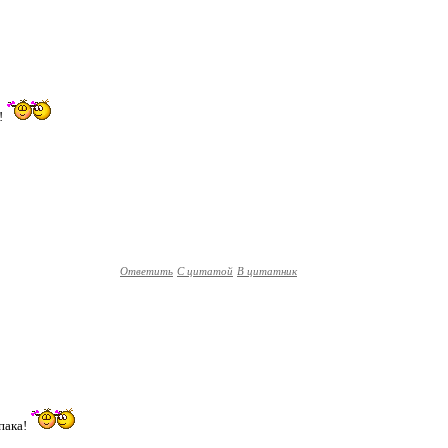
а!
Ответить
С цитатой
В цитатник
.пака!