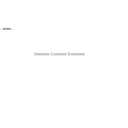
..млин...
Ответить
С цитатой
В цитатник