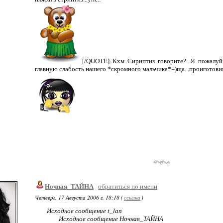
[/QUOTE]..Кхм..Сириптиз говорите?...Я пожалу
главную слабость нашего *скромного мальчика*=)ща...проиготовимс
Ночная_ТАЙНА
обратиться по имени
Четверг, 17 Августа 2006 г. 18:18 (
ссылка
)
Исходное сообщение t_lan
Исходное сообщение Ночная_ТАЙНА