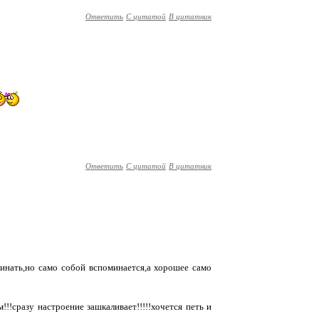
Ответить
С цитатой
В цитатник
Ответить
С цитатой
В цитатник
минать,но само собой вспоминается,а хорошее само
!!!сразу настроение зашкаливает!!!!!хочется петь и