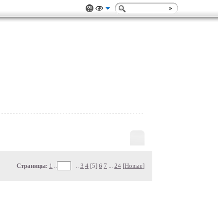
Страницы:
1
..
..
3
4
[5]
6
7
...
24
[
Новые
]