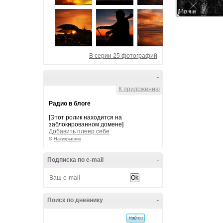
В серии 25 фотографий
-
К приложению
Радио в блоге
[Этот ролик находится на
заблокированном домене]
Добавить плеер себе
©
Накукрыскин
Подписка по e-mail
-
Поиск по дневнику
-