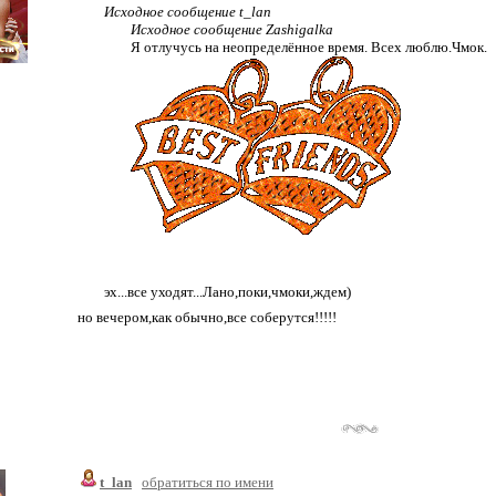
Исходное сообщение t_lan
Исходное сообщение Zashigalka
Я отлучусь на неопределённое время. Всех люблю.Чмок.
эх...все уходят...Лано,поки,чмоки,ждем)
но вечером,как обычно,все соберутся!!!!!
t_lan
обратиться по имени