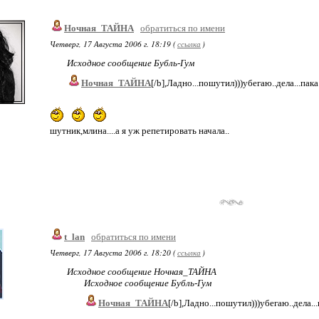
Ночная_ТАЙНА
обратиться по имени
Четверг, 17 Августа 2006 г. 18:19 (
ссылка
)
Исходное сообщение Бубль-Гум
Ночная_ТАЙНА
[/b],Ладно...пошутил)))убегаю..дела...пак
шутник,млина....а я уж репетировать начала..
t_lan
обратиться по имени
Четверг, 17 Августа 2006 г. 18:20 (
ссылка
)
Исходное сообщение Ночная_ТАЙНА
Исходное сообщение Бубль-Гум
Ночная_ТАЙНА
[/b],Ладно...пошутил)))убегаю..дела..