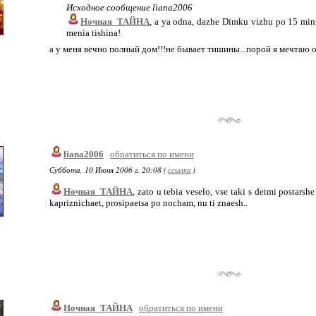
Исходное сообщение liana2006
Ночная_ТАЙНА
, a ya odna, dazhe Dimku vizhu po 15 min
menia tishina!
а у меня вечно полный дом!!!не бывает тишины...порой я мечтаю о 
liana2006
обратиться по имени
Суббота, 10 Июня 2006 г. 20:08 (
ссылка
)
Ночная_ТАЙНА
, zato u tebia veselo, vse taki s detmi postar
kapriznichaet, prosipaetsa po nocham, nu ti znaesh..
Ночная_ТАЙНА
обратиться по имени