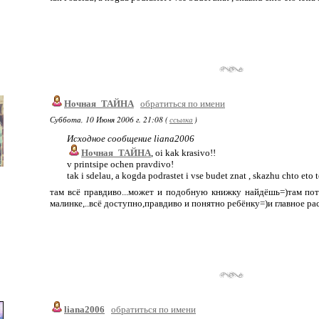
Ночная_ТАЙНА
обратиться по имени
Суббота, 10 Июня 2006 г. 21:08 (
ссылка
)
Исходное сообщение liana2006
Ночная_ТАЙНА
, oi kak krasivo!!
v printsipe ochen pravdivo!
tak i sdelau, a kogda podrastet i vse budet znat , skazhu chto eto 
там всё правдиво...может и подобную книжку найдёшь=)там пот
малинке,..всё доступно,правдиво и понятно ребёнку=)и главное р
liana2006
обратиться по имени