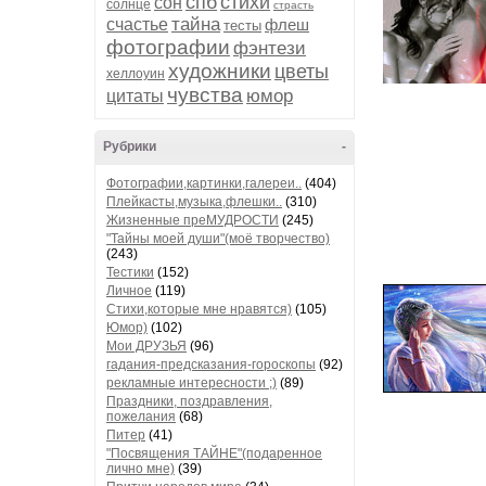
спб
стихи
сон
солнце
страсть
тайна
счастье
флеш
тесты
фотографии
фэнтези
художники
цветы
хеллоуин
чувства
юмор
цитаты
Рубрики
-
Фотографии,картинки,галереи..
(404)
Плейкасты,музыка,флешки..
(310)
Жизненные преМУДРОСТИ
(245)
"Тайны моей души"(моё творчество)
(243)
Тестики
(152)
Личное
(119)
Стихи,которые мне нравятся)
(105)
Юмор)
(102)
Мои ДРУЗЬЯ
(96)
гадания-предсказания-гороскопы
(92)
рекламные интересности ;)
(89)
Праздники, поздравления,
пожелания
(68)
Питер
(41)
"Посвящения ТАЙНЕ"(подаренное
лично мне)
(39)