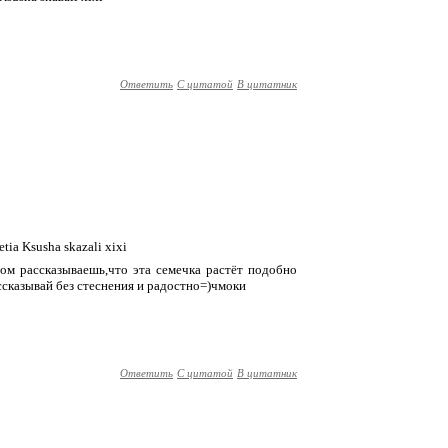
Ответить
С цитатой
В цитатник
tetia Ksusha skazali xixi
ом рассказываешь,что эта семечка растёт подобно
ассказывай без стеснения и радостно=)чмоки
Ответить
С цитатой
В цитатник