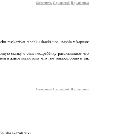
Ответить
С цитатой
В цитатник
ochu rasskazivat rebenku skazki tipa...nashla v kapuste
рошую сказку о семечке...ребёнку рассказывают что
амы в животике,потому что там тепло,хорошо и так
Ответить
С цитатой
В цитатник
 Ksusha skazali xixi