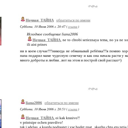
Ночная_ТАЙНА
обратиться по имени
Суббота, 10 Июня 2006 г. 20:47 (
ссылка
)
Исходное сообщение liana2006
Ночная_ТАЙНА
, ne to chtobi serieznaya tema, no ya ne x
ili aist prines
ни в коем случае!!!!никогда не обманывай ребёнка!!!я помню хо
папа подарил маме чудесную семечку и как она начала расти у м
много доброты и любви...вот на этом и построй свой рассказ=)
liana2006
обратиться по имени
Суббота, 10 Июня 2006 г. 20:53 (
ссылка
)
Ночная_ТАЙНА
, oi kak krasivo!!
v printsipe ochen pravdivo!
tak i sdelau, a kogda podrastet i vse budet znat , skazhu chto eto tetia