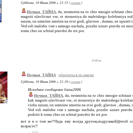
Суббота, 10 Июня 2006 г. 21:15 (
ссылка
)
Ночная_ТАЙНА
, da, nesmotria na to chto mnogie schitaut cht
magniti ulavlivaut vse, ot stesneniya do maleishego kolebaniya rod
razum, on umniine smotria na svoi godi, glavnoe , dumau, ne upustit
Ved esli malishu vrat s samogo nachala, pozzhe uznav pravdu on moz
tomu chto on schital pravdoi do six por.
Ночная_ТАЙНА
обратиться по имени
Суббота, 10 Июня 2006 г. 21:19 (
ссылка
)
Исходное сообщение liana2006
Ночная_ТАЙНА
, da, nesmotria na to chto mnogie schitaut
kak magniti ulavlivaut vse, ot stesneniya do maleishego koleban
vizhu razum, on umniine smotria na svoi godi, glavnoe , dumau, 
Ved esli malishu vrat s samogo nachala, pozzhe uznav pravdu
podoiti k tomu chto on schital pravdoi do six por.
вот и я о том же!!!будь ему всегда другом,подружкой)))чтоб
возрасте!!