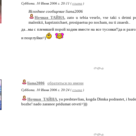
Суббота, 10 Июня 2006 г. 20:11 (
ссылка
)
Исходное сообщение liana2006
Ночная_ТАЙНА
, zato u tebia veselo, vse taki s detmi
malenkii, kapriznichaet, prosipaetsa po nocham, nu ti znaesh..
да...мы с племяшей порой ходим вместе на все тусовки!!да и раз
и поцелуйки=)
liana2006
обратиться по имени
Суббота, 10 Июня 2006 г. 20:24 (
ссылка
)
Ночная_ТАЙНА
, ya predstavliau, kogda Dimka podrastet, i bude
bozhe! nado zaranee pridumat otveti=)))