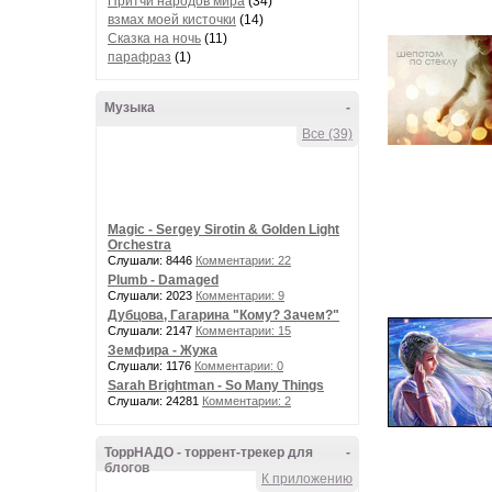
Притчи народов мира
(34)
взмах моей кисточки
(14)
Сказка на ночь
(11)
парафраз
(1)
Музыка
-
Все (39)
Magic - Sergey Sirotin & Golden Light
Orchestra
Слушали: 8446
Комментарии: 22
Plumb - Damaged
Слушали: 2023
Комментарии: 9
Дубцова, Гагарина "Кому? Зачем?"
Слушали: 2147
Комментарии: 15
Земфира - Жужа
Слушали: 1176
Комментарии: 0
Sarah Brightman - So Many Things
Слушали: 24281
Комментарии: 2
ТоррНАДО - торрент-трекер для
-
блогов
К приложению