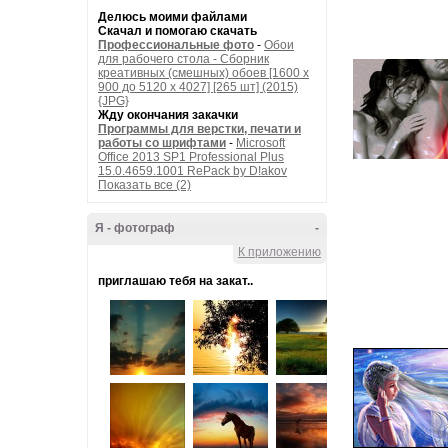
Делюсь моими файлами
Скачал и помогаю скачать
Профессиональные фото
-
Обои
для рабочего стола - Сборник
креативных (смешных) обоев [1600 x
900 до 5120 x 4027] [265 шт] (2015)
{JPG}
Жду окончания закачки
Программы для верстки, печати и
работы со шрифтами
-
Microsoft
Office 2013 SP1 Professional Plus
15.0.4659.1001 RePack by D!akov
Показать все (2)
Я - фотограф
-
К приложению
приглашаю тебя на закат..