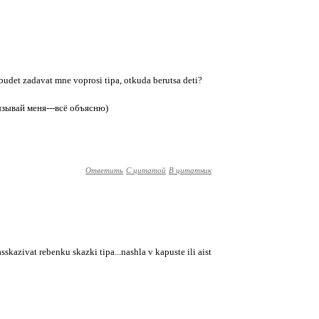
 budet zadavat mne voprosi tipa, otkuda berutsa deti?
ызывай меня---всё объясню)
Ответить
С цитатой
В цитатник
sskazivat rebenku skazki tipa...nashla v kapuste ili aist