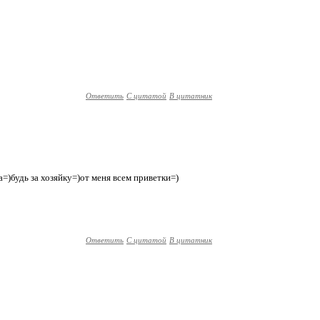
Ответить
С цитатой
В цитатник
ма=)будь за хозяйку=)от меня всем приветки=)
Ответить
С цитатой
В цитатник