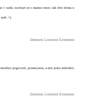
ut v sutki, nochuet on s mamoi moei, tak chto doma u
ней...=)
Ответить
С цитатой
В цитатник
she mozhno pogovorit, posmeyatsa, a moi poka malenkii,
Ответить
С цитатой
В цитатник