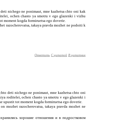
o deti nichego ne ponimaut, mne kazhetsa chto oni kak
itelei, ochen chasto ya smotru v ego glazenki i vizhu
 tot moment kogda formiruetsa ego doverie.
het razocherovatsa, takaya pravda mozhet ne podoiti k
Ответить
С цитатой
В цитатник
 chto deti nichego ne ponimaut, mne kazhetsa chto oni
iya roditelei, ochen chasto ya smotru v ego glazenki i
ne upustit tot moment kogda formiruetsa ego doverie.
 on mozhet razocherovatsa, takaya pravda mozhet ne
 сохранились хорошие отношения и в подростковом