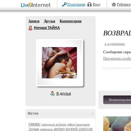
Регистрация
Вход
Рейтинги
Записи
Друзья
Комментарии
Ночная ТАЙНА
ВОЗВРА
+ в цитатник
Cообщение скры
Прочитать сооб
В друзья
Комментироват
Метки
-
j:морс
mahmood al khaja
willem haenraets
ангел
андрей союстов
Зодиак
акварель