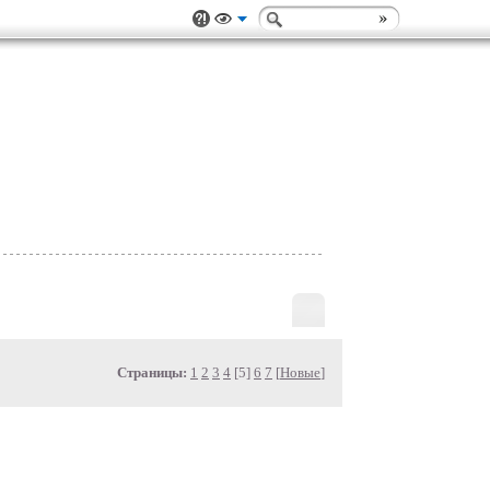
Страницы:
1
2
3
4
[5]
6
7
[
Новые
]