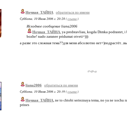
Ночная_ТАЙНА
обратиться по имени
Суббота, 10 Июня 2006 г. 20:28 (
ссылка
)
Исходное сообщение liana2006
Ночная_ТАЙНА
, ya predstavliau, kogda Dimka podrastet, i
bozhe! nado zaranee pridumat otveti=)))
а разве это сложная тема??для меня абсолютно нет=)подрастёт...в
liana2006
обратиться по имени
Суббота, 10 Июня 2006 г. 20:39 (
ссылка
)
Ночная_ТАЙНА
, ne to chtobi serieznaya tema, no ya ne xochu ra
prines