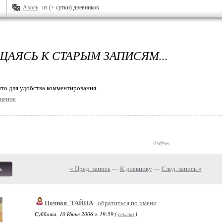
Авось
из (+ сутки) дневников
ЩАЯСЬ К СТАРЫМ ЗАПИСЯМ...
то для удобства комментирования.
щение
« Пред. запись
—
К дневнику
—
След. запись »
ь
Ночная_ТАЙНА
обратиться по имени
Суббота, 10 Июня 2006 г. 19:59 (
ссылка
)