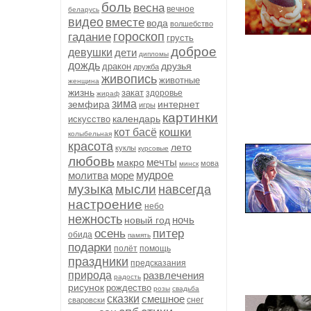
боль
весна
вечное
беларусь
видео
вместе
вода
волшебство
гороскоп
гадание
грусть
доброе
девушки
дети
дипломы
дождь
друзья
дракон
дружба
живопись
животные
женщина
жизнь
закат
здоровье
жираф
зима
земфира
интернет
игры
картинки
календарь
искусство
кошки
кот басё
колыбельная
красота
лето
куклы
курсовые
любовь
мечты
макро
мова
минск
молитва
море
мудрое
музыка
мысли
навсегда
настроение
небо
нежность
ночь
новый год
осень
питер
обида
память
подарки
полёт
помощь
праздники
предсказания
природа
развлечения
радость
рисунок
рождество
розы
свадьба
сказки
смешное
снег
сваровски