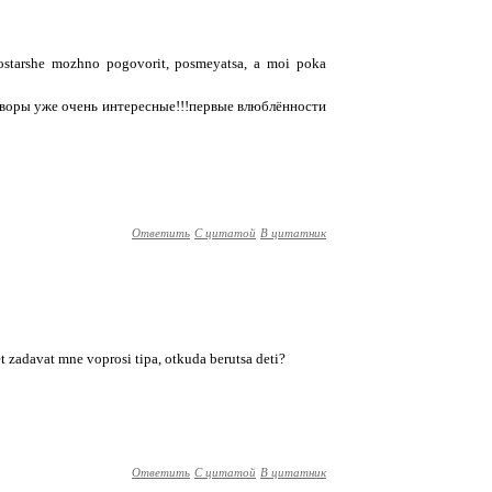
 postarshe mozhno pogovorit, posmeyatsa, a moi poka
говоры уже очень интересные!!!первые влюблённости
Ответить
С цитатой
В цитатник
t zadavat mne voprosi tipa, otkuda berutsa deti?
Ответить
С цитатой
В цитатник