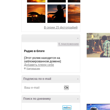
В серии 25 фотографий
-
К приложению
Радио в блоге
[Этот ролик находится на
заблокированном домене]
Добавить плеер себе
©
Накукрыскин
Подписка по e-mail
-
Поиск по дневнику
-