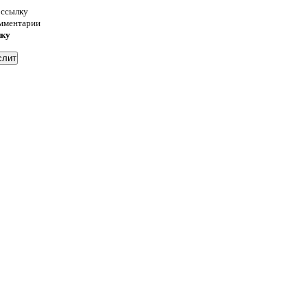
 ссылку
омментарии
нку