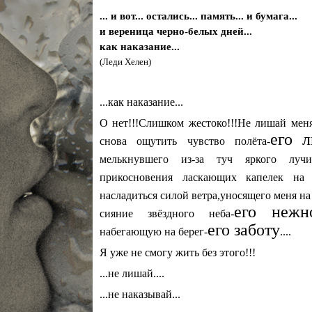
... и вот... остались... память... и бумага...
и вереница черно-белых дней...
как наказание...
(Леди Хелен)
...как наказание...
О нет!!!Слишком жестоко!!!Не лишай меня
его
л
снова ощутить чувство полёта-
мелькнувшего из-за туч яркого лучи
прикосновения ласкающих капелек на 
насладиться силой ветра,уносящего меня на
его
нежн
сияние звёздного неба-
его заботу
набегающую на берег-
....
Я уже не смогу жить без этого!!!
...не лишай....
...не наказывай...