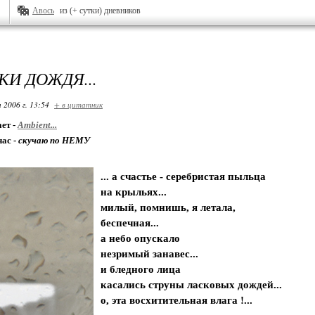
Авось
из (+ сутки) дневников
КИ ДОЖДЯ...
 2006 г. 13:54
+ в цитатник
ет -
Ambient...
час -
скучаю по НЕМУ
... а счастье - серебристая пыльца
на крыльях...
милый, помнишь, я летала,
беспечная...
а небо опускало
незримый занавес...
и бледного лица
касались струны ласковых дождей...
о, эта восхитительная влага !...