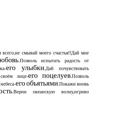
 всего,не смывай моего счастья!!Дай мне
юбовь
.Позволь испытать радость от
его улыбки
ка-
.Дай почувствовать
его поцелуев
своём лице-
.Позволь
его
объятьями
 небеса-
.Покажи вновь
ость
.Верни океанскую волну,игриво