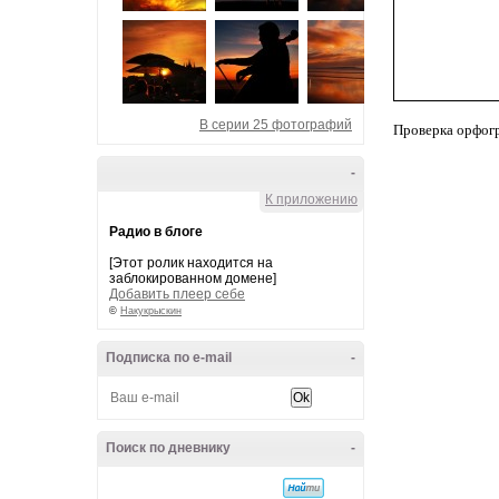
В серии 25 фотографий
Проверка орфог
-
К приложению
Радио в блоге
[Этот ролик находится на
заблокированном домене]
Добавить плеер себе
©
Накукрыскин
Подписка по e-mail
-
Поиск по дневнику
-