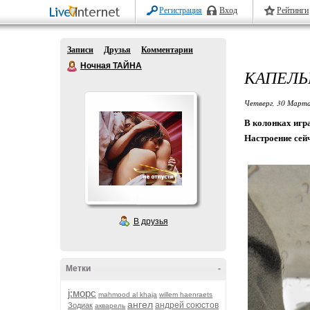
Регистрация
Вход
Рейтинги
Записи
Друзья
Комментарии
Ночная ТАЙНА
КАПЕЛЬ
Четверг, 30 Марта
В колонках игра
Настроение сей
В друзья
Метки
-
j:морс
mahmood al khaja
willem haenraets
ангел
андрей союстов
Зодиак
акварель