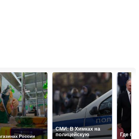
СМИ: В Химках на
полицейскую
Где буд
агазинах России