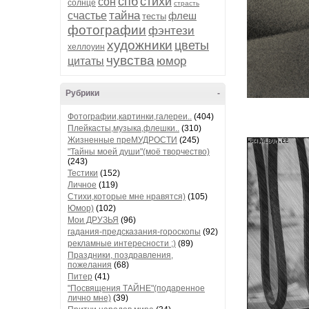
спб
стихи
сон
солнце
страсть
тайна
счастье
флеш
тесты
фотографии
фэнтези
художники
цветы
хеллоуин
чувства
юмор
цитаты
Рубрики
-
Фотографии,картинки,галереи..
(404)
Плейкасты,музыка,флешки..
(310)
Жизненные преМУДРОСТИ
(245)
"Тайны моей души"(моё творчество)
(243)
Тестики
(152)
Личное
(119)
Стихи,которые мне нравятся)
(105)
Юмор)
(102)
Мои ДРУЗЬЯ
(96)
гадания-предсказания-гороскопы
(92)
рекламные интересности ;)
(89)
Праздники, поздравления,
пожелания
(68)
Питер
(41)
"Посвящения ТАЙНЕ"(подаренное
лично мне)
(39)