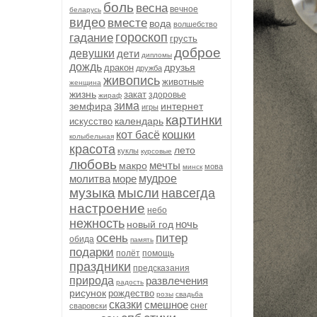
боль
весна
вечное
беларусь
видео
вместе
вода
волшебство
гороскоп
гадание
грусть
доброе
девушки
дети
дипломы
дождь
друзья
дракон
дружба
живопись
животные
женщина
жизнь
закат
здоровье
жираф
зима
земфира
интернет
игры
картинки
календарь
искусство
кошки
кот басё
колыбельная
красота
лето
куклы
курсовые
любовь
мечты
макро
мова
минск
молитва
море
мудрое
музыка
мысли
навсегда
настроение
небо
нежность
ночь
новый год
осень
питер
обида
память
подарки
полёт
помощь
праздники
предсказания
природа
развлечения
радость
рисунок
рождество
розы
свадьба
сказки
смешное
снег
сваровски