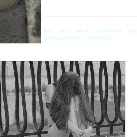
Вот такие мысли настукивает мне 
любит..впрочем,его люблю и я!