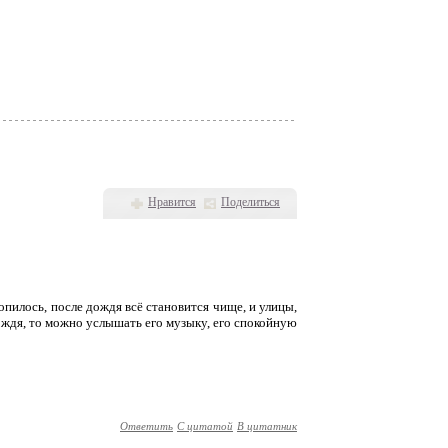
Нравится
Поделиться
копилось, после дождя всё становится чище, и улицы,
дождя, то можно услышать его музыку, его спокойную
Ответить
С цитатой
В цитатник