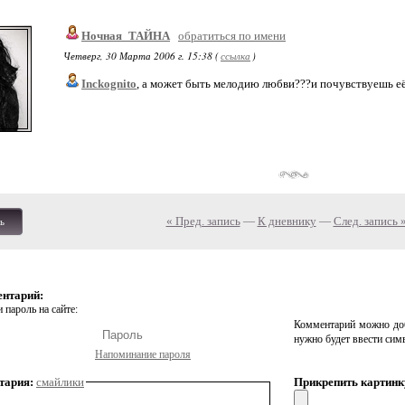
Ночная_ТАЙНА
обратиться по имени
Четверг, 30 Марта 2006 г. 15:38 (
ссылка
)
Inckognito
, а может быть мелодию любви???и почувствуешь её 
« Пред. запись
—
К дневнику
—
След. запись 
ь
ентарий:
 пароль на сайте:
Комментарий можно доб
нужно будет ввести сим
Напоминание пароля
тария:
смайлики
Прикрепить картинк