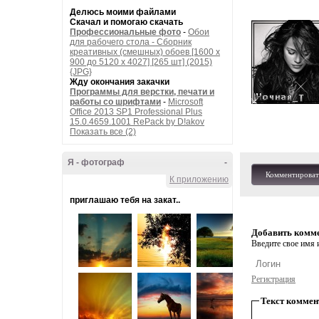
Делюсь моими файлами
Скачал и помогаю скачать
Профессиональные фото
-
Обои
для рабочего стола - Сборник
креативных (смешных) обоев [1600 x
900 до 5120 x 4027] [265 шт] (2015)
{JPG}
Жду окончания закачки
Программы для верстки, печати и
работы со шрифтами
-
Microsoft
Office 2013 SP1 Professional Plus
15.0.4659.1001 RePack by D!akov
Показать все (2)
Я - фотограф
-
Комментироват
К приложению
приглашаю тебя на закат..
Добавить комм
Введите свое имя и
Регистрация
Текст коммен