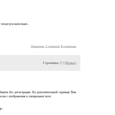
поцелуи-капельки...
Ответить
С цитатой
В цитатник
»
Страницы:
[1] [
Новые
]
авить без регистрации. На дополнительной странице Вам
волы с изображения в специальное поле.
у: