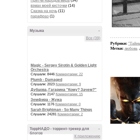
Притчи народов мира
(34)
взмах моей кисточки
(14)
Сказка на ночь
(11)
парафраз
(1)
Музыка
-
Все (39)
Рубрики:
"Тайны
Метки:
любовь
Magic - Sergey Sirotin & Golden Light
Orchestra
Слушали: 8446
Комментарии: 22
Plumb - Damaged
Слушали: 2023
Комментарии: 9
Дубцова, Гагарина "Кому? Зачем?"
Слушали: 2147
Комментарии: 15
Земфира - Жужа
Слушали: 1176
Комментарии: 0
Sarah Brightman - So Many Things
Слушали: 24281
Комментарии: 2
ТоррНАДО - торрент-трекер для
-
блогов
К приложению