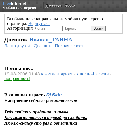
Live
Internet
Дневники
Личка
мобильная версия
Вы были перенаправлены на мобильную версию
страницы.
Вернуться!
Авторизация
Дневник
Ночная_ТАЙНА
Лента друзей
-
Дневник
-
Полная версия
Признание...
19-03-2006 01:43
к комментариям
-
к полной версии
-
понравилось!
В колонках играет -
Dj Side
Настроение сейчас -
романтическое
Тебя люблю я преданно и пылко,
Как можно только в первый раз любить.
Люблю-скажу сто раз я без запинки