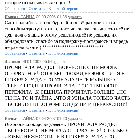
которое испытывает женщина!
Обратиться
-
Ответить
-
К полной версии
20-03-2006-01:36
удалить
Ночная_ТАЙНА
Саш..спасибо за столь бурный отзыв!! раз мои стихи
способны тронуть хоть одного человека...значит это всё не
зря.. долго я шла к этому решению,всё не решаясь их
обнародовать..спасибо за поддержку-постараюсь и впредь
не разочаровать)) *********************************
Обратиться
-
Ответить
-
К полной версии
06-04-2007-05:56
удалить
Дьяволо
ПРОЧИТАЛА РАЗДЕЛ ТВОРЧЕСТВО...НЕ МОГЛА
ОТОРВАТЬСЯ!!!СТОЛЬКО ЛЮБВИ,НЕЖНОСТИ...Я В
ШОКЕ!!! Я РАДА,ЧТО УЗНАЛА ЧУТЬ БОЛЬШЕ О
ТЕБЕ...СЕГОДНЯ ПРОЧИТАЛА,ЧТО ТЫ МНОГОЕ
ПЕРЕЖИЛА...И РЕШИЛА ПРОЧИТАТЬ БОЛЬШЕ ...НО
ТЫ НА ТО И ТАЙНА...ЧТО Я УЗНАЛА ТОЛЬКО ЧАСТЬ
ТВОЕЙ ДУШИ...ОГРОМНОЙ ДУШИ И ПРЕКРАСНОЙ!!!
Обратиться
-
Ответить
-
К полной версии
07-04-2007-01:20
удалить
Ночная_ТАЙНА
Исходное сообщение Дьяволо
ПРОЧИТАЛА РАЗДЕЛ
ТВОРЧЕСТВО...НЕ МОГЛА ОТОРВАТЬСЯ!!!СТОЛЬКО
ЛЮБВИ,НЕЖНОСТИ...Я В ШОКЕ!!! Я РАДА,ЧТО