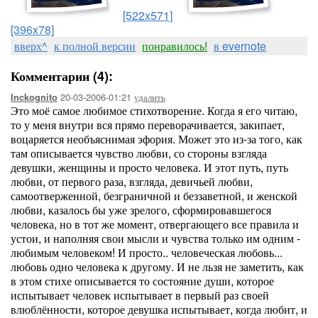
[522x571]
[396x78]
вверх^
к полной версии
понравилось!
в evernote
Комментарии (4):
20-03-2006-01:21
удалить
Inckognito
Это моё самое любимое стихотворение. Когда я его читаю,
то у меня внутри вся прямо переворачивается, закипает,
воцаряется необъяснимая эфория. Может это из-за того, как
там описывается чувство любви, со стороны взгляда
девушки, женщины и просто человека. И этот путь, путь
любви, от первого раза, взгляда, девичьей любви,
самоотверженной, безграничной и беззаветной, и женской
любви, казалось бы уже зрелого, сформировавшегося
человека, но в тот же момент, отвергающего все правила и
устои, и наполняя свои мысли и чувства только им одним -
любимым человеком! И просто.. человеческая любовь...
любовь одно человека к другому. И не льзя не заметить, как
в этом стихе описывается то состояние души, которое
испытывает человек испытывает в первый раз своей
влюблённости, которое девушка испытывает, когда любит, и