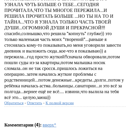
УЗНАЛА ЧУТЬ БОЛЬШЕ О ТЕБЕ...СЕГОДНЯ
ПРОЧИТАЛА,ЧТО ТЫ МНОГОЕ ПЕРЕЖИЛА...И
РЕШИЛА ПРОЧИТАТЬ БОЛЬШЕ ...НО ТЫ НА ТО И
ТАЙНА...ЧТО Я УЗНАЛА ТОЛЬКО ЧАСТЬ ТВОЕЙ
ДУШИ...ОГРОМНОЙ ДУШИ И ПРЕКРАСНОЙ!!!
спасибо,солнышко,что решила "копнуть" глубже)) это
только маленькая часть моих "творений"...раньше я
стеснялась кому-то показывать,но меня уговорили завести
дневник и выложить сюда..кое-что я показываю)) а
пережила...год просто жуткий!!сначала обворовали,потом
пошли суды из-за квартиры,потом малышка носик
сломала..он не так сросся..пришлось ложиться на
операцию..затем начались жуткие проблемы с
родственницей...потом денежные...кредиты..долги..потом у
ребёнка началась астма..больницы..санатории...и это всё за
полгода...вернее ещё не всё.... извини,что вылила на тебя
всё это... целую,заюш))
Обратиться
-
Ответить
-
К полной версии
Комментарии (4):
вверх^