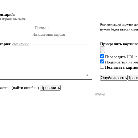
ентарий:
 пароль на сайте:
Комментарий можно доб
нужно будет ввести сим
Напоминание пароля
тария:
смайлики
Прикрепить картинк
Переводить URL в
Подписаться на к
Подписать карти
рафии: (найти ошибки)