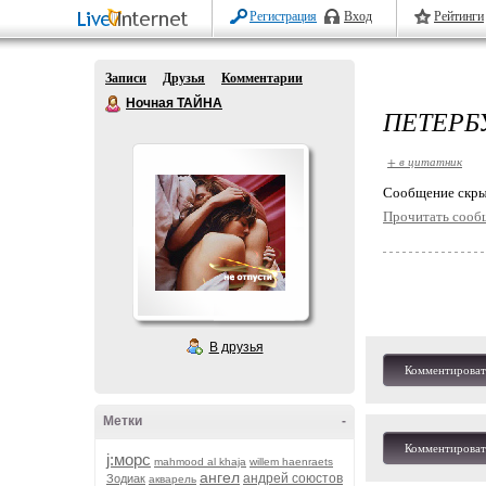
Регистрация
Вход
Рейтинги
Записи
Друзья
Комментарии
Ночная ТАЙНА
ПЕТЕРБ
+ в цитатник
Cообщение скры
Прочитать сооб
В друзья
Комментироват
Метки
-
Комментироват
j:морс
mahmood al khaja
willem haenraets
ангел
андрей союстов
Зодиак
акварель