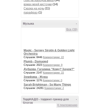
Притчи народов мира
(34)
взмах моей кисточки
(14)
Сказка на ночь
(11)
парафраз
(1)
Музыка
-
Все (39)
Magic - Sergey Sirotin & Golden Light
Orchestra
Слушали: 8446
Комментарии: 22
Plumb - Damaged
Слушали: 2023
Комментарии: 9
Дубцова, Гагарина "Кому? Зачем?"
Слушали: 2147
Комментарии: 15
Земфира - Жужа
Слушали: 1176
Комментарии: 0
Sarah Brightman - So Many Things
Слушали: 24281
Комментарии: 2
ТоррНАДО - торрент-трекер для
-
блогов
К приложению