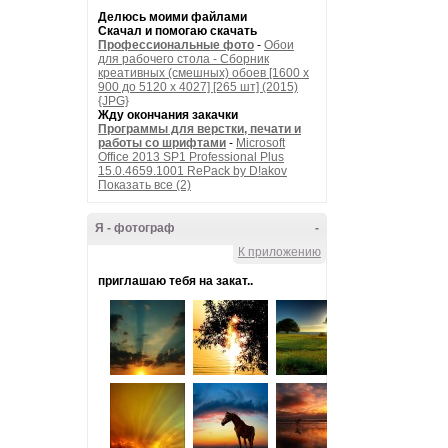
Делюсь моими файлами
Скачал и помогаю скачать
Профессиональные фото
-
Обои
для рабочего стола - Сборник
креативных (смешных) обоев [1600 x
900 до 5120 x 4027] [265 шт] (2015)
{JPG}
Жду окончания закачки
Программы для верстки, печати и
работы со шрифтами
-
Microsoft
Office 2013 SP1 Professional Plus
15.0.4659.1001 RePack by D!akov
Показать все (2)
Я - фотограф
-
К приложению
приглашаю тебя на закат..