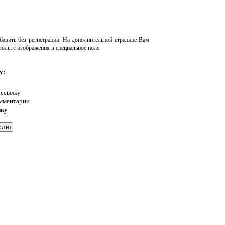
авить без регистрации. На дополнительной странице Вам
волы с изображения в специальное поле.
у:
 ссылку
омментарии
нку