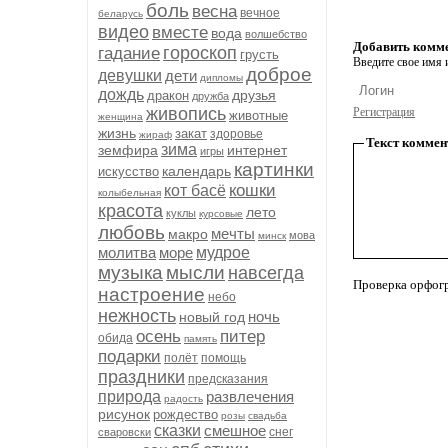
боль
весна
вечное
беларусь
видео
вместе
вода
волшебство
Добавить комм
гороскоп
гадание
грусть
Введите свое имя и
доброе
девушки
дети
дипломы
дождь
друзья
дракон
дружба
живопись
Регистрация
животные
женщина
жизнь
закат
здоровье
жираф
Текст коммен
зима
земфира
интернет
игры
картинки
календарь
искусство
кошки
кот басё
колыбельная
красота
лето
куклы
курсовые
любовь
мечты
макро
мова
минск
молитва
море
мудрое
музыка
мысли
навсегда
Проверка орфог
настроение
небо
нежность
ночь
новый год
осень
питер
обида
память
подарки
полёт
помощь
праздники
предсказания
природа
развлечения
радость
рисунок
рождество
розы
свадьба
сказки
смешное
снег
сваровски