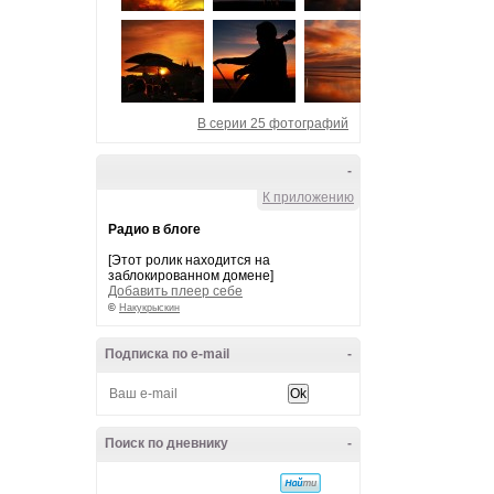
В серии 25 фотографий
-
К приложению
Радио в блоге
[Этот ролик находится на
заблокированном домене]
Добавить плеер себе
©
Накукрыскин
Подписка по e-mail
-
Поиск по дневнику
-