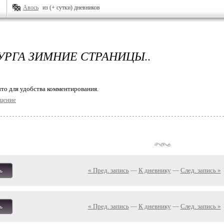
Авось
из (+ сутки) дневников
УРГА ЗИМНИЕ СТРАНИЦЫ..
то для удобства комментирования.
щение
« Пред. запись
—
К дневнику
—
След. запись »
ь
« Пред. запись
—
К дневнику
—
След. запись »
ь