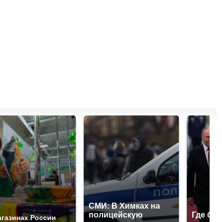
СМИ: В Химках на
полицейскую
Где буд
агазинах России