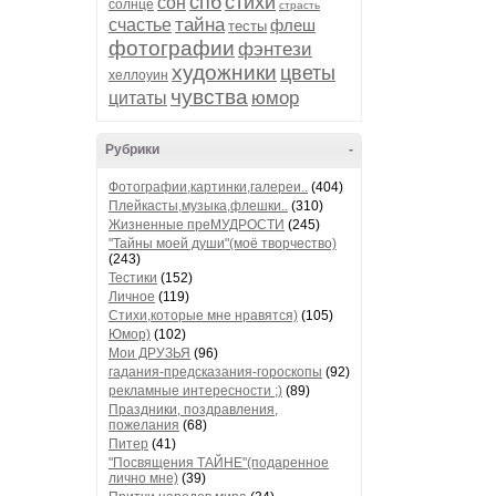
спб
стихи
сон
солнце
страсть
тайна
счастье
флеш
тесты
фотографии
фэнтези
художники
цветы
хеллоуин
чувства
юмор
цитаты
Рубрики
-
Фотографии,картинки,галереи..
(404)
Плейкасты,музыка,флешки..
(310)
Жизненные преМУДРОСТИ
(245)
"Тайны моей души"(моё творчество)
(243)
Тестики
(152)
Личное
(119)
Стихи,которые мне нравятся)
(105)
Юмор)
(102)
Мои ДРУЗЬЯ
(96)
гадания-предсказания-гороскопы
(92)
рекламные интересности ;)
(89)
Праздники, поздравления,
пожелания
(68)
Питер
(41)
"Посвящения ТАЙНЕ"(подаренное
лично мне)
(39)