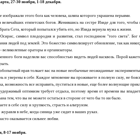
арта, 27-30 ноября, 1-18 декабря.
е изображали этого бога как человека, шляпа которого украшена перьями.
з величайших египетских богов. Женившись на сестре Изиде для того, чтобы
 брата Сета, который попытался убить его, но Изида вернула мужа к жизни.
Осирис, символ плодородия и развития, стал господином "того света". Бо
ния людей под землей. Это божество символизирует обновление, так как никог
- великолепные ораторы и организаторы.
венного боги наделили вас способностью видеть людей насквозь. Порой кажетс
рыть.
любопытный нрав толкает вас на новые необычные неожиданные эксперименты
нь и уверены в себе. Каждое мгновение вы проживаете в полную силу, не боясь
ка, возможность все исправить, пуститься в новые, еще более волнующие прикл
удержимый оптимизм требует отдыха, поэтому время от времени вы впадает
на тем, что вы не можете остаться в стороне от чего бы то ни было.
ете в себе силу и хрупкость, страсть и альтруизм.
 журавля в небе, когда синица уже сидит в ваших руках.
часто оказывается сильнее любви.
, 8-17 ноября.