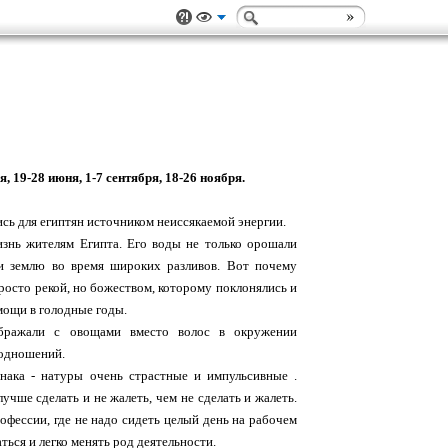
я, 19-28 июня, 1-7 сентября, 18-26 ноября.
лись для египтян источником неиссякаемой энергии.
изнь жителям Египта. Его воды не только орошали
и землю во время широких разливов. Вот почему
росто рекой, но божеством, которому поклонялись и
мощи в голодные годы.
ображали с овощами вместо волос в окружении
подношений.
знака - натуры очень страстные и импульсивные .
лучше сделать и не жалеть, чем не сделать и жалеть.
фессии, где не надо сидеть целый день на рабочем
ться и легко менять род деятельности.