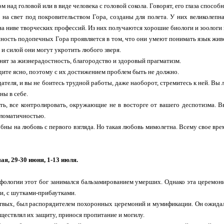
 над головой или в виде человека с головой сокола. Говорят, его глаза способ
я на свет под покровительством Гора, созданы для полета. У них великолепн
на ниве творческих профессий. Из них получаются хорошие биологи и зоолог
ность подопечных Гора проявляется в том, что они умеют понимать язык жив
 и силой они могут укротить любого зверя.
енят за жизнерадостность, благородство и здоровый прагматизм.
дите ясно, поэтому с их достижением проблем быть не должно.
дателя, и вы не боитесь трудной работы, даже наоборот, стремитесь к ней. Вы 
ны в себе.
ь, все контролировать, окружающие не в восторге от вашего деспотизма. 
пломатичностью.
бны на любовь с первого взгляда. Но такая любовь мимолетна. Всему свое вре
ая, 29-30 июня, 1-13 июля.
фологии этот бог занимался бальзамированием умерших. Однако эта церемони
ли, с шутками-прибаутками.
твых, был распорядителем похоронных церемоний и мумификации. Он ожидал м
ществлял их защиту, принося пропитание и могилу.