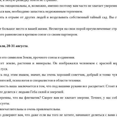
нь эмоциональны, и, возможно, именно поэтому вам часто не хватает увереннос
ься вам, необходимо запастись недюжинным терпением.
ь в отрыве от других людей и возделывать собственный тайный сад. Вы сч
 большое место в вашей жизни. Несмотря на свои порой преувеличенные стр
го равновесия в крепком союзе со своим партнером.
ля, 20-31 августа
.
и его символом Земли, прочного союза и единения.
ует землю, растения и минералы. Он изображался человеком с красной кор
гуся.
сь под этим знаком, значит, вы очень хороший советчик, добрый и тонко ч
ятелей, психологов и специалистов в области техники.
ность ваша заключается в том, что под вашими руками все расцветает. Стоит в
те делится с людьми Геба силой и энергией.
еренны, что вы флегматик? Скорее вам не хватает энергии. Точнее, у вас с
 суеты.
впечатлительны и очень привлекательны.
о доверяют вам, что даже если вы того не хотите, начинают делиться с вами