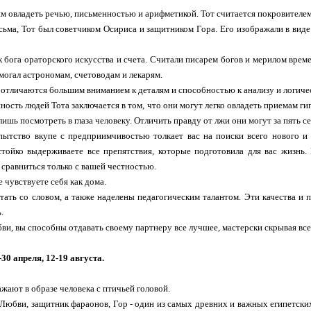
м овладеть речью, письменностью и арифметикой. Тот считается покровителе
сьма, Тот был советчиком Осириса и защитником Гора. Его изображали в виде
к бога ораторского искусства и счета. Считали писарем богов и мерилом врем
омогал астрономам, счетоводам и лекарям.
отличаются большим вниманием к деталям и способностью к анализу и логич
ость людей Тота заключается в том, что они могут легко овладеть приемам гип
ишь посмотреть в глаза человеку. Отличить правду от лжи они могут за пять с
пытство вкупе с предприимчивостью толкает вас на поиски всего нового и 
стойко выдерживаете все препятствия, которые подготовила для вас жизнь.
сравниться только с вашей честностью.
е чувствуете себя как дома.
ать со словом, а также наделены педагогическим талантом. Эти качества и 
.
бви, вы способны отдавать своему партнеру все лучшее, мастерски скрывая все
-30 апреля, 12-19 августа.
ажают в образе человека с птичьей головой.
, Любви, защитник фараонов, Гор - один из самых древних и важных египетских