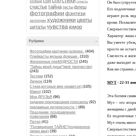
спб
стихи
сон
солнце
страсть
Он был супругом
тайна
счастье
флеш
тесты
Его подопечные 
фотографии
фэнтези
играют роль лид
художники
цветы
хеллоуин
крови. Похвалит
чувства
юмор
цитаты
Сверхъестествен
Характер: ваша 
Рубрики
-
Вы умеете убежд
просто не остае
Фотографии,картинки,галереи..
(404)
Смелость и жизн
Плейкасты,музыка,флешки..
(310)
Жизненные преМУДРОСТИ
(245)
даже выходит за 
"Тайны моей души"(моё творчество)
Как ни странно,
(243)
Тестики
(152)
Личное
(119)
МУТ
- 22-31 ян
Стихи,которые мне нравятся)
(105)
Юмор)
(102)
Эта богиня симв
Мои ДРУЗЬЯ
(96)
гадания-предсказания-гороскопы
(92)
Мут - это втора
рекламные интересности ;)
(89)
женщины с двойн
Праздники, поздравления,
Ее подопечные т
пожелания
(68)
Питер
(41)
Мут очень много
"Посвящения ТАЙНЕ"(подаренное
Сверхъестествен
лично мне)
(39)
человеком, как 