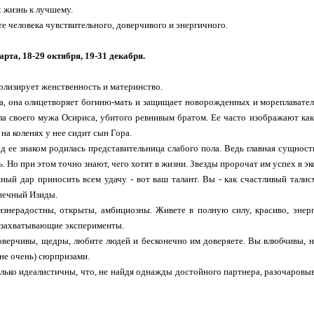
х жизнь к лучшему.
е человека чувствительного, доверчивого и энергичного.
рта, 18-29 октября, 19-31 декабря.
олизирует женственность и материнство.
, она олицетворяет богиню-мать и защищает новорожденных и мореплавателе
а своего мужа Осириса, убитого ревнивым братом. Ее часто изображают как
на коленях у нее сидит сын Гора.
од ее знаком родилась представительница слабого пола. Ведь главная сущнос
. Но при этом точно знают, чего хотят в жизни. Звезды пророчат им успех в эк
ный дар приносить всем удачу - вот ваш талант. Вы - как счастливый талис
печный Изиды.
изнерадостны, открыты, амбициозны. Живете в полную силу, красиво, энерг
 захватывающие эксперименты.
оверчивы, щедры, любите людей и бесконечно им доверяете. Вы влюбчивы, н
не очень) сюрпризами.
лько идеалистичны, что, не найдя однажды достойного партнера, разочаровыв