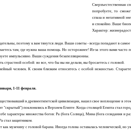
Сверхъестественная сп
попробуете, то сможе
сглаза и негативной э
и спокойно. Ваше биоп
Характер: жизнерадост
ательны, поэтому к вам тянутся люди. Ваши советы - всегда попадают в самое
ваетесь там, где нужна ваша помощь. Но осторожнее! Из-за этого вами часто 
твуете импульсивно. Ваши суждения безапелляционны.
ь страстной особой: во все, что бы вы ни делали, вы бросаетесь с головой.
емейный человек. К своим близким относитесь с особой нежностью. Старает
января, 1-11 февраля.
уществовавший в древнеегипетской цивилизации, нашел свое воплощение в это
ит "скрытый") поклонялись в Верхнем Египте. Когда столицей Египта стал горо
себе характеры множества богов: Ра (бога Солнца), Мина (бога созидания и р
а стал защитником.
т как мужчину с головой барана. Иногда голова оставалась человеческой, но 