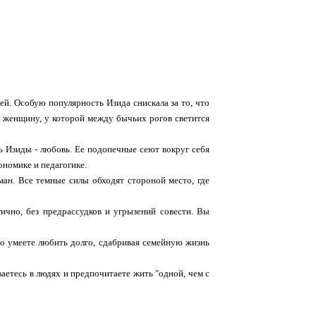
й. Особую популярность Изида снискала за то, что
 женщину, у которой между бычьих рогов светится
ть Изиды - любовь. Ее подопечные сеют вокруг себя
ономике и педагогике.
ман. Все темные силы обходят стороной место, где
ично, без предрассудков и угрызений совести. Вы
о умеете любить долго, сдабривая семейную жизнь
аетесь в людях и предпочитаете жить "одной, чем с