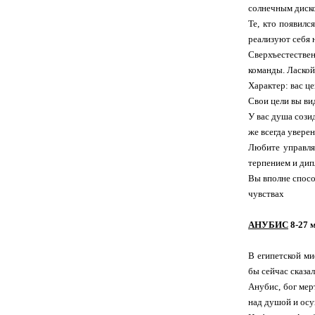
солнечным диском
Те, кто появилс
реализуют себя 
Сверхъестествен
команды. Лаской
Характер: вас ц
Свои цели вы ви
У вас душа сози
же всегда уверен
Любите управлят
терпением и ди
Вы вполне спосо
чувствах
АНУБИС
8-27 м
В египетской ми
бы сейчас сказа
Анубис, бог мер
над душой и осу