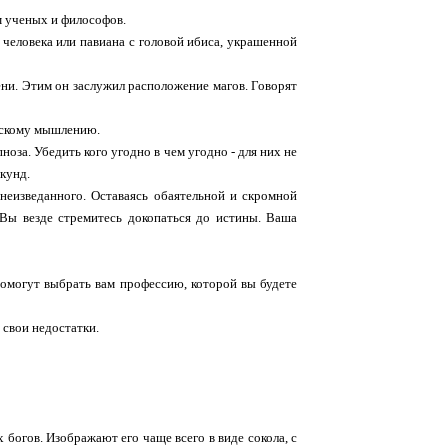
м ученых и философов.
 человека или павиана с головой ибиса, украшенной
ени. Этим он заслужил расположение магов. Говорят
ескому мышлению.
ноза. Убедить кого угодно в чем угодно - для них не
екунд.
неизведанного. Оставаясь обаятельной и скромной
 Вы везде стремитесь докопаться до истины. Ваша
помогут выбрать вам профессию, которой вы будете
 свои недостатки.
 богов. Изображают его чаще всего в виде сокола, с