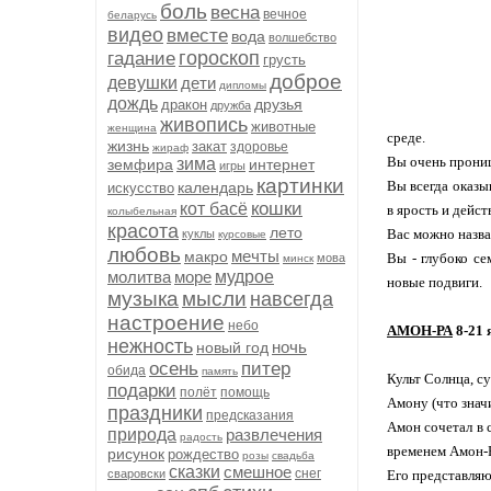
боль
весна
вечное
беларусь
видео
вместе
вода
волшебство
гороскоп
гадание
грусть
доброе
девушки
дети
дипломы
дождь
друзья
дракон
дружба
живопись
животные
женщина
среде.
жизнь
закат
здоровье
жираф
Вы очень прониц
зима
земфира
интернет
игры
картинки
Вы всегда оказы
календарь
искусство
кошки
кот басё
в ярость и дейс
колыбельная
красота
лето
Вас можно назват
куклы
курсовые
любовь
мечты
макро
Вы - глубоко с
мова
минск
молитва
море
мудрое
новые подвиги.
музыка
мысли
навсегда
настроение
небо
АМОН-РА
8-21 
нежность
ночь
новый год
осень
питер
обида
память
Культ Солнца, с
подарки
полёт
помощь
Амону (что знач
праздники
предсказания
Амон сочетал в 
природа
развлечения
радость
временем Амон-Р
рисунок
рождество
розы
свадьба
сказки
смешное
снег
сваровски
Его представляю