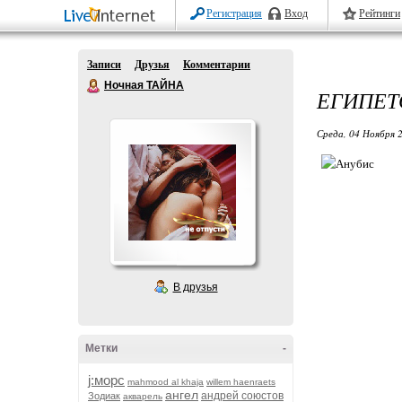
Регистрация
Вход
Рейтинги
Записи
Друзья
Комментарии
Ночная ТАЙНА
ЕГИПЕТ
Среда, 04 Ноября 2
В друзья
Метки
-
j:морс
mahmood al khaja
willem haenraets
ангел
андрей союстов
Зодиак
акварель