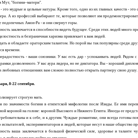
 Мут, "богини–матери".
- это мудрые и цельные натуры. Кроме того, одно из их главных качеств - это 
ера. А из профессий выбирают те, которые позволяют им продемонстрировать
е подопечных Амон-Ра - и они свернут горы.
ность заключается в способности видеть будущее. Среди этих людей много пре
целостность и безграничная харизма привлекает к вам людей.
ать и обладаете ораторским талантом. Но порой вы так популярны среди друзе
тся времени.
ерадостность - ваши союзники. У вас есть дар - успокаивать людей. Рядом с
рамки дозволенного. У вас аура лидера, но не диктатора. Вы - хороший диплом
 в любовных отношениях вам сложно полностью открыть партнеру свою душу.
варя, 8-22 сентября.
олизирует строгую мать.
я по значимости богиня в египетской мифологии после Изиды. Ее имя перев
ой короной на голове: короной Высокого и Нижнего Египта. Иногда ее предста
ребовательны и к себе, и к другим. Чуждые романтике, они всегда готовы п
 испытателей, экспериментаторов и людей, которые несут в наше общество пр
ность ваша заключается в большой физической силе, здоровье и таланте ч
вы, в любую разведку пойти не страшно.