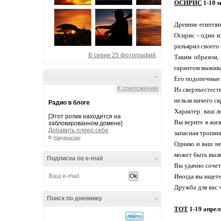
ОСИРИС
1-10 м
Древние египтян
Осирис - один и
разъярил своего
В серии 25 фотографий
Таким образом, 
гарантом выжива
-
Его подопечные 
К приложению
Из сверхъестест
нельзя ничего ск
Радио в блоге
Характер: ваш 
[Этот ролик находится на
Вы верите в жиз
заблокированном домене]
Добавить плеер себе
запасная тропин
©
Накукрыскин
Однако и ваш не
может быть вызва
Подписка по e-mail
-
Вы удачно сочета
Иногда вы ищете
Дружба для вас 
Поиск по дневнику
-
ТОТ
1-19 апреля