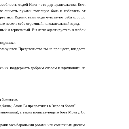
особность людей Нила - это дар целительства. Если
те снимать руками головную боль и избавлять от
нергетики. Рядом с вами люди чувствуют себя хорошо
оле несет в себе огромный положительный заряд.
ный и терпеливый. Вы легко адаптируетесь к любой
 ядрышко.
пользуются. Предательства вы не прощаете, впадаете
есь их поддержать добрым словом и вдохновить на
м божестве.
д Фивы, Амон-Ра превратился в "короля богов".
азмножения), а также воинствующего бога Монту. Со
украшалась бараньими рогами или солнечным диском.