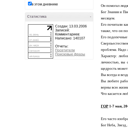
в этом дневнике
Он помогал людя
Бог Знания и Пи
Статистика
-
месяцем.
Его почитали ка
Создан: 13.03.2006
Записей:
также, что он п
Комментариев:
Его подопечные 
Написано: 140107
Сверхъестественн
Отчеты:
проблема. Надо л
Посетители
Поисковые фразы
Характер: любо
личностью, вы 
щедрость может 
Вы всегда и везд
Вы любите работ
верны всю жизнь
Что касается лю
ГОР
1-7 мая, 20
Его часто изобр
Бог Неба, Звезд