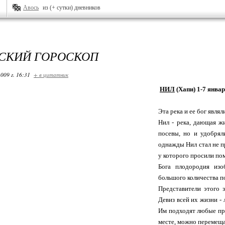
Авось
из (+ сутки) дневников
СКИЙ ГОРОСКОП
009 г. 16:31
+ в цитатник
НИЛ
(Хапи) 1-7 январ
Эта река и ее бог явля
Нил - река, дающая ж
посевы, но и удобрял
однажды Нил стал не п
у которого просили по
Бога плодородия из
большого количества 
Представители этого 
Девиз всей их жизни - 
Им подходят любые про
месте, можно перемеща