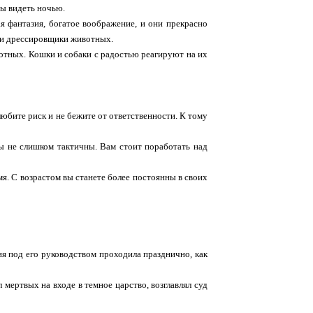
ны видеть ночью.
ая фантазия, богатое воображение, и они прекрасно
и и дрессировщики животных.
отных. Кошки и собаки с радостью реагируют на их
любите риск и не бежите от ответственности. К тому
Вы не слишком тактичны. Вам стоит поработать над
мя. С возрастом вы станете более постоянны в своих
я под его руководством проходила празднично, как
ертвых на входе в темное царство, возглавлял суд