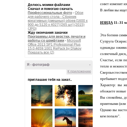
совет изменит и
Делюсь моими файлами
Скачал и помогаю скачать
В любви вы ищет
Профессиональные фото
-
Обои
для рабочего стола - Сборник
креативных (смешных) обоев [1600 x
ИЗИДА
11–31 ма
900 до 5120 x 4027] [265 шт] (2015)
{JPG}
Жду окончания закачки
Эта богиня симв
Программы для верстки, печати и
работы со шрифтами
-
Microsoft
Супруга Осириса
Office 2013 SP1 Professional Plus
однажды оживил
15.0.4659.1001 RePack by D!akov
Показать все (2)
солнечный диск, 
Счастье, если п
Я - фотограф
-
тепло и нежность
К приложению
Сверхъестествен
пребывает подо
приглашаю тебя на закат..
Характер: вы ж
обожаете новые
Вы спокойны, д
приятными (или 
Однако вы насто
кем попало".