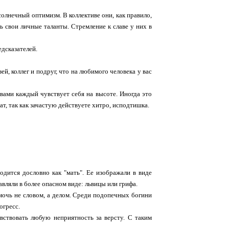
солнечный оптимизм. В коллективе они, как правило,
 свои личные таланты. Стремление к славе у них в
дсказателей.
й, коллег и подруг, что на любимого человека у вас
 вами каждый чувствует себя на высоте. Иногда это
ат, так как зачастую действуете хитро, исподтишка.
одится дословно как "мать". Ее изображали в виде
вляли в более опасном виде: львицы или грифа.
омочь не словом, а делом. Среди подопечных богини
огресс.
увствовать любую неприятность за версту. С таким