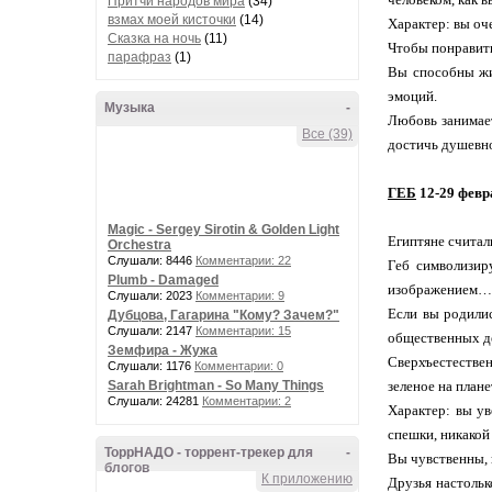
Притчи народов мира
(34)
взмах моей кисточки
(14)
Характер: вы оче
Сказка на ночь
(11)
Чтобы понравит
парафраз
(1)
Вы способны жит
эмоций.
Музыка
-
Любовь занимает
Все (39)
достичь душевно
ГЕБ
12-29 февра
Magic - Sergey Sirotin & Golden Light
Египтяне считал
Orchestra
Слушали: 8446
Комментарии: 22
Геб символизир
Plumb - Damaged
изображением… 
Слушали: 2023
Комментарии: 9
Если вы родили
Дубцова, Гагарина "Кому? Зачем?"
Слушали: 2147
Комментарии: 15
общественных де
Земфира - Жужа
Сверхъестествен
Слушали: 1176
Комментарии: 0
Sarah Brightman - So Many Things
зеленое на плане
Слушали: 24281
Комментарии: 2
Характер: вы ув
спешки, никакой
ТоррНАДО - торрент-трекер для
-
Вы чувственны, 
блогов
К приложению
Друзья настольк