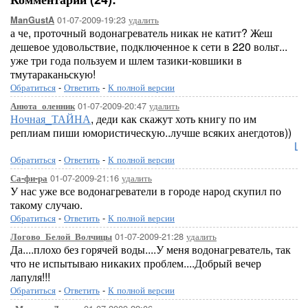
01-07-2009-19:23
удалить
ManGustA
а че, проточный водонагреватель никак не катит? Жеш
дешевое удовольствие, подключенное к сети в 220 вольт...
уже три года пользуем и шлем тазики-ковшики в
тмутараканьскую!
Обратиться
-
Ответить
-
К полной версии
01-07-2009-20:47
удалить
Анюта_оленник
Ночная_ТАЙНА
, деди как скажут хоть книгу по им
реплиам пиши юмористическую..лучше всяких анегдотов))
Lor
Обратиться
-
Ответить
-
К полной версии
01-07-2009-21:16
удалить
Са-фи-ра
У нас уже все водонагреватели в городе народ скупил по
такому случаю.
Обратиться
-
Ответить
-
К полной версии
01-07-2009-21:28
удалить
Логово_Белой_Волчицы
Да....плохо без горячей воды....У меня водонагреватель, так
что не испытываю никаких проблем....Добрый вечер
лапуля!!!
Обратиться
-
Ответить
-
К полной версии