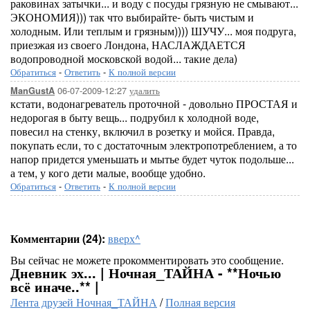
раковинах затычки... и воду с посуды грязную не смывают...
ЭКОНОМИЯ))) так что выбирайте- быть чистым и
холодным. Или теплым и грязным)))) ШУЧУ... моя подруга,
приезжая из своего Лондона, НАСЛАЖДАЕТСЯ
водопроводной московской водой... такие дела)
Обратиться
-
Ответить
-
К полной версии
06-07-2009-12:27
удалить
ManGustA
кстати, водонагреватель проточной - довольно ПРОСТАЯ и
недорогая в быту вещь... подрубил к холодной воде,
повесил на стенку, включил в розетку и мойся. Правда,
покупать если, то с достаточным электропотреблением, а то
напор придется уменьшать и мытье будет чуток подольше...
а тем, у кого дети малые, вообще удобно.
Обратиться
-
Ответить
-
К полной версии
Комментарии (24):
вверх^
Вы сейчас не можете прокомментировать это сообщение.
Дневник эх... | Ночная_ТАЙНА - **Ночью
всё иначе..** |
Лента друзей Ночная_ТАЙНА
/
Полная версия