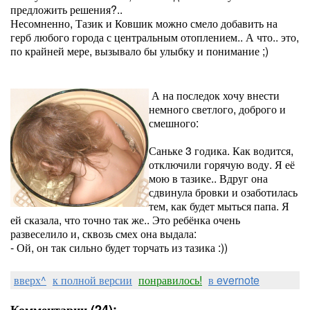
предложить решения?..
Несомненно, Тазик и Ковшик можно смело добавить на
герб любого города с центральным отоплением.. А что.. это,
по крайней мере, вызывало бы улыбку и понимание ;)
А на последок хочу внести
немного светлого, доброго и
смешного:
Саньке 3 годика. Как водится,
отключили горячую воду. Я её
мою в тазике.. Вдруг она
сдвинула бровки и озаботилась
тем, как будет мыться папа. Я
ей сказала, что точно так же.. Это ребёнка очень
развеселило и, сквозь смех она выдала:
- Ой, он так сильно будет торчать из тазика :))
вверх^
к полной версии
понравилось!
в evernote
Комментарии (24):