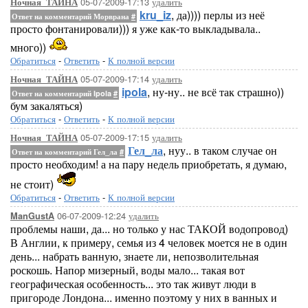
05-07-2009-17:13
удалить
Ночная_ТАЙНА
kru_iz
, да)))) перлы из неё
Ответ на комментарий Морврана
#
просто фонтанировали))) я уже как-то выкладывала..
много))
Обратиться
-
Ответить
-
К полной версии
05-07-2009-17:14
удалить
Ночная_ТАЙНА
ipola
, ну-ну.. не всё так страшно))
Ответ на комментарий Ipola
#
бум закаляться)
Обратиться
-
Ответить
-
К полной версии
05-07-2009-17:15
удалить
Ночная_ТАЙНА
Гел_ла
, нуу.. в таком случае он
Ответ на комментарий Гел_ла
#
просто необходим! а на пару недель приобретать, я думаю,
не стоит)
Обратиться
-
Ответить
-
К полной версии
06-07-2009-12:24
удалить
ManGustA
проблемы наши, да... но только у нас ТАКОЙ водопровод)
В Англии, к примеру, семья из 4 человек моется не в один
день... набрать ванную, знаете ли, непозволительная
роскошь. Напор мизерный, воды мало... такая вот
географическая особенность... это так живут люди в
пригороде Лондона... именно поэтому у них в ванных и