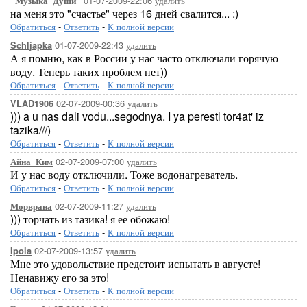
01-07-2009-22:06
удалить
_Музыка_Души_
на меня это "счастье" через 16 дней свалится... :)
Обратиться
-
Ответить
-
К полной версии
01-07-2009-22:43
удалить
Schljapka
А я помню, как в России у нас часто отключали горячую
воду. Теперь таких проблем нет))
Обратиться
-
Ответить
-
К полной версии
02-07-2009-00:36
удалить
VLAD1906
))) a u nas dali vodu...segodnya. I ya perestl tor4at' iz
tazika///)
Обратиться
-
Ответить
-
К полной версии
02-07-2009-07:00
удалить
Айна_Ким
И у нас воду отключили. Тоже водонагреватель.
Обратиться
-
Ответить
-
К полной версии
02-07-2009-11:27
удалить
Морврана
))) торчать из тазика! я ее обожаю!
Обратиться
-
Ответить
-
К полной версии
02-07-2009-13:57
удалить
Ipola
Мне это удовольствие предстоит испытать в августе!
Ненавижу его за это!
Обратиться
-
Ответить
-
К полной версии