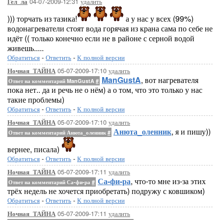
04-07-2009-12:31
удалить
Гел_ла
))) торчать из тазика!
а у нас у всех (99%)
водонагреватели стоят вода горячая из крана сама по себе не
идёт (( только конечно если не в районе с серной водой
живешь.....
Обратиться
-
Ответить
-
К полной версии
05-07-2009-17:10
удалить
Ночная_ТАЙНА
ManGustA
, вот нагревателя
Ответ на комментарий ManGustA
#
пока нет.. да и речь не о нём) а о том, что это только у нас
такие проблемы)
Обратиться
-
Ответить
-
К полной версии
05-07-2009-17:10
удалить
Ночная_ТАЙНА
Анюта_оленник
, я и пишу))
Ответ на комментарий Анюта_оленник
#
вернее, писала)
Обратиться
-
Ответить
-
К полной версии
05-07-2009-17:11
удалить
Ночная_ТАЙНА
Са-фи-ра
, что-то мне из-за этих
Ответ на комментарий Са-фи-ра
#
трёх недель не хочется приобретать) подружу с ковшиком)
Обратиться
-
Ответить
-
К полной версии
05-07-2009-17:11
удалить
Ночная_ТАЙНА