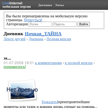
Live
Internet
Дневники
Личка
мобильная версия
Вы были перенаправлены на мобильную версию
страницы.
Вернуться!
Авторизация
Дневник
Ночная_ТАЙНА
Лента друзей
-
Дневник
-
Полная версия
эх...
01-07-2009 18:51
к комментариям
-
к полной версии
-
понравилось!
[показать]
пренеприятнейшие
моменты или тазик и ковшик вновь спешат на помощь...