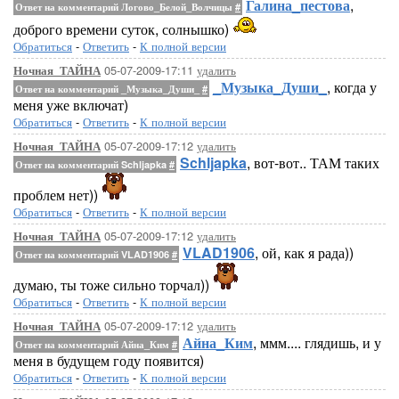
Галина_пестова
,
Ответ на комментарий Логово_Белой_Волчицы
#
доброго времени суток, солнышко)
Обратиться
-
Ответить
-
К полной версии
05-07-2009-17:11
удалить
Ночная_ТАЙНА
_Музыка_Души_
, когда у
Ответ на комментарий _Музыка_Души_
#
меня уже включат)
Обратиться
-
Ответить
-
К полной версии
05-07-2009-17:12
удалить
Ночная_ТАЙНА
Schljapka
, вот-вот.. ТАМ таких
Ответ на комментарий Schljapka
#
проблем нет))
Обратиться
-
Ответить
-
К полной версии
05-07-2009-17:12
удалить
Ночная_ТАЙНА
VLAD1906
, ой, как я рада))
Ответ на комментарий VLAD1906
#
думаю, ты тоже сильно торчал))
Обратиться
-
Ответить
-
К полной версии
05-07-2009-17:12
удалить
Ночная_ТАЙНА
Айна_Ким
, ммм.... глядишь, и у
Ответ на комментарий Айна_Ким
#
меня в будущем году появится)
Обратиться
-
Ответить
-
К полной версии