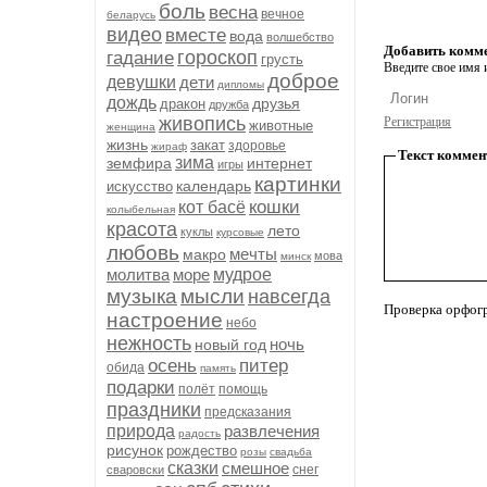
боль
весна
вечное
беларусь
видео
вместе
вода
волшебство
Добавить комм
гороскоп
гадание
грусть
Введите свое имя и
доброе
девушки
дети
дипломы
дождь
друзья
дракон
дружба
живопись
Регистрация
животные
женщина
жизнь
закат
здоровье
жираф
Текст коммен
зима
земфира
интернет
игры
картинки
календарь
искусство
кошки
кот басё
колыбельная
красота
лето
куклы
курсовые
любовь
мечты
макро
мова
минск
молитва
море
мудрое
музыка
мысли
навсегда
Проверка орфог
настроение
небо
нежность
ночь
новый год
осень
питер
обида
память
подарки
полёт
помощь
праздники
предсказания
природа
развлечения
радость
рисунок
рождество
розы
свадьба
сказки
смешное
снег
сваровски