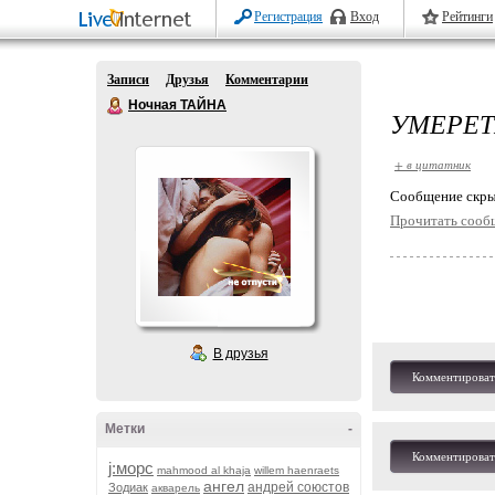
Регистрация
Вход
Рейтинги
Записи
Друзья
Комментарии
Ночная ТАЙНА
УМЕРЕТ
+ в цитатник
Cообщение скры
Прочитать сооб
В друзья
Комментироват
Метки
-
Комментироват
j:морс
mahmood al khaja
willem haenraets
ангел
андрей союстов
Зодиак
акварель