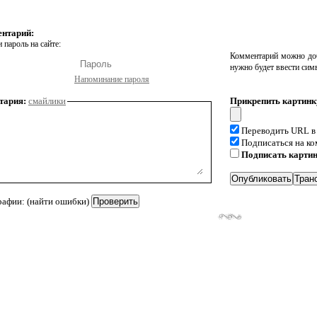
ентарий:
 пароль на сайте:
Комментарий можно доб
нужно будет ввести сим
Напоминание пароля
тария:
смайлики
Прикрепить картинк
Переводить URL в
Подписаться на к
Подписать карти
рафии: (найти ошибки)