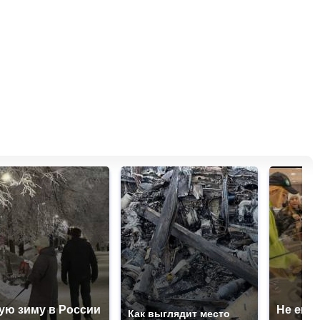
ую зиму в России
Не ешьт
Как выглядит место