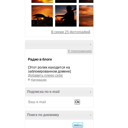
В серии 25 фотографий
-
К приложению
Радио в блоге
[Этот ролик находится на
заблокированном домене]
Добавить плеер себе
©
Накукрыскин
Подписка по e-mail
-
Поиск по дневнику
-