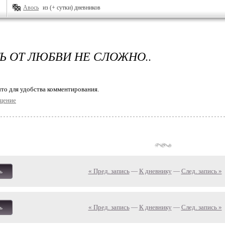
Авось
из (+ сутки) дневников
Ь ОТ ЛЮБВИ НЕ СЛОЖНО..
то для удобства комментирования.
щение
« Пред. запись
—
К дневнику
—
След. запись »
ь
« Пред. запись
—
К дневнику
—
След. запись »
ь