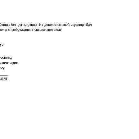
авить без регистрации. На дополнительной странице Вам
волы с изображения в специальное поле.
у:
 ссылку
омментарии
нку