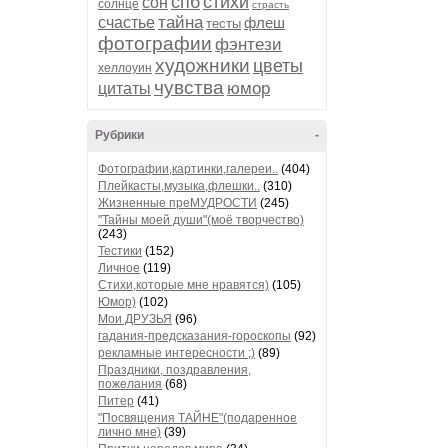
спб
стихи
сон
солнце
страсть
тайна
счастье
флеш
тесты
фотографии
фэнтези
художники
цветы
хеллоуин
чувства
юмор
цитаты
Рубрики
-
Фотографии,картинки,галереи..
(404)
Плейкасты,музыка,флешки..
(310)
Жизненные преМУДРОСТИ
(245)
"Тайны моей души"(моё творчество)
(243)
Тестики
(152)
Личное
(119)
Стихи,которые мне нравятся)
(105)
Юмор)
(102)
Мои ДРУЗЬЯ
(96)
гадания-предсказания-гороскопы
(92)
рекламные интересности ;)
(89)
Праздники, поздравления,
пожелания
(68)
Питер
(41)
"Посвящения ТАЙНЕ"(подаренное
лично мне)
(39)