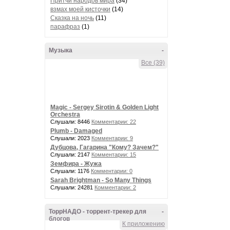
Притчи народов мира
(34)
взмах моей кисточки
(14)
Сказка на ночь
(11)
парафраз
(1)
Музыка
-
Все (39)
Magic - Sergey Sirotin & Golden Light
Orchestra
Слушали: 8446
Комментарии: 22
Plumb - Damaged
Слушали: 2023
Комментарии: 9
Дубцова, Гагарина "Кому? Зачем?"
Слушали: 2147
Комментарии: 15
Земфира - Жужа
Слушали: 1176
Комментарии: 0
Sarah Brightman - So Many Things
Слушали: 24281
Комментарии: 2
ТоррНАДО - торрент-трекер для
-
блогов
К приложению