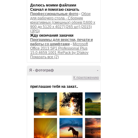
Делюсь моими файлами
Скачал и помогаю скачать
Профессиональные фото
-
Обои
для рабочего стола - Сборник
креативных (смешных) обоев [1600 x
900 до 5120 x 4027] [265 шт] (2015)
{JPG}
Жду окончания закачки
Программы для верстки, печати и
работы со шрифтами
-
Microsoft
Office 2013 SP1 Professional Plus
15.0.4659.1001 RePack by D!akov
Показать все (2)
Я - фотограф
-
К приложению
приглашаю тебя на закат..