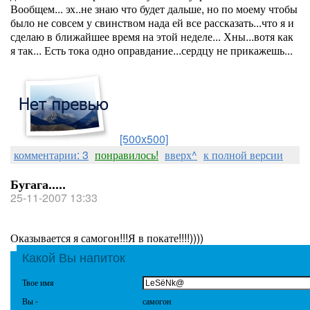
Вообщем... эх..не знаю что будет дальше, но по моему чтобы
было не совсем у свинством нада ей все рассказать...что я и
сделаю в ближайшее время на этой неделе... Хны...вотя как
я так... Есть тока одно оправдание...сердцу не прикажешь...
[500x500]
комментарии: 3
понравилось!
вверх^
к полной версии
Бугага.....
25-11-2007 13:33
Оказывается я самогон!!!Я в покате!!!!))))
Какой Вы напиток
Твое имя
Вы -
самогон