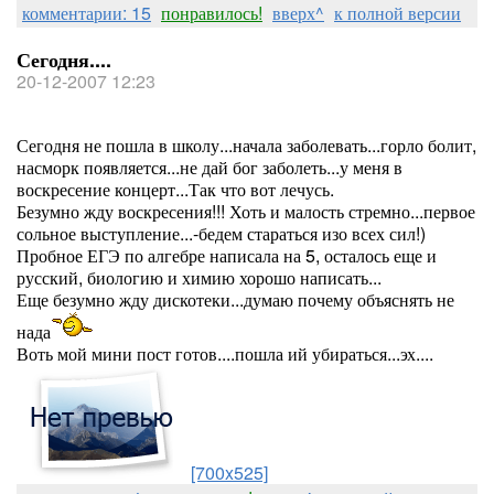
комментарии: 15
понравилось!
вверх^
к полной версии
Сегодня....
20-12-2007 12:23
Сегодня не пошла в школу...начала заболевать...горло болит,
насморк появляется...не дай бог заболеть...у меня в
воскресение концерт...Так что вот лечусь.
Безумно жду воскресения!!! Хоть и малость стремно...первое
сольное выступление...-бедем стараться изо всех сил!)
Пробное ЕГЭ по алгебре написала на 5, осталось еще и
русский, биологию и химию хорошо написать...
Еще безумно жду дискотеки...думаю почему объяснять не
нада
Воть мой мини пост готов....пошла ий убираться...эх....
[700x525]