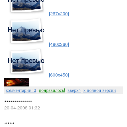
[267x200]
[480x360]
[600x450]
комментарии: 3
понравилось!
вверх^
к полной версии
**************
20-04-2008 01:32
******