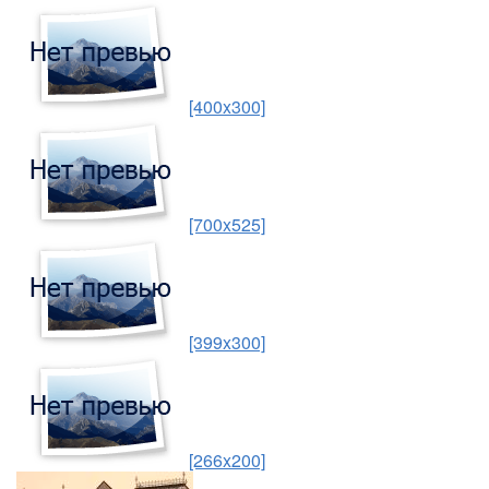
[400x300]
[700x525]
[399x300]
[266x200]