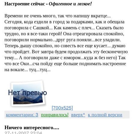
Настроение сейчас -
Офигенное и легкое!
Времени не очень много, так что напишу вкратце...
Сегодня, кода ездили в город за подарками, как и обещала
поговорила с Сашкой... Как камень с плеч... Сказать было
трудно, но я все-таки герой! Она отреагировала спокойно,
поговорили нормально...друг руга поняли...все уладили.
Теперь дышу спокойно, но совесть все еще кусает... думаю
что пройдет. Вот завтра будем продолжать эту бесконечную
тему... А поговорили даже с юмором...куда ж без него) Так
что все Оки...сча пойду еще больше поднимать настроение
на вокале... туц...туц...
[700x525]
комментарии: 3
понравилось!
вверх^
к полной версии
Ничего интересного....
27-11-2007 23:04