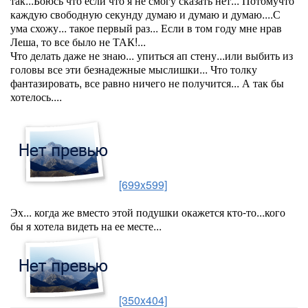
так...Боюсь что если что я не смогу сказать нет... Потомучто
каждую свободную секунду думаю и думаю и думаю....С
ума схожу... такое первый раз... Если в том году мне нрав
Леша, то все было не ТАК!...
Что делать даже не знаю... упиться ап стену...или выбить из
головы все эти безнадежные мыслишки... Что толку
фантазировать, все равно ничего не получится... А так бы
хотелось....
[699x599]
Эх... когда же вместо этой подушки окажется кто-то...кого
бы я хотела видеть на ее месте...
[350x404]