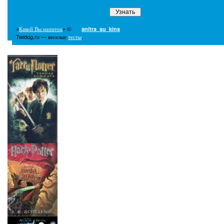
«
Какой Вы напиток
» ©
anitra_su_kins
Twidog.ru — веселые
тесты
.