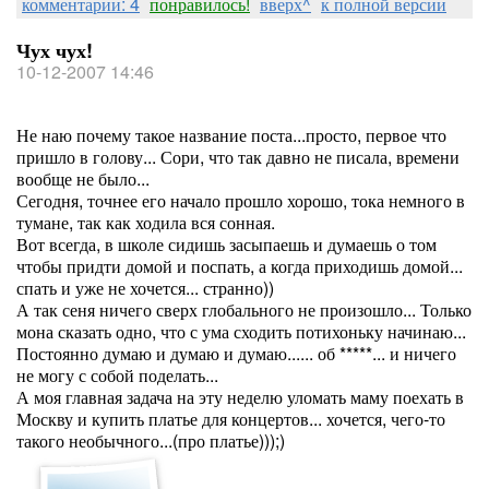
комментарии: 4
понравилось!
вверх^
к полной версии
Чух чух!
10-12-2007 14:46
Не наю почему такое название поста...просто, первое что
пришло в голову... Сори, что так давно не писала, времени
вообще не было...
Сегодня, точнее его начало прошло хорошо, тока немного в
тумане, так как ходила вся сонная.
Вот всегда, в школе сидишь засыпаешь и думаешь о том
чтобы придти домой и поспать, а когда приходишь домой...
спать и уже не хочется... странно))
А так сеня ничего сверх глобального не произошло... Только
мона сказать одно, что с ума сходить потихоньку начинаю...
Постоянно думаю и думаю и думаю...... об *****... и ничего
не могу с собой поделать...
А моя главная задача на эту неделю уломать маму поехать в
Москву и купить платье для концертов... хочется, чего-то
такого необычного...(про платье)));)