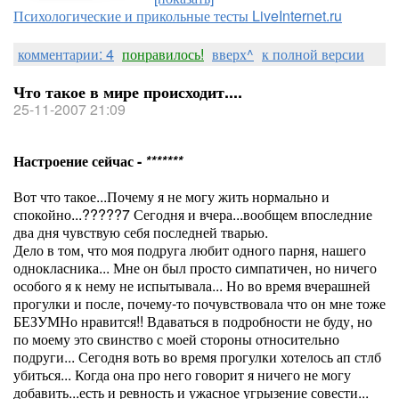
Психологические и прикольные тесты LiveInternet.ru
комментарии: 4
понравилось!
вверх^
к полной версии
Что такое в мире происходит....
25-11-2007 21:09
Настроение сейчас -
*******
Вот что такое...Почему я не могу жить нормально и
спокойно...?????7 Сегодня и вчера...вообщем впоследние
два дня чувствую себя последней тварью.
Дело в том, что моя подруга любит одного парня, нашего
однокласника... Мне он был просто симпатичен, но ничего
особого я к нему не испытывала... Но во время вчерашней
прогулки и после, почему-то почувствовала что он мне тоже
БЕЗУМНо нравится!! Вдаваться в подробности не буду, но
по моему это свинство с моей стороны относительно
подруги... Сегодня воть во время прогулки хотелось ап стлб
убиться... Когда она про него говорит я ничего не могу
добавить...есть и ревность и ужасное угрызение совести...