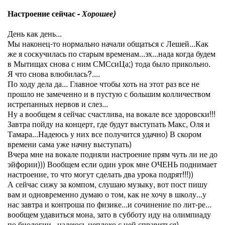
Настроение сейчас -
Хорошее)
День как день...
Мы наконец-то нормально начали общаться с Лешей...Как
же я соскучилась по старым временам...эх...нада когда будем
в Мытищах снова с ним СМСсиЦа;) тода было прикольно.
Я что снова влюбилась?....
По ходу дела да... Главное чтобы хоть на этот раз все не
прошло не замеченно и в пустую с большим колличеством
истрепанных нервов и слез...
Ну а вообщем я сейчас счастлива, на вокале все здоровски!!!
Завтра пойду на концерт, где будут выступать Макс, Оля и
Тамара...Надеюсь у них все получится удачно) В скором
времени сама уже начну выступать)
Вчера мне на вокале подняли настроение прям чуть ли не до
эйфории))) Вообщем если один урок мне ОЧЕНЬ поднимает
настроение, то что могут сделать два урока подрят!!!))
А сейчас сижу за компом, слушаю музыку, вот пост пишу
вам и одновременно думаю о том, как не хочу в школу...у
нас завтра и контроша по физике...и сочинение по лит-ре...
вообщем удавиться мона, зато в субботу иду на олимпиаду
по биологии...надеюсь неплохо с ней справиться)