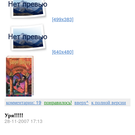
[499x383]
[640x480]
комментарии: 19
понравилось!
вверх^
к полной версии
Уря!!!!!
28-11-2007 17:13