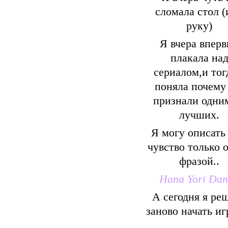
сломала стол (
руку)
Я вчера впер
плакала на
сериалом,и тог
поняла почему
признали одни
лучших.
Я могу описать
чувство только 
фразой..
Hana Yori Da
А сегодня я ре
заново начать иг