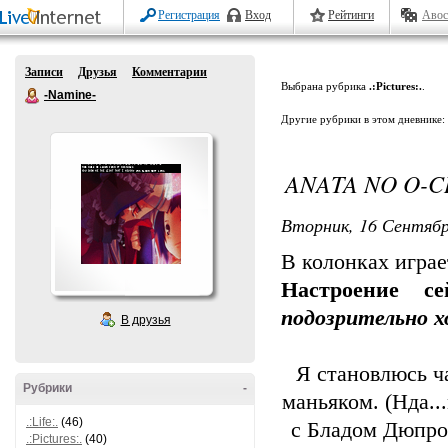
Регистрация
Вход
Рейтинги
Авос
Записи
Друзья
Комментарии
Выбрана рубрика
.:Pictures:.
.
-Namine-
Другие рубрики в этом дневнике:
ANATA NO O-CH
Вторник, 16 Сентябр
В колонках играе
Настроение се
подозрительно 
В друзья
Я становлюсь 
Рубрики
-
маньяком. (Нда..
.:Life:.
(46)
с Бладом Дюпро
.:Pictures:.
(40)