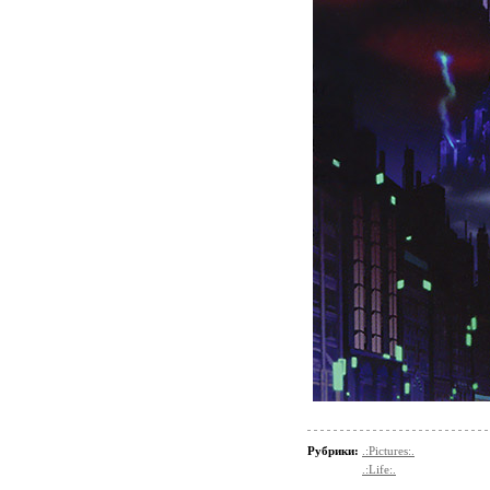
Рубрики:
.:Pictures:.
.:Life:.