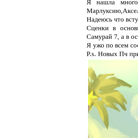
Я нашла много
Марлуксию,Аксел
Надеюсь что всту
Сценки в основ
Самурай 7, а в о
Я ужо по всем со
P.s. Новых Пч пр