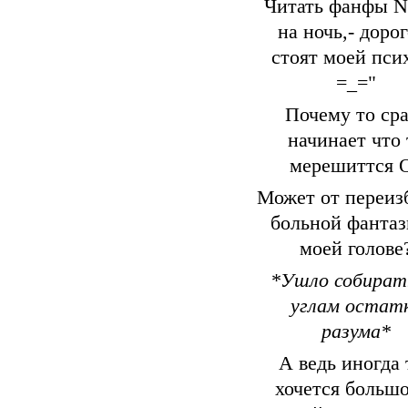
Читать фанфы N
на ночь,- доро
стоят моей пси
=_="
Почему то ср
начинает что 
мерешиттся 
Может от переиз
больной фантаз
моей голове
*Ушло собират
углам остат
разума*
А ведь иногда 
хочется больш