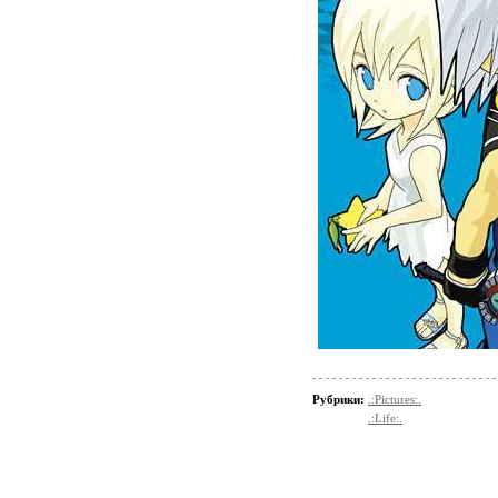
Рубрики:
.:Pictures:.
.:Life:.