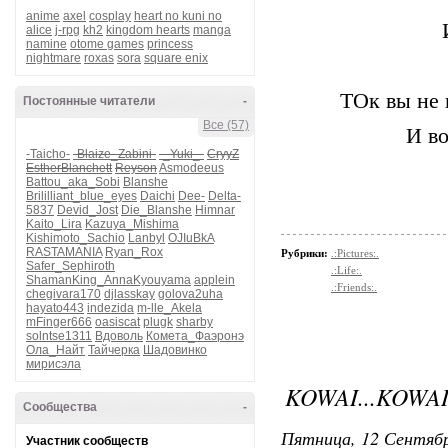
anime
axel
cosplay
heart no kuni no
alice
j-rpg
kh2
kingdom hearts
manga
namine
otome games
princess
nightmare
roxas
sora
square enix
ТОк вы не 
Постоянные читатели
-
Все (57)
И в
-Taicho-
-Blaize_Zabini-
-_Yuki_-
CryyZ
EstherBlanchett
Reyson
Asmodeeus
Battou_aka_Sobi
Blanshe
Brililliant_blue_eyes
Daichi
Dee-
Delta-
5837
Devid_Jost
Die_Blanshe
Himnar
Kaito_Lira
Kazuya_Mishima
Kishimoto_Sachio
Lanbyl
OJIuBkA
RASTAMANIA
Ryan_Rox
Рубрики:
.:Pictures:.
Safer_Sephiroth
.:Life:.
ShamanKing_AnnaKyouyama
applein
.:Friends:.
chegivara170
djlasskay
golova2uha
hayato443
indezida
m-lle_Akela
mFinger666
oasiscat
plugk
sharby
solntse1311
Вдоволь
Комета_Фаэронэ
Ола_Найт
Тайчерка
Шадовинко
мирисэла
KOWAI...KOWAI
Сообщества
-
Пятница, 12 Сентябр
Участник сообществ