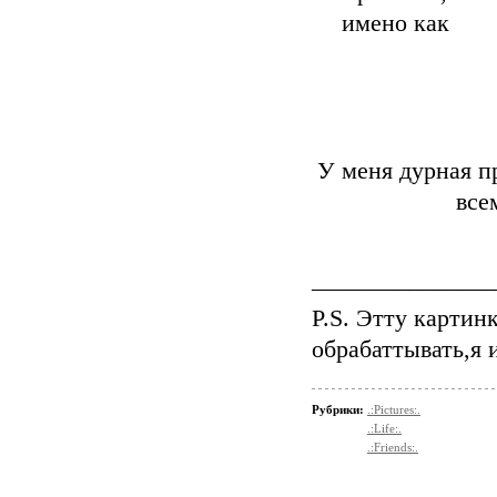
имено как
У меня дурная п
все
_______________
P.S. Этту картин
обрабаттывать,я 
Рубрики:
.:Pictures:.
.:Life:.
.:Friends:.