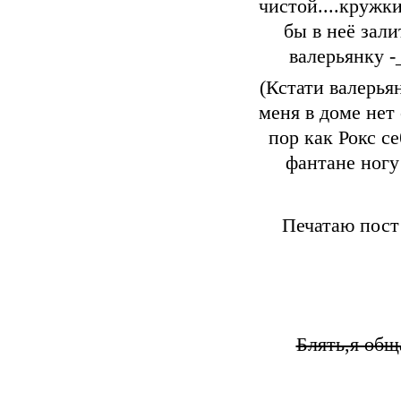
чистой....кружки
бы в неё зали
валерьянку -
(Кстати валерья
меня в доме нет 
пор как Рокс се
фантане ногу 
Печатаю пост 
Блять,я общ