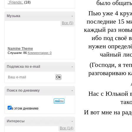
было общать
.:Friends:.
(18)
Пью уже 4 кру
Музыка
-
последние 15 ми
Все (5)
каждый раз новы
ибо под своё 
нужен определ
Namine Theme
Слушали: 86
Комментарии: 0
чайный лис
(Господи, я те
Подписка по e-mail
-
разговариваю к
Поиск по дневнику
-
Нас с Юлькой в
так
в этом дневнике
И вот мне на рад
Интересы
-
Все (14)