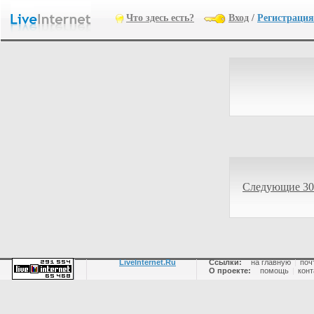
Что здесь есть?
Вход
/
Регистрация
Следующие 30
LiveInternet.Ru
Ссылки:
на главную
|
поч
О проекте:
помощь
|
конт