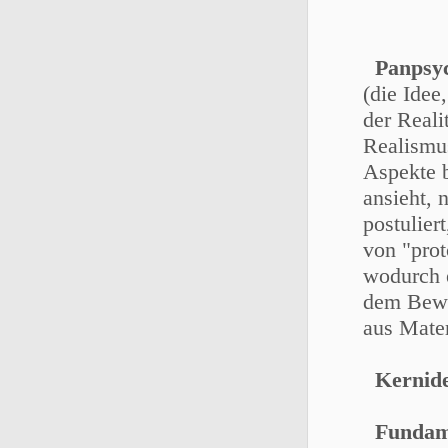
Panpsy
(die Idee
der Reali
Realismus
Aspekte b
ansieht, 
postulier
von "prot
wodurch 
dem Bewus
aus Mate
Kernid
Fundame