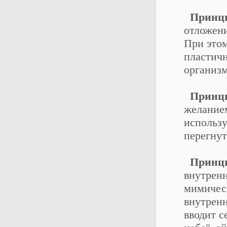
Принцип
отложени
При этом
пластич
организм
Принцип
желанием
использу
перегнут
Принци
внутрен
мимичес
внутренн
вводит с