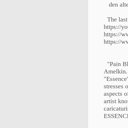
den alte
The last
https://y
https://
https:/
"Pain Bl
Amelkin. 
"Essence"
stresses 
aspects o
artist kn
caricatur
ESSENCE: