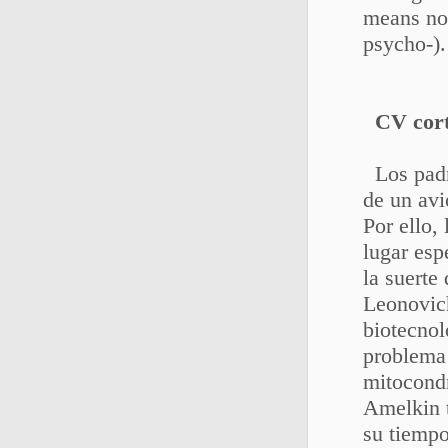
means non
psycho-).
CV cor
Los padre
de un avi
Por ello,
lugar esp
la suerte
Leonovich
biotecnol
problema 
mitocondr
Amelkin t
su tiempo