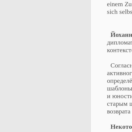
einem Zus
sich selb
Йоханн
дипломат
контекс
Согласн
активног
определё
шаблоны 
и юности
старым 
возврата
Некото