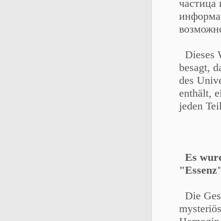
частица 
информа
возможно
Dieses W
besagt, d
des Univ
enthält, 
jeden Tei
Es wurd
"Essenz"
Die Gesc
mysteriö