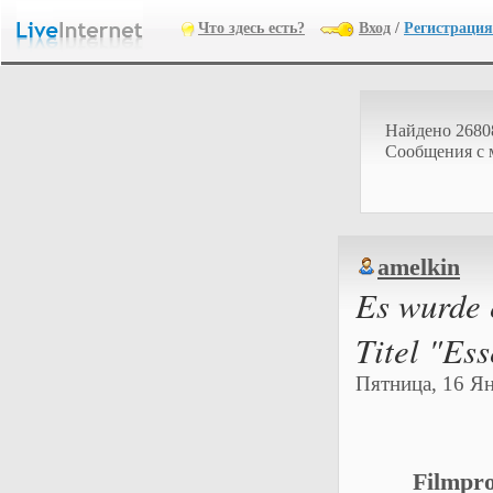
Что здесь есть?
Вход
/
Регистрация
Найдено 2680
Cообщения с 
amelkin
Es wurde 
Titel "Es
Пятница, 16 Ян
Filmpro