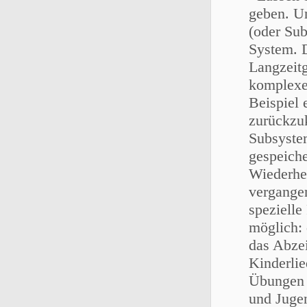
geben. U
(oder Sub
System. D
Langzeitg
komplexe
Beispiel 
zurückzuk
Subsyste
gespeiche
Wiederher
vergangen
spezielle
möglich: 
das Abze
Kinderlie
Übungen a
und Jugen