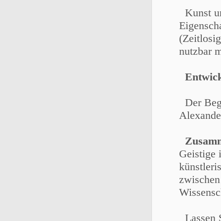
Kunst un
Eigenscha
(Zeitlosi
nutzbar m
Entwic
Der Begr
Alexande
Zusamm
Geistige 
künstleri
zwischen
Wissensc
Lassen Si