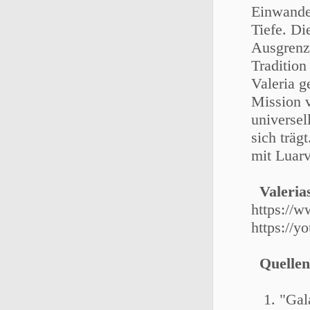
Einwander
Tiefe. Di
Ausgrenzu
Tradition
Valeria 
Mission v
universel
sich träg
mit Luarv
Valeria
https://
https://
Quellen
1. "Galan