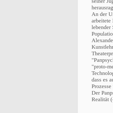
seiner Ju
herausra
An der Un
arbeitete
lebender
Populatio
Alexander
Kunstlehr
Theaterpr
"Panpsych
"proto-me
Technolog
dass es a
Prozesse
Der Panps
Realität 