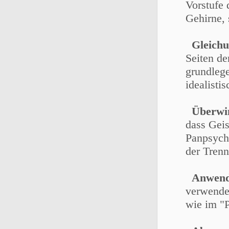
Vorstufe
Gehirne,
Gleichu
Seiten de
grundlege
idealisti
Überwin
dass Geis
Panpsycho
der Tren
Anwend
verwendet
wie im "