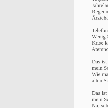
Jahrelan
Regennas
Ärztehau
Telefon.
Wenig S
Krise ko
Atemnot!
Das ist 
mein Sc
Wie mac
alten Sc
Das ist 
mein Sc
Na, schö