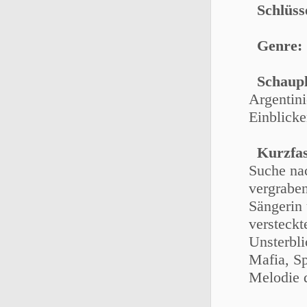
Schlüss
Genre:
Schaupl
Argentini
Einblick
Kurzfa
Suche nac
vergraben
Sängerin 
versteck
Unsterbli
Mafia, Sp
Melodie 