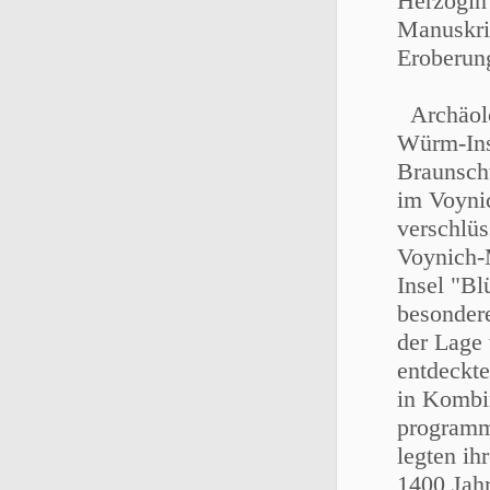
Herzogin
Manuskri
Eroberun
Archäolo
Würm-Ins
Braunsch
im Voyni
verschlüs
Voynich-
Insel "Bl
besondere
der Lage 
entdeckte
in Kombi
programm
legten ih
1400 Jahr