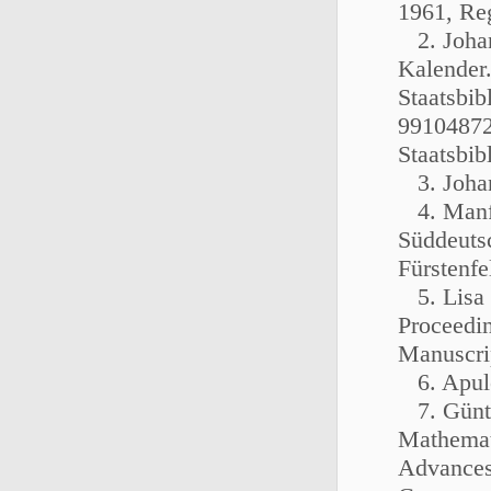
1961, Re
2. Johann
Kalender
Staatsbi
99104872
Staatsbib
3. Johan
4. Manfr
Süddeuts
Fürstenfe
5. Lisa F
Proceedin
Manuscri
6. Apule
7. Günth
Mathemat
Advances 