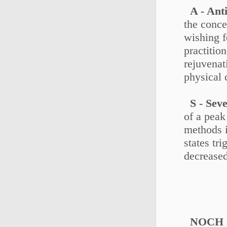
A - Ant
the conce
wishing f
practitio
rejuvenat
physical 
S - Sev
of a peak
methods i
states tr
decreased
NOCH 