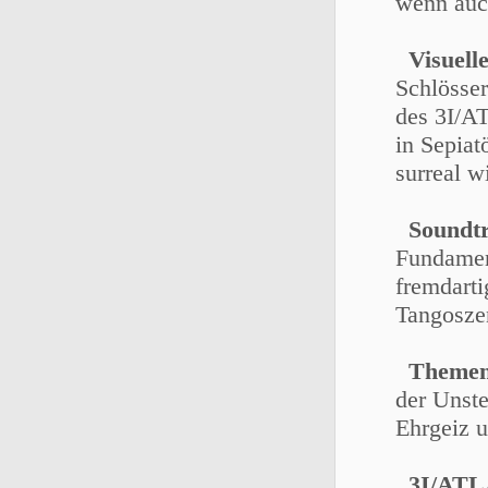
wenn auc
Visuelle
Schlösser
des 3I/A
in Sepia
surreal w
Soundt
Fundamen
fremdart
Tangoszen
Themen
der Unste
Ehrgeiz 
3I/ATL