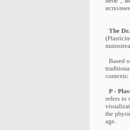
небе", э
исполне
The Dr.
(Plastici
mainstrea
Based on
tradition
contexts:
P - Plas
refers to
visualiza
the physi
age.