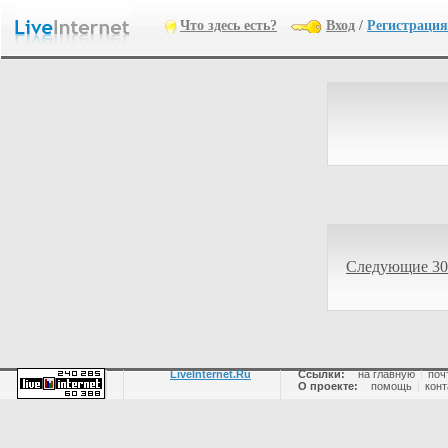
Что здесь есть?
Вход
/
Регистрация
Следующие 30
LiveInternet.Ru
Ссылки:
на главную
|
поч
О проекте:
помощь
|
конт