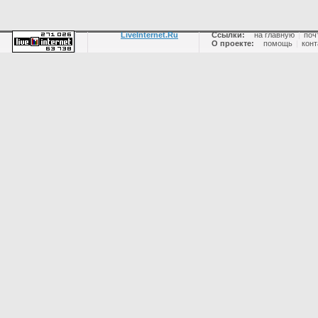
LiveInternet.Ru
Ссылки:
на главную
|
поч
О проекте:
помощь
|
конт