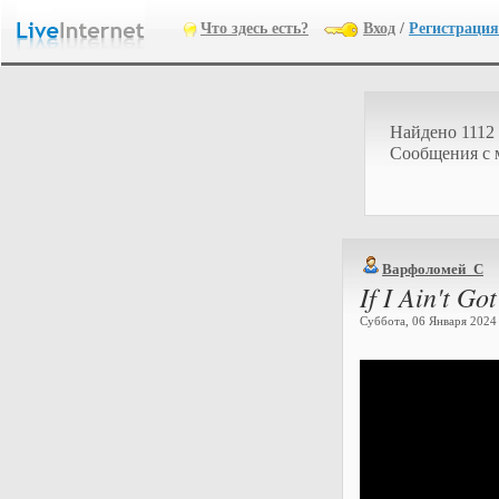
Что здесь есть?
Вход
/
Регистрация
Найдено 1112
Cообщения с 
Варфоломей_С
If I Ain't Go
Суббота, 06 Января 2024 г