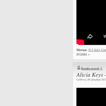
Метки:
If I Ain't Go
музыка
Варфоломей_С
Alicia Keys 
Суббота, 09 Декабря 2023