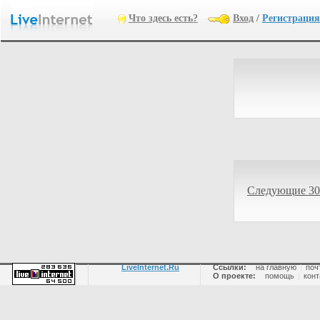
Что здесь есть?
Вход
/
Регистрация
Следующие 30
LiveInternet.Ru
Ссылки:
на главную
|
поч
О проекте:
помощь
|
конт