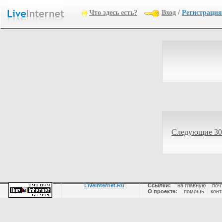
Что здесь есть?
Вход
/
Регистрация
Следующие 30
LiveInternet.Ru
Ссылки:
на главную
|
поч
О проекте:
помощь
|
конт