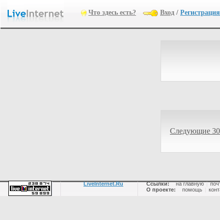
Что здесь есть?
Вход
/
Регистрация
Следующие 30
LiveInternet.Ru
Ссылки:
на главную
|
поч
О проекте:
помощь
|
конт