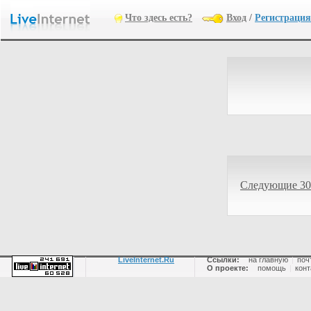
Что здесь есть?
Вход
/
Регистрация
Следующие 30
LiveInternet.Ru
Ссылки:
на главную
|
поч
О проекте:
помощь
|
конт