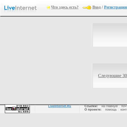
Что здесь есть?
Вход
/
Регистрация
Следующие 30
LiveInternet.Ru
Ссылки:
на главную
|
поч
О проекте:
помощь
|
конт