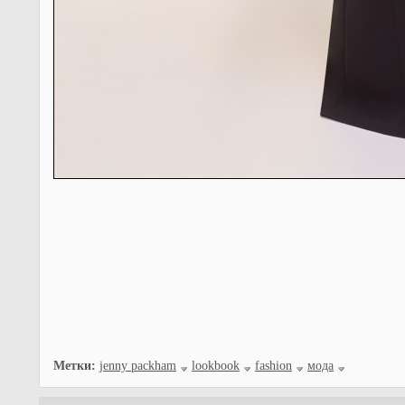
Метки:
jenny packham
lookbook
fashion
мода