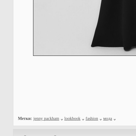
Метки:
jenny packham
lookbook
fashion
мода