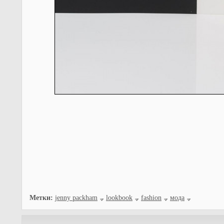
Метки:
jenny packham
lookbook
fashion
мода