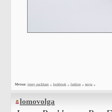
Метки:
jenny packham
lookbook
fashion
мода
lomovolga