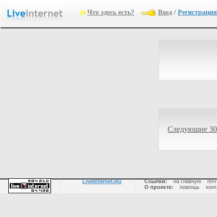
Что здесь есть?
Вход
/
Регистрация
Следующие 30
LiveInternet.Ru
Ссылки:
на главную
|
поч
О проекте:
помощь
|
конт