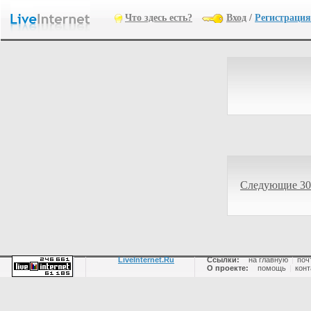
Что здесь есть?
Вход
/
Регистрация
Следующие 30
LiveInternet.Ru
Ссылки:
на главную
|
поч
О проекте:
помощь
|
конт