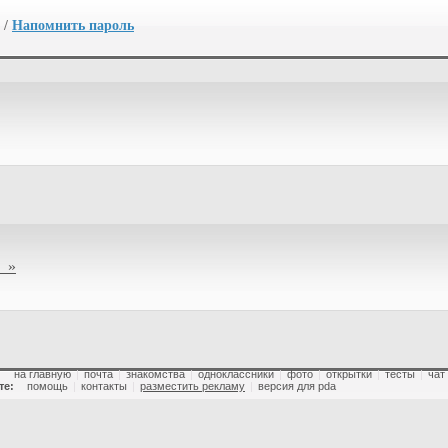
/
Напомнить пароль
 »
:
на главную
|
почта
|
знакомства
|
одноклассники
|
фото
|
открытки
|
тесты
|
чат
те:
помощь
|
контакты
|
разместить рекламу
|
версия для pda